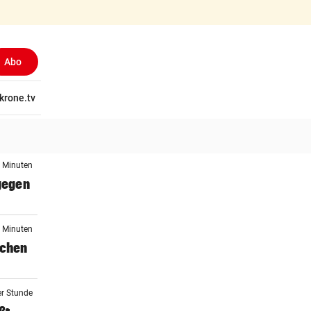
Abo
tschaft
krone.tv
Wissen
Gericht
Kolumnen
Freizeit
Reise
Ti
0 Minuten
 gegen
4 Minuten
schen
er Stunde