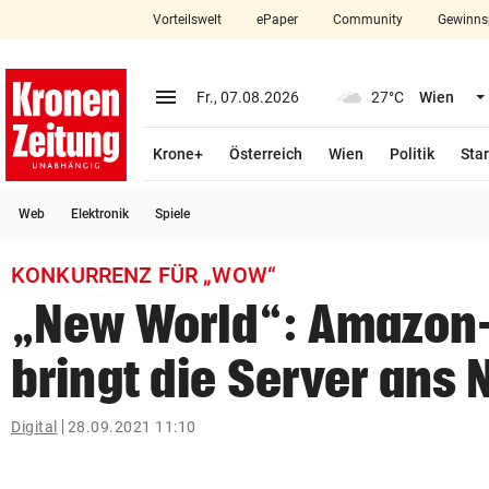
Vorteilswelt
ePaper
Community
Gewinns
close
Schließen
menu
Menü aufklappen
Fr., 07.08.2026
27°C
Wien
Abonnieren
Krone+
Österreich
Wien
Politik
Star
account_circle
arrow_right
Anmelden
Web
Elektronik
Spiele
pin_drop
arrow_right
Bundesland auswäh
Wien
KONKURRENZ FÜR „WOW“
bookmark
Merkliste
„New World“: Amazo
bringt die Server ans 
Suchbegriff
search
eingeben
Digital
28.09.2021 11:10