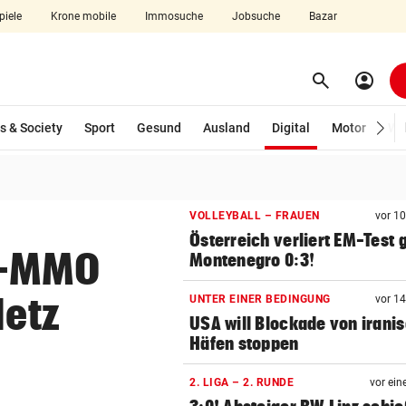
piele
Krone mobile
Immosuche
Jobsuche
Bazar
search
account_circle
Menü aufklappen
Suchen
(ausgewählt)
s & Society
Sport
Gesund
Ausland
Digital
Motor
Wir
len
VOLLEYBALL – FRAUEN
vor 1
Österreich verliert EM-Test
n-MMO
Montenegro 0:3!
Netz
UNTER EINER BEDINGUNG
vor 1
USA will Blockade von irani
Häfen stoppen
2. LIGA – 2. RUNDE
vor ein