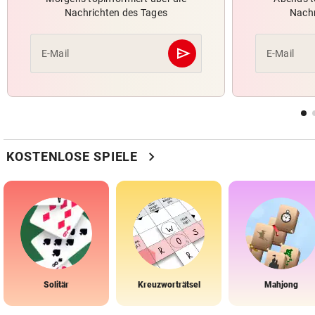
Nachrichten des Tages
Nachr
send
E-Mail
E-Mail
Abschicken
chevron_right
KOSTENLOSE SPIELE
Solitär
Kreuzworträtsel
Mahjong