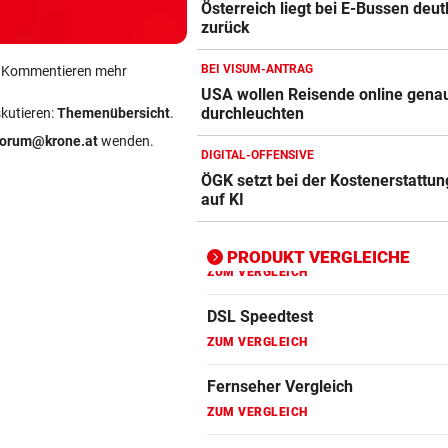
Österreich liegt bei E-Bussen deut
Apple-iPad Vergleich
zurück
ZUM VERGLEICH
BEI VISUM-ANTRAG
ein Kommentieren mehr
Apple-iPhone Vergleich
USA wollen Reisende online gena
ZUM VERGLEICH
durchleuchten
skutieren:
Themenübersicht
.
forum@krone.at
wenden.
Apple Macbook Vergleich
DIGITAL-OFFENSIVE
ÖGK setzt bei der Kostenerstattung
ZUM VERGLEICH
auf KI
Bluetooth Lautsprecher Vergleich
ZUM VERGLEICH
PRODUKT VERGLEICHE
DSL Speedtest
ZUM VERGLEICH
Fernseher Vergleich
ZUM VERGLEICH
Fritz Repeater Vergleich