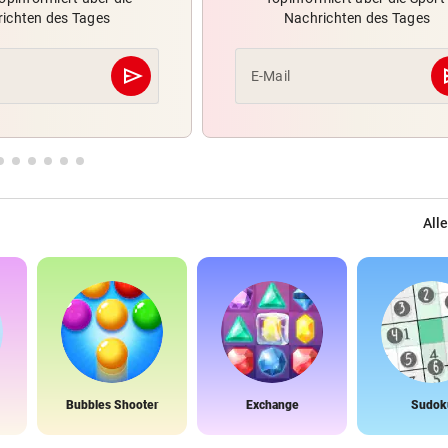
ichten des Tages
Nachrichten des Tages
send
s
E-Mail
Abschicken
Alle
Bubbles Shooter
Exchange
Sudok