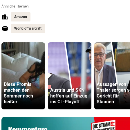
Ähnliche Themen
Amazon
World of Warcraft
Diese Promis
Aussagen von
machen den
Austria und SKN
Thaler sorgen v
Sommer noch
hoffen auf Einzug
Gericht für
heißer
ins CL-Playoff
Staunen