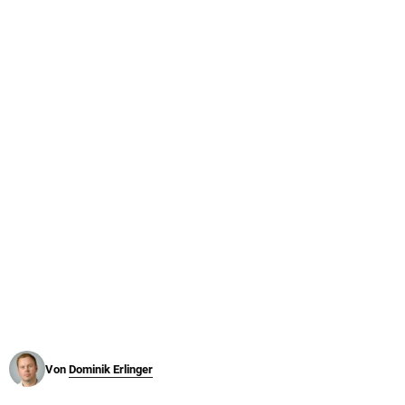
© Krone Multimedia GmbH & Co KG 2026
Muthgasse 2, 1190 Wien
Von
Dominik Erlinger