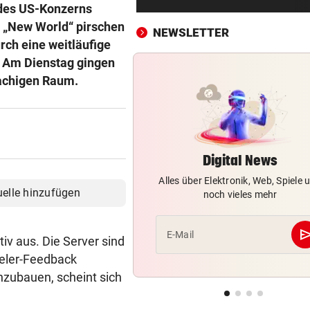
Traktor-Unglück: Mutter (36
 des US-Konzerns
meldet sich zu Wort
In „New World“ pirschen
NEWSLETTER
rch eine weitläufige
STRATEGIE FEHLT
vor 
 Am Dienstag gingen
Schutz vor Drohnen? Österr
rachigen Raum.
hat keinen Plan
LÄNDLE-KICKER SIEGEN
vor 
3:1 nach 0:1! Altach dreht De
gegen WSG Tirol
Digital News
Alles über Elektronik, Web, Spiele 
KRITIK AUS POLITIK
vor 
uelle hinzufügen
noch vieles mehr
Theater stellt Planschbecke
300.000 Euro auf
se
E-Mail
tiv aus. Die Server sind
NACH WIEN AUF MYKONOS
vor 
ieler-Feedback
Luxus am Meer! Sabalenka
nzubauen, scheint sich
gewährt private Einblicke
„IHR SEID DER HAMMER!“
vor 