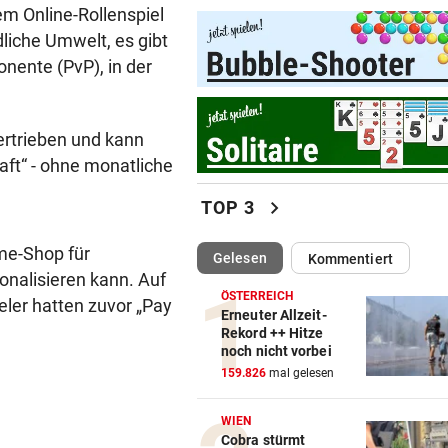
em Online-Rollenspiel
Feuerwehr befreite Kalb aus
iche Umwelt, es gibt
misslicher Lage
nente (PvP), in der
FUSSBALL-FANS FEIERN
vor 
Hochgefühle dank Comebac
eines Kult-Sponsors
rtrieben und kann
ft“ - ohne monatliche
LIEFERING VERLIERT
vor 
chevron_right
TOP 3
Enttäuschende Zweitliga-
Rückkehr nach Grödig
me-Shop für
(ausgewählt)
Gelesen
Kommentiert
2. LIGA – 2. RUNDE
vor 
nalisieren kann. Auf
ÖSTERREICH
Fehlstart komplett! Nächste 
eler hatten zuvor „Pay
Erneuter Allzeit-
für St. Pölten
Rekord ++ Hitze
noch nicht vorbei
WANDERER AUSGEFLOGEN
vor 
159.826
mal gelesen
Wieder Muren nach Unwette
Dramatik im Valser Tal
WIEN
Cobra stürmt