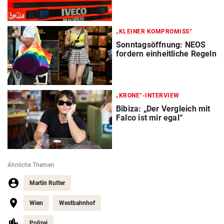
„KLEINER KOMPROMISS“
Sonntagsöffnung: NEOS
fordern einheitliche Regeln
„KRONE“-INTERVIEW
Bibiza: „Der Vergleich mit
Falco ist mir egal“
Ähnliche Themen
Martin Rutter
Wien
Westbahnhof
Polizei