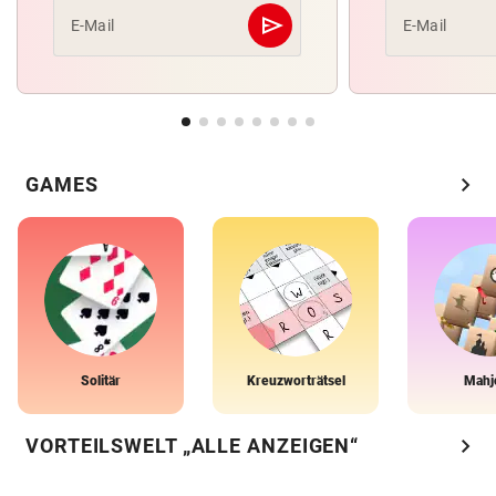
send
E-Mail
E-Mail
Abschicken
chevron_right
GAMES
Solitär
Kreuzworträtsel
Mahj
chevron_right
VORTEILSWELT „ALLE ANZEIGEN“