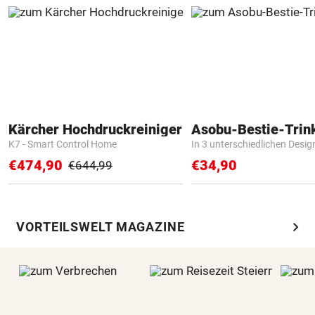
Kärcher Hochdruckreiniger
Asobu-Bestie-Trin
K7 - Smart Control Home
In 3 unterschiedlichen Desig
€474,90
€34,90
€644,99
chevron_right
VORTEILSWELT MAGAZINE