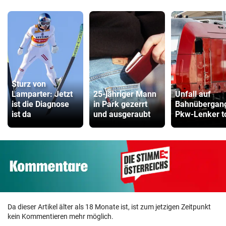
Sturz von
Lamparter: Jetzt
25-jähriger Mann
Unfall auf
ist die Diagnose
in Park gezerrt
Bahnübergan
ist da
und ausgeraubt
Pkw-Lenker t
Da dieser Artikel älter als 18 Monate ist, ist zum jetzigen Zeitpunkt
kein Kommentieren mehr möglich.