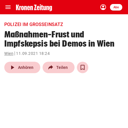
menu
account_circle
Navigation
Anmelden
Abo
close
Schließen
ein-/ausklappen
POLIZEI IM GROSSEINSATZ
Abonnieren
Maßnahmen-Frust und
Impfskepsis bei Demos in Wien
account_circle
arrow_right
Anmelden
Wien
11.09.2021 18:24
pin_drop
arrow_right
Bundesland auswäh
Wien
play_arrow
Anhören
Teilen
bookmark
Merkliste
Suchbegriff
search
eingeben