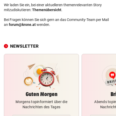
Wir laden Sie ein, bei einer aktuelleren themenrelevanten Story
mitzudiskutieren:
Themenübersicht
.
Bei Fragen können Sie sich gern an das Community-Team per Mail
an
forum@krone.at
wenden.
NEWSLETTER
Guten Morgen
Br
Morgens topinformiert über die
Abends topin
Nachrichten des Tages
Nachrich