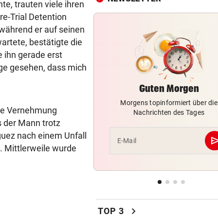
te, trauten viele ihren
KIND UND PARTNER TOT
vor 
e-Trial Detention
Traktor-Unglück: Mutter (36
während er auf seinen
meldet sich zu Wort
artete, bestätigte die
 ihn gerade erst
STRATEGIE FEHLT
vor 
inge gesehen, dass mich
Schutz vor Drohnen? Österr
hat keinen Plan
Guten Morgen
Morgens topinformiert über die
LÄNDLE-KICKER SIEGEN
vor 
nde Vernehmung
Nachrichten des Tages
3:1 nach 0:1! Altach dreht De
s der Mann trotz
gegen WSG Tirol
iguez nach einem Unfall
se
E-Mail
e. Mittlerweile wurde
KRITIK AUS POLITIK
vor 
Theater stellt Planschbecke
300.000 Euro auf
NACH WIEN AUF MYKONOS
vor 
Luxus am Meer! Sabalenka
chevron_right
TOP 3
gewährt private Einblicke