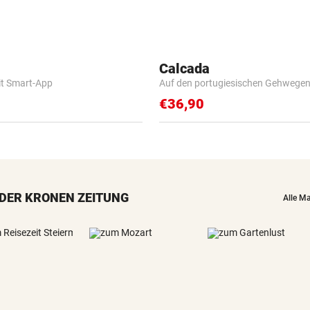
Calcada
it Smart-App
Auf den portugiesischen Gehwege
€36,90
DER KRONEN ZEITUNG
Alle M