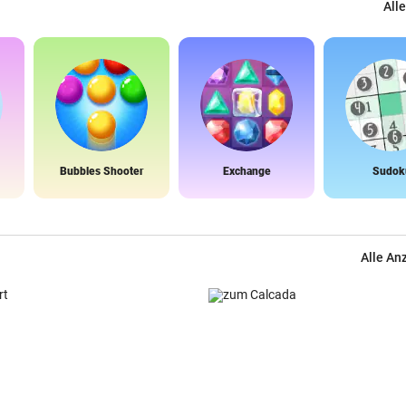
Alle
Bubbles Shooter
Exchange
Sudok
Alle An