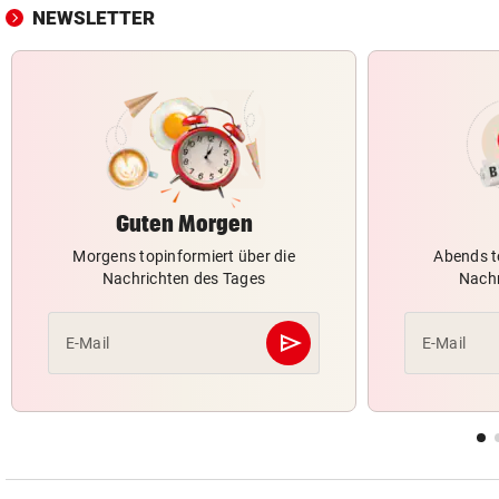
NEWSLETTER
Guten Morgen
Morgens topinformiert über die
Abends t
Nachrichten des Tages
Nachr
send
E-Mail
E-Mail
Abschicken