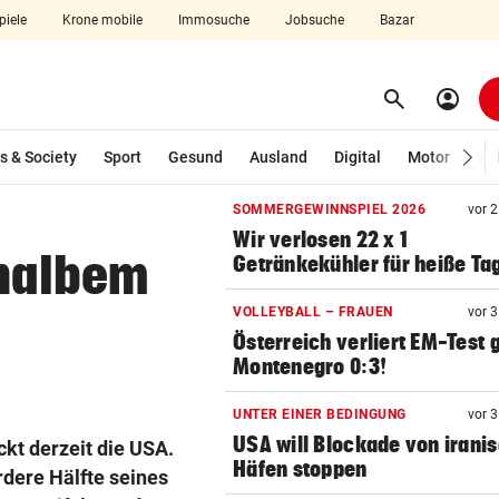
piele
Krone mobile
Immosuche
Jobsuche
Bazar
search
account_circle
Menü aufklappen
Suchen
s & Society
Sport
Gesund
Ausland
Digital
Motor
Wir
SOMMERGEWINNSPIEL 2026
vor 
len
Wir verlosen 22 x 1
 halbem
Getränkekühler für heiße Ta
VOLLEYBALL – FRAUEN
vor 
Österreich verliert EM-Test
Montenegro 0:3!
UNTER EINER BEDINGUNG
vor 
USA will Blockade von irani
kt derzeit die USA.
Häfen stoppen
rdere Hälfte seines