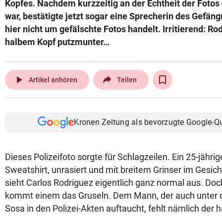
Kopfes. Nachdem kurzzeitig an der Echtheit der Fotos
© Krone Multimedia GmbH & Co KG 2026
war, bestätigte jetzt sogar eine Sprecherin des Gefäng
Muthgasse 2, 1190 Wien
hier nicht um gefälschte Fotos handelt. Irritierend: Rod
halbem Kopf putzmunter…
play_arrow
Artikel anhören
Teilen
Kronen Zeitung als bevorzugte Google-Q
Dieses Polizeifoto sorgte für Schlagzeilen. Ein 25-jähr
Sweatshirt, unrasiert und mit breitem Grinser im Gesich
sieht Carlos Rodriguez eigentlich ganz normal aus. Doch
kommt einem das Gruseln. Dem Mann, der auch unter
Sosa in den Polizei-Akten auftaucht, fehlt nämlich der 