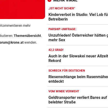
MEHR VIRAL
Dramatik im Valser Tal
„IST NICHT SICHER“
IN GREENSBORO
vor 
Kinderverbot in Studio: Viel Lob fü
Straka verpasst bei PGA-Tur
Betreiberin
den Cut vorzeitig
ein Kommentieren mehr
PARSHIP-UMFRAGE:
SCHRIEB WM-GESCHICHTE
vor 
Unzufrieden! Österreicher hätten 
skutieren:
Themenübersicht
.
mehr Sex
Bayern kassiert Millionen – 
forum@krone.at
wenden.
Transfer-Clou
42,2 GRAD!
Auch in der Slowakei neuer Allzeit
Rekord
SCHRECK FÜR DEUTSCHEN
Riesenschlange beim Rasenmähe
entdeckt
VOM WINDE VERWEHT
Geldtransporter verliert Bares auf
belebter Straße