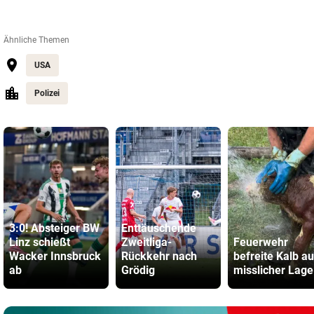
Ähnliche Themen
USA
Polizei
3:0! Absteiger BW
Enttäuschende
Linz schießt
Zweitliga-
Feuerwehr
Wacker Innsbruck
Rückkehr nach
befreite Kalb a
ab
Grödig
misslicher Lage