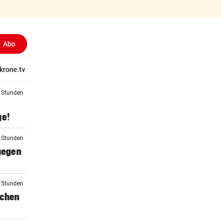
Abo
tschaft
krone.tv
Wissen
Gericht
Kolumnen
Freizeit
Reise
Ti
2 Stunden
ge!
3 Stunden
 gegen
3 Stunden
schen