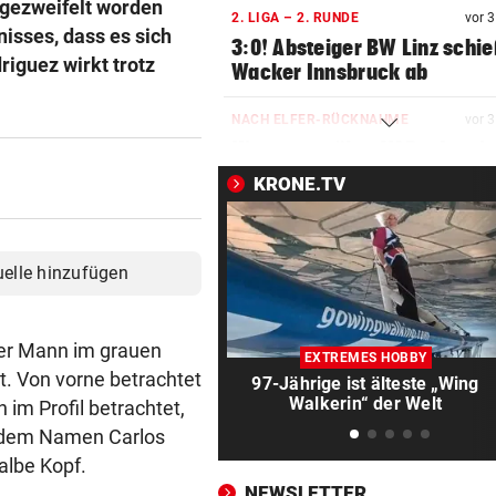
 gezweifelt worden
2. LIGA – 2. RUNDE
vor 
nisses, dass es sich
3:0! Absteiger BW Linz schie
riguez wirkt trotz
Wacker Innsbruck ab
NACH ELFER-RÜCKNAHME
vor 
Hinterseer über VAR: „Ist ei
absoluter Skandal!“
KRONE.TV
WEGEN CEUTA-KRISE
vor 
Spanien kontert: Jetzt
uelle hinzufügen
Grenzkontrollen für Italien
SONNTAG NOCH IM KASTEN
vor 
iger Mann im grauen
Klubs aus Holland und Italie
EXTREMES HOBBY
locken WAC-Goalie
t. Von vorne betrachtet
97-Jährige ist älteste „Wing
Walkerin“ der Welt
 im Profil betrachtet,
BEI BARESI-ABSCHIED
vor 
 dem Namen Carlos
Brasilien-Legende schockt 
halbe Kopf.
mit Mallet-Finger
NEWSLETTER