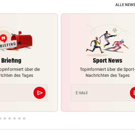
ALLE NEWS
Briefing
Sport News
opinformiert über die
Topinformiert über die Sport
ichten des Tages
Nachrichten des Tages
send
s
E-Mail
Abschicken