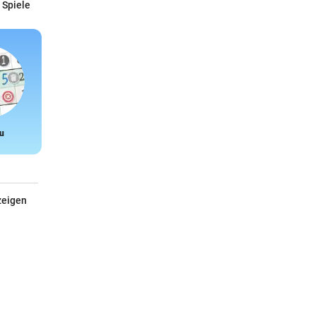
 Spiele
u
Snake
zeigen