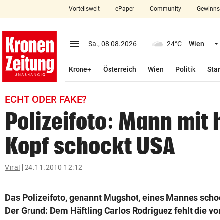
Vorteilswelt
ePaper
Community
Gewinns
close
Schließen
menu
Menü aufklappen
Sa., 08.08.2026
24°C
Wien
Abonnieren
Krone+
Österreich
Wien
Politik
Star
account_circle
arrow_right
Anmelden
ECHT ODER FAKE?
pin_drop
arrow_right
Bundesland auswäh
Wien
Polizeifoto: Mann mit
bookmark
Merkliste
Kopf schockt USA
Suchbegriff
Viral
24.11.2010 12:12
search
eingeben
Das Polizeifoto, genannt Mugshot, eines Mannes schoc
Der Grund: Dem Häftling Carlos Rodriguez fehlt die vo