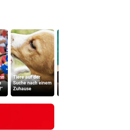
Grafikkarten Vergleich
ZUM VERGLEICH
Verdächtig
nn
Tiere auf der
GZSZ-Star Olivia
Zahlungen 
n
Suche nach einem
über ihr Leben in
Infantino-
!“
Zuhause
Österreich
Mitarbeiter