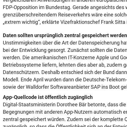
FDP-Opposition im Bundestag. Gerade angesichts de
grenzüberschreitendem Reiseverkehrs wäre eine solche 
„extrem wichtig“, erklärte Vizefraktionschef Frank Sitta i
Daten sollten ursprünglich zentral gespeichert werden
Unstimmigkeiten über die Art der Datenspeicherung ha
bei der Entwicklung gesorgt. Zunächst sollten die Daten
werden. Die amerikanischen IT-Konzerne Apple und Goo
Betriebssysteme liefern, lehnten dies aber ab, zudem ga
Datenschützern. Deshalb entschied sich der Bund dann 
Modell. Ende April wurden dann die Deutsche-Telekom
sowie der Walldorfer Softwareanbieter SAP ins Boot ge
App-Quellcode ist öffentlich zugänglich
Digital-Staatsministerin Dorothee Bär betonte, dass die 
Begegnungen mit anderen App-Nutzern automatisch erf
zentral gespeichert würden. Zudem sei der komplette Q
zugänglich, so dass die Öffentlichkeit sich an der Entw