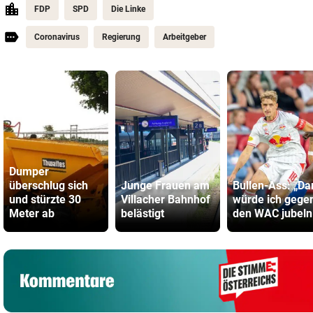
FDP
SPD
Die Linke
Coronavirus
Regierung
Arbeitgeber
Dumper
überschlug sich
Junge Frauen am
Bullen-Ass: „Da
und stürzte 30
Villacher Bahnhof
würde ich gege
Meter ab
belästigt
den WAC jubeln