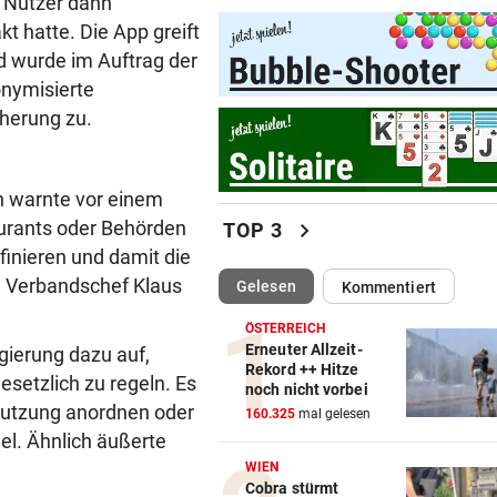
r Nutzer dann
Im Südburgenland heißt es:
t hatte. Die App greift
Dusche statt Badewanne!
d wurde im Auftrag der
onymisierte
BEI VUČIĆ IN SERBIEN
vor 
herung zu.
Selenskyj-Besuch als „Schla
Gesicht“ Moskaus
n warnte vor einem
DRAMATISCHE VERLETZUNG
vor 
chevron_right
urants oder Behörden
TOP 3
Bochum-Profi drohte nach Du
Bein zu verlieren
finieren und damit die
e Verbandschef Klaus
(ausgewählt)
Gelesen
Kommentiert
SKURRILES SPIEL
vor 
ÖSTERREICH
Zwangspause: „Seltsam! So
Erneuter Allzeit-
gierung dazu auf,
etwas kommt nie vor“
Rekord ++ Hitze
esetzlich zu regeln. Es
noch nicht vorbei
FLUCH DER KARIBIK
vor 
 Nutzung anordnen oder
160.325
mal gelesen
Rückschlag kam für „Captai
el. Ähnlich äußerte
Colin“ im Zeitfahren
WIEN
Cobra stürmt