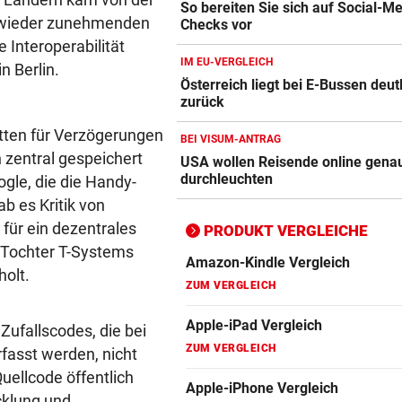
So bereiten Sie sich auf Social-M
s wieder zunehmenden
Checks vor
Interoperabilität
IM EU-VERGLEICH
n Berlin.
Österreich liegt bei E-Bussen deut
zurück
tten für Verzögerungen
BEI VISUM-ANTRAG
 zentral gespeichert
USA wollen Reisende online gena
durchleuchten
gle, die die Handy-
b es Kritik von
für ein dezentrales
PRODUKT VERGLEICHE
-Tochter T-Systems
Amazon-Kindle Vergleich
holt.
ZUM VERGLEICH
Apple-iPad Vergleich
Zufallscodes, die bei
ZUM VERGLEICH
asst werden, nicht
uellcode öffentlich
Apple-iPhone Vergleich
icklung und