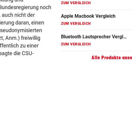
ZUM VERGLEICH
 Bundesregierung noch
 auch nicht der
Apple Macbook Vergleich
gierung daran, einen
ZUM VERGLEICH
pseudonymisierten
Bluetooth Lautsprecher Vergleich
 Anm.) freiwillig
ZUM VERGLEICH
fentlich zu einer
sagte die CSU-
DSL Speedtest
Alle Produkte ans
ZUM VERGLEICH
Fernseher Vergleich
ZUM VERGLEICH
Fritz Repeater Vergleich
ZUM VERGLEICH
Gaming Laptop Vergleich
ZUM VERGLEICH