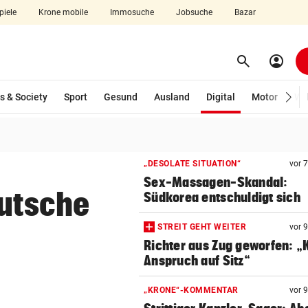
piele
Krone mobile
Immosuche
Jobsuche
Bazar
search
account_circle
Menü aufklappen
Suchen
(ausgewählt)
s & Society
Sport
Gesund
Ausland
Digital
Motor
Wir
len
„DESOLATE SITUATION“
vor 
Sex-Massagen-Skandal:
eutsche
Südkorea entschuldigt sich
STREIT GEHT WEITER
vor 
Richter aus Zug geworfen: „
Anspruch auf Sitz“
„KRONE“-KOMMENTAR
vor 