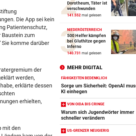
Dorotheum, Täter ist
UEFA BESTÄTIGT:
vor 
verschwunden
Verdächtige Zahlungen an
tiftung
141.552
mal gelesen
Infantino-Mitarbeiterin
ngen. Die App sei kein
ung Patientenschutz,
NIEDERÖSTERREICH
HANDSCHRIFT VON PIG
vor 
er Baustein zum
500 Helfer kämpfen
Tirolerinnen für diverse Top
bei Gluthitze gegen
.“ Sie komme darüber
im ORF bestellt
Inferno
140.731
mal gelesen
GUTSCHEINE ZU GEWINNEN
vor 
Schicken Sie uns Ihr schöns
MEHR DIGITAL
eratergremium der
Katzenfoto!
geklärt werden,
FÄHIGKEITEN BEDENKLICH
habe, erklärte dessen
Sorge um Sicherheit: OpenAI mus
KI einhegen
schten
nungen erhielten,
VON OIDA BIS CRINGE
Warum sich Jugendwörter immer
schneller verändern
p mit den
US-GRENZER NEUGIERIG
 Ländern kam von der