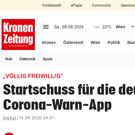
Vorteilswelt
ePaper
Community
Gewinns
close
Schließen
menu
Menü aufklappen
Sa., 08.08.2026
22°C
Wien
Abonnieren
Krone+
Österreich
Wien
Politik
Star
account_circle
arrow_right
Anmelden
Web
Elektronik
Spiele
pin_drop
arrow_right
Bundesland auswäh
Wien
„VÖLLIG FREIWILLIG“
bookmark
Merkliste
Startschuss für die d
Corona-Warn-App
Suchbegriff
search
eingeben
Digital
16.06.2020 09:31