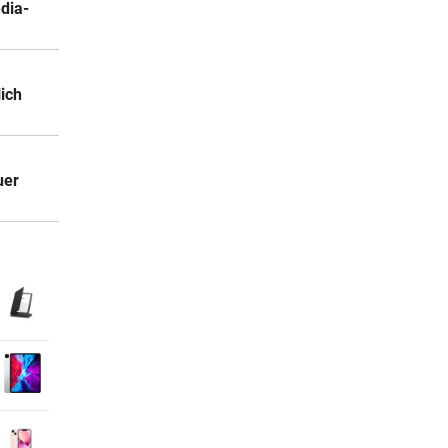
edia-
lich
uer