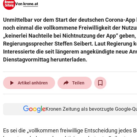
Von
krone.at
© Krone Multimedia GmbH & Co KG 2026
Muthgasse 2, 1190 Wien
Unmittelbar vor dem Start der deutschen Corona-App 
noch einmal die vollkommene Freiwilligkeit der Nutzu
„keinerlei Nachteile bei Nichtnutzung der App“ geben,
Regierungssprecher Steffen Seibert. Laut Regierung 
Interessierte die seit längerem angekündigte neue A
Dienstagvormittag herunterladen.
play_arrow
Artikel anhören
Teilen
Kronen Zeitung als bevorzugte Google-Q
Es sei die „vollkommen freiwillige Entscheidung jedes B