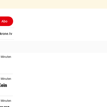
Abo
tschaft
krone.tv
Wissen
Gericht
Kolumnen
Freizeit
Reise
Ti
7 Minuten
9 Minuten
Kein
9 Minuten