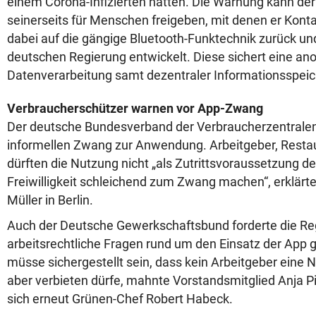
einem Corona-Infizierten hatten. Die Warnung kann de
seinerseits für Menschen freigeben, mit denen er Kontak
dabei auf die gängige Bluetooth-Funktechnik zurück un
deutschen Regierung entwickelt. Diese sichert eine an
Datenverarbeitung samt dezentraler Informationsspeic
Verbraucherschützer warnen vor App-Zwang
Der deutsche Bundesverband der Verbraucherzentrale
informellen Zwang zur Anwendung. Arbeitgeber, Resta
dürften die Nutzung nicht „als Zutrittsvoraussetzung de
Freiwilligkeit schleichend zum Zwang machen“, erklärt
Müller in Berlin.
Auch der Deutsche Gewerkschaftsbund forderte die Re
arbeitsrechtliche Fragen rund um den Einsatz der App g
müsse sichergestellt sein, dass kein Arbeitgeber eine
aber verbieten dürfe, mahnte Vorstandsmitglied Anja Pi
sich erneut Grünen-Chef Robert Habeck.