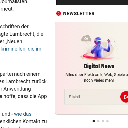
Journalisten.
Trotz 3:1 gegen WSG bleibt
rneut,
Altachern ein Problem
NEWSLETTER
FÄHIGKEITEN BEDENKLICH
vor ein
schriften der
Sorge um Sicherheit: OpenA
gte Lambrecht, die
muss neue KI einhegen
der „Neuen
kriminellen, die im
WARTEN AUF DEN SIEG?
vor 
GAK-Heimstart: „Qualität ist
ganz andere!“
Digital News
spartei nach einem
Alles über Elektronik, Web, Spiele 
500 STATT FÜNF EURO
vor 
noch vieles mehr
es Lambrecht zurück.
Falscher Spendensammler z
 der Anwendung
Paar über den Tisch
se
e hoffe, dass die App
E-Mail
ANRAINER SCHILDERT
vor 
Heftiges Beben riss Tiroler 
 und -
wie das
Morgen aus Schlaf
enklichen Kontakt zu
WASSER WIRD KNAPP
vor 