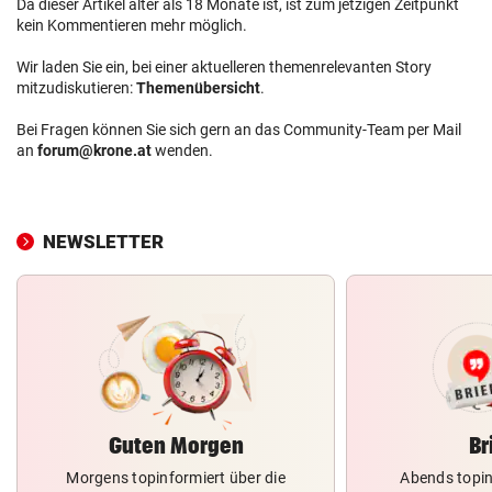
Da dieser Artikel älter als 18 Monate ist, ist zum jetzigen Zeitpunkt
kein Kommentieren mehr möglich.
Wir laden Sie ein, bei einer aktuelleren themenrelevanten Story
mitzudiskutieren:
Themenübersicht
.
Bei Fragen können Sie sich gern an das Community-Team per Mail
an
forum@krone.at
wenden.
NEWSLETTER
Guten Morgen
Br
Morgens topinformiert über die
Abends topin