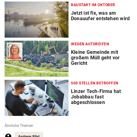
BAUSTART IM OKTOBER
Jetzt ist fix, was am
Donauufer entstehen wird
WEGEN AUTOREIFEN
Kleine Gemeinde mit
großem Müll geht vor
Gericht
500 STELLEN BETROFFEN
Linzer Tech-Firma hat
Jobabbau fast
abgeschlossen
Ähnliche Themen
Andreas Pilsl