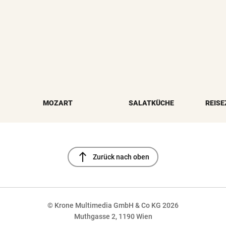
MOZART
SALATKÜCHE
REISE
north
Zurück nach oben
© Krone Multimedia GmbH & Co KG 2026
Muthgasse 2, 1190 Wien