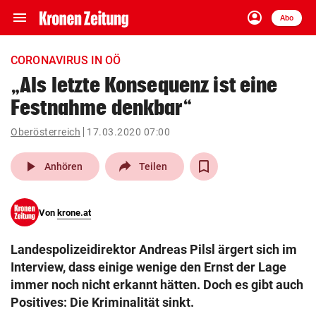
menu
account_circle
Navigation
Anmelden
Abo
close
Schließen
ein-/ausklappen
CORONAVIRUS IN OÖ
Abonnieren
„Als letzte Konsequenz ist eine
Festnahme denkbar“
account_circle
arrow_right
Anmelden
Oberösterreich
17.03.2020 07:00
pin_drop
arrow_right
Bundesland auswäh
Wien
play_arrow
Anhören
Teilen
bookmark
Merkliste
Von
krone.at
Suchbegriff
search
Landespolizeidirektor Andreas Pilsl ärgert sich im
eingeben
Interview, dass einige wenige den Ernst der Lage
immer noch nicht erkannt hätten. Doch es gibt auch
Positives: Die Kriminalität sinkt.