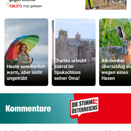
136.272
mal gelesen
Charles urlaubt
Alkolenker
Heute sommerlich
zuerst im
überschlug si
warm, aber nicht
Spukschloss
wegen eines
ungetrübt
seiner Oma!
Hasen