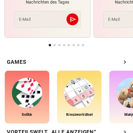
Nachrichten des Tages
Nachrich
send
E-Mail
E-Mail
Abschicken
chevron_right
GAMES
Solitär
Kreuzworträtsel
Mahj
chevron_right
VORTEILSWELT „ALLE ANZEIGEN“