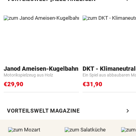
Janod Ameisen-Kugelbahn
Motorikspielzeug aus Holz
Ein Spiel aus abbaubaren Ma
€29,90
€31,90
chevron_right
VORTEILSWELT MAGAZINE