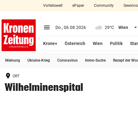
Vorteilswelt
ePaper
Community
Gewinns
close
Schließen
menu
Menü aufklappen
Do., 06.08.2026
29°C
Wien
Abonnieren
Krone+
Österreich
Wien
Politik
Star
account_circle
arrow_right
Anmelden
Meinung
Ukraine-Krieg
Coronavirus
Immo-Suche
Rezept der Wo
pin_drop
arrow_right
Bundesland auswäh
Wien
ORT
bookmark
Merkliste
Wilhelminenspital
Suchbegriff
search
eingeben