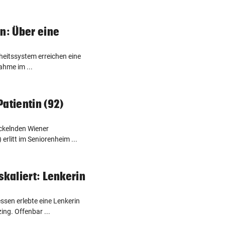
in: Über eine
eitssystem erreichen eine
ahme im ...
atientin (92)
ckelnden Wiener
erlitt im Seniorenheim ...
skaliert: Lenkerin
sen erlebte eine Lenkerin
ing. Offenbar ...