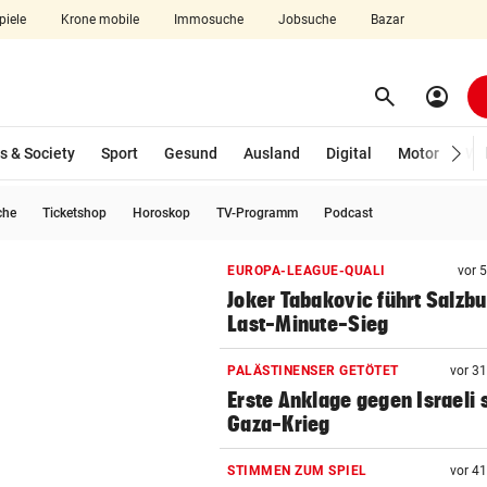
piele
Krone mobile
Immosuche
Jobsuche
Bazar
search
account_circle
Menü aufklappen
Suchen
s & Society
Sport
Gesund
Ausland
Digital
Motor
Wir
che
Ticketshop
Horoskop
TV-Programm
Podcast
len
EUROPA-LEAGUE-QUALI
vor 
Joker Tabakovic führt Salzbu
Last-Minute-Sieg
PALÄSTINENSER GETÖTET
vor 3
Erste Anklage gegen Israeli s
Gaza-Krieg
STIMMEN ZUM SPIEL
vor 4