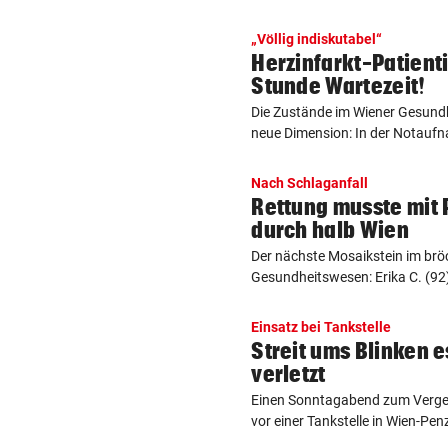
„Völlig indiskutabel“
Herzinfarkt-Patient
Stunde Wartezeit!
Die Zustände im Wiener Gesundh
neue Dimension: In der Notaufn
Nach Schlaganfall
Rettung musste mit P
durch halb Wien
Der nächste Mosaikstein im brö
Gesundheitswesen: Erika C. (92) 
Einsatz bei Tankstelle
Streit ums Blinken e
verletzt
Einen Sonntagabend zum Verges
vor einer Tankstelle in Wien-Penz