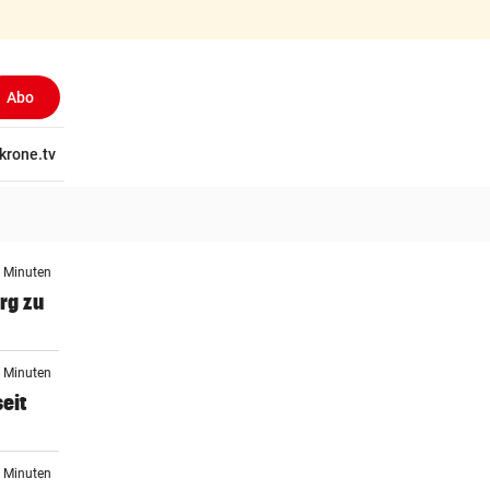
Abo
tschaft
krone.tv
Wissen
Gericht
Kolumnen
Freizeit
Reise
Ti
5 Minuten
rg zu
1 Minuten
eit
1 Minuten