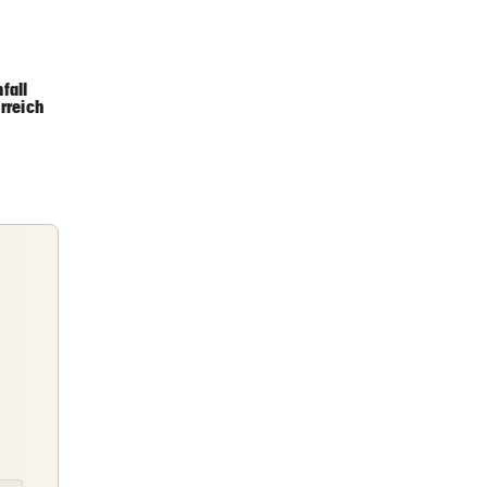
3 Stunden
fall
rreich
3 Stunden
4 Stunden
Briefing
Abends topinformiert über die
Nachrichten des Tages