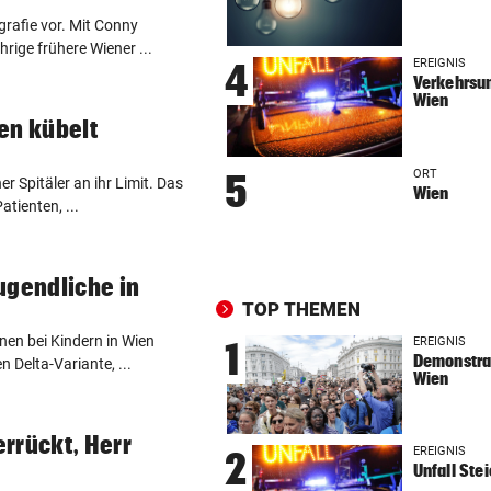
UKRAINISCHER ANGRIFF?
vor 
grafie vor. Mit Conny
Vor Oman havarierter Tanker
hrige frühere Wiener ...
Ölkatastrophe droht
EREIGNIS
4
Verkehrsun
Wien
„VERSTEHE ICH NICHT“
vor 
en kübelt
ÖFB-Kicker Wimmer packt ü
Morddrohungen aus
ORT
5
r Spitäler an ihr Limit. Das
Wien
atienten, ...
ABSCHIED AUS ENGLAND
vor 
Spanien-Star Rodri vor Wec
zum FC Barcelona
ugendliche in
TOP THEMEN
2 JAHRE LANG GETESTET
vor 
Drei Steirer tüfteln an der i
nen bei Kindern in Wien
EREIGNIS
1
Demonstrat
Boxershort
 Delta-Variante, ...
Wien
DRAMATISCHE RETTUNG
vor 
„In der Wohnung war es ver
rrückt, Herr
EREIGNIS
2
und stockfinster“
Unfall Ste