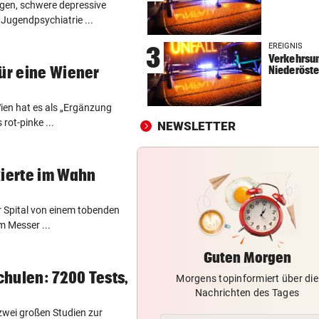
gen, schwere depressive
CONFERENCE LEAGUE
vor 
 Jugendpsychiatrie ...
Später Doppelschlag fixiert
EREIGNIS
3
Rapid-Sieg in Estland
Verkehrsun
für eine Wiener
Niederöste
60 MILLIONEN € SCHADEN
vor 
Warten auf Hitze-Hilfen der
ien hat es als „Ergänzung
Regierung geht weiter
rot-pinke ...
NEWSLETTER
42,2 GRAD!
vor 
Auch in der Slowakei neuer
kierte im Wahn
Allzeit-Rekord
r Spital von einem tobenden
m Messer ...
Guten Morgen
hulen: 7200 Tests,
Morgens topinformiert über die
Nachrichten des Tages
 zwei großen Studien zur