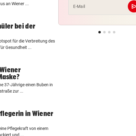
us an Wiener ...
se
E-Mail
üler bei der
tspot für die Verbreitung des
ür Gesundheit ...
 Wiener
Maske?
ne 37-Jährige einen Buben in
traße zur ...
flegerin in Wiener
eine Pflegekraft von einem
kiert und ...