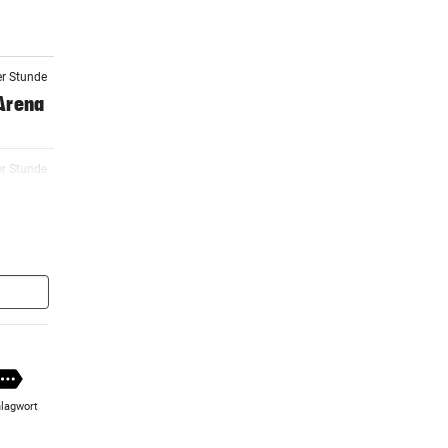
er Stunde
 Arena
er Stunde
m ++
er Stunde
er Stunde
viel
lagwort
2 Stunden