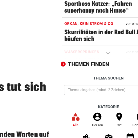
Sportboss Katzer: „Fahren
superhappy nach Hause“
ORKAN, KEIN STROM & CO
vor ein
Skurrilitäten in der Red Bull
häufen sich
WASSERSPRINGEN
vor ein
Knoll bei EM Achter vom Tur
THEMEN FINDEN
Lotfi auf Rang 12!
THEMA SUCHEN
SCHON NÄCHSTE SAISON
vor ein
s tut sich
F1-Boss verrät: Es wird mehr
Sprintrennen geben
(Pflichtfeld)
KATEGORIE
FREISPRÜCHE REGEN AUF
vor ein
Katzentöter-Anwalt: „Nie so 
Hass begegnet“
Alle
Person
Ort
Sch
(ausgewählt)
unden Warten auf
TRUMP DROHT:
vor 