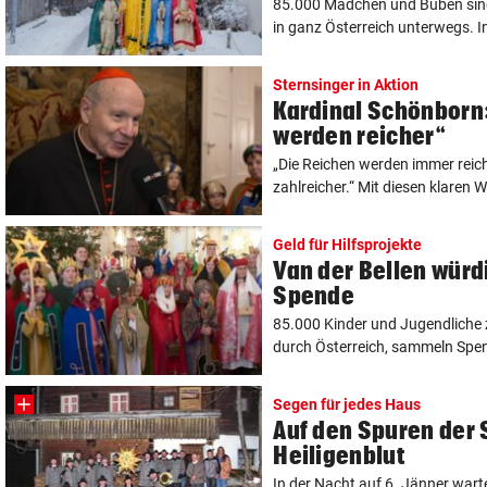
85.000 Mädchen und Buben sind 
in ganz Österreich unterwegs. In 
Sternsinger in Aktion
Kardinal Schönborn
werden reicher“
„Die Reichen werden immer reic
zahlreicher.“ Mit diesen klaren W
Geld für Hilfsprojekte
Van der Bellen würd
Spende
85.000 Kinder und Jugendliche z
durch Österreich, sammeln Spend
Segen für jedes Haus
Auf den Spuren der 
Heiligenblut
In der Nacht auf 6. Jänner warte