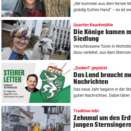
„Wir kommen aus dem fernen Mo
gnädig Gottes Hand“ – es ist wie
Quartier Rauchmühle
Die Könige kamen mi
Siedlung
Verschlossene Türen in Wohnblo
dazu verleitet, aus dem Sternsin
„Zuckerl“ geplatzt
Das Land braucht m
Nachrichten
Das neue Jahr begann in der Ste
guten Nachrichten. Dabei täten u
Tradition lebt
Zehnmal um den Erdb
jungen Sternsinger