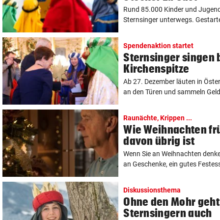
Rund 85.000 Kinder und Jugendl
Sternsinger unterwegs. Gestarte
Spendenaktion startet
Sternsinger singen b
Kirchenspitze
Ab 27. Dezember läuten in Öster
an den Türen und sammeln Geld f
Raunächte, Krippen ...
Wie Weihnachten fr
davon übrig ist
Wenn Sie an Weihnachten denke
an Geschenke, ein gutes Festesse
Diskussionsthema
Ohne den Mohr geht 
Sternsingern auch