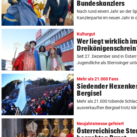
Bundeskanzlers
Nach rund einem Jahr an der Spi
Kanzlerpartei im neuen Jahr in 
Kulturgut
Wer liegt wirklich i
Dreikönigenschrein
Seit 27. Dezember sind in Öster
Jugendliche als Sternsinger unt
Mehr als 21.000 Fans
Siedender Hexenkes
Bergisel
Mehr als 21.000 tobende Schla
ausverkauften Bergisel trotz kli
Neujahrsmesse gefeiert
Österreichische Ste