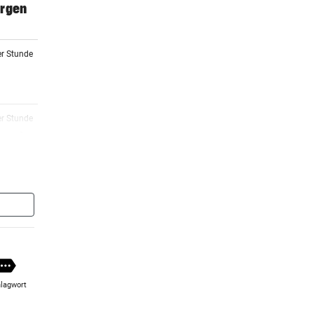
orgen
er Stunde
er Stunde
 macht
2 Stunden
2 Stunden
rg zu
lagwort
2 Stunden