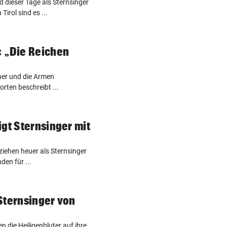
dieser Tage als Sternsinger
Tirol sind es ...
: „Die Reichen
her und die Armen
orten beschreibt ...
igt Sternsinger mit
iehen heuer als Sternsinger
en für ...
Sternsinger von
n die Heiligenbluter auf ihre