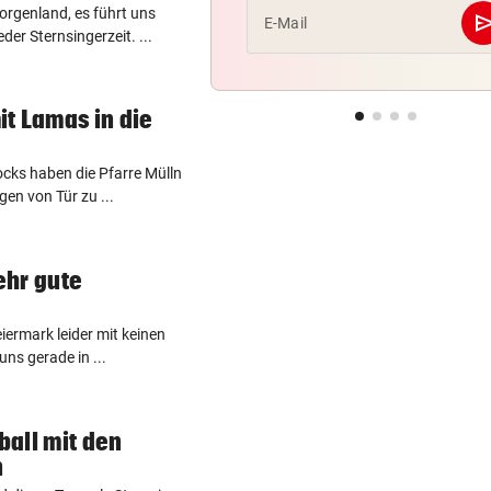
rgenland, es führt uns
se
E-Mail
der Sternsingerzeit. ...
t Lamas in die
cks haben die Pfarre Mülln
gen von Tür zu ...
ehr gute
iermark leider mit keinen
ns gerade in ...
all mit den
n