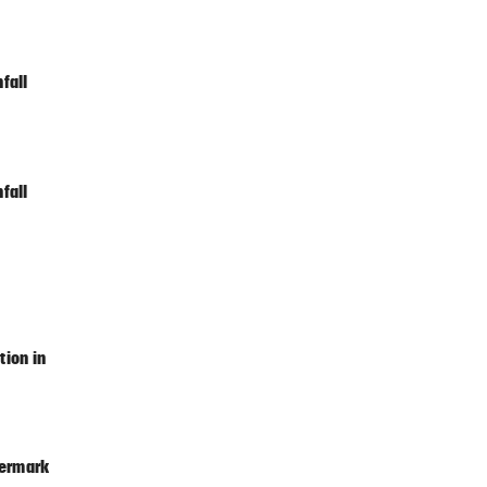
3 Stunden
viel
fall
3 Stunden
te
fall
3 Stunden
um
3 Stunden
ion in
3 Stunden
iermark