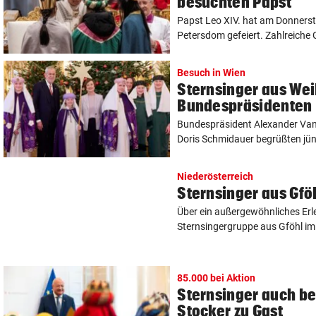
besuchten Papst
Papst Leo XIV. hat am Donners
Petersdom gefeiert. Zahlreiche G
Besuch in Wien
Sternsinger aus Wei
Bundespräsidenten
Bundespräsident Alexander Van 
Doris Schmidauer begrüßten jüng
Niederösterreich
Sternsinger aus Gfö
Über ein außergewöhnliches Erle
Sternsingergruppe aus Gföhl im B
85.000 bei Aktion
Sternsinger auch be
Stocker zu Gast