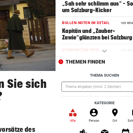
„Sah sehr schlimm aus“ – S
um Salzburg-Kicker
BULLEN-NOTEN IM DETAIL
vor ein
Kapitän und „Zauber-
Zawie“glänzten bei Salzburg
STIMMEN ZUM SPIEL
vor ein
Austria-Trainer Helm: „Das
THEMEN FINDEN
uns besser!“
THEMA SUCHEN
KUNDENDATEN BETROFFEN
vor 
n Sie sich
Cyberangriff auf Wiener
Schmuckhändler Frey Wille
?
(Pflichtfeld)
KATEGORIE
EUROPA-LEAGUE-QUALI
vor 
Joker Tabakovic führt Salzbu
Last-Minute-Sieg
Alle
Person
Ort
Sch
(ausgewählt)
vorsätze des
PALÄSTINENSER GETÖTET
vor 