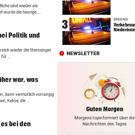
iche sind wieder als
KEIN ARSENAL-WECHSEL
vor 
t wurde die heurige ...
Vinicius Jr. verlängert bei Re
EREIGNIS
3
Madrid bis 2032
Verkehrsun
Niederöste
ei Politik und
UKRAINISCHER ANGRIFF?
vor 
Vor Oman havarierter Tanker
Ölkatastrophe droht
reich wieder die Sternsinger
NEWSLETTER
ür ...
„VERSTEHE ICH NICHT“
vor 
ÖFB-Kicker Wimmer packt ü
Morddrohungen aus
üher war, was
n, dann vermutlich vorrangig
n, Kekse, die ...
Guten Morgen
Morgens topinformiert über die
es bei den
Nachrichten des Tages