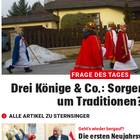
© Krone Multimedia GmbH & Co KG 2026
Muthgasse 2, 1190 Wien
FRAGE DES TAGES
Drei Könige & Co.: Sorge
um Traditionen
ALLE ARTIKEL ZU STERNSINGER
Geht‘s wieder bergauf?
Die ersten Neujahrs