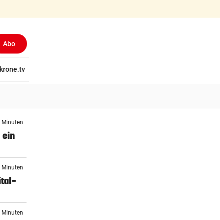
Abo
tschaft
krone.tv
Wissen
Gericht
Kolumnen
Freizeit
Reise
Ti
5 Minuten
 ein
5 Minuten
tal-
4 Minuten