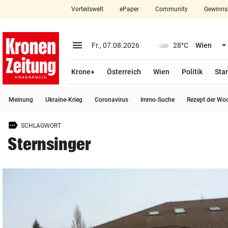
Vorteilswelt
ePaper
Community
Gewinns
close
Schließen
menu
Menü aufklappen
Fr., 07.08.2026
28°C
Wien
Abonnieren
Krone+
Österreich
Wien
Politik
Star
account_circle
arrow_right
Anmelden
Meinung
Ukraine-Krieg
Coronavirus
Immo-Suche
Rezept der Wo
pin_drop
arrow_right
Bundesland auswäh
Wien
SCHLAGWORT
bookmark
Merkliste
Sternsinger
Suchbegriff
search
eingeben