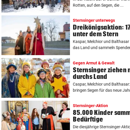
Rotten, auf den Segen, die ...
Sternsinger unterwegs
Dreikönigsaktion: 17
unter dem Stern
Kaspar, Melchior und Balthasar 
das Land und sammeln Spenden 
Gegen Armut & Gewalt
Sternsinger ziehen m
durchs Land
Caspar, Melchior und Balthasar: 
bringen Segen für das neue Jah
Sternsinger-Aktion
85.000 Kinder samme
Bedürftige
Die diesjährige Sternsinger-Akt