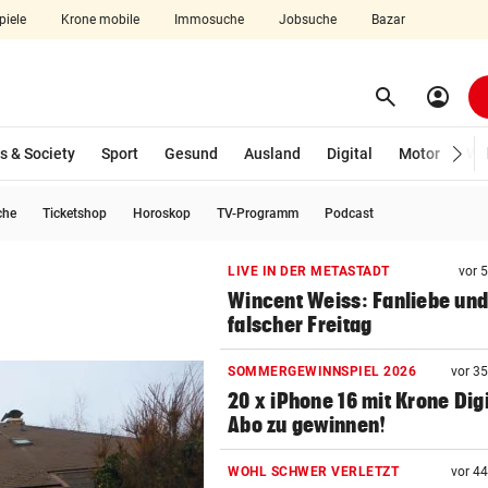
piele
Krone mobile
Immosuche
Jobsuche
Bazar
search
account_circle
Menü aufklappen
Suchen
s & Society
Sport
Gesund
Ausland
Digital
Motor
Wir
che
Ticketshop
Horoskop
TV-Programm
Podcast
len
LIVE IN DER METASTADT
vor 
Wincent Weiss: Fanliebe und
falscher Freitag
SOMMERGEWINNSPIEL 2026
vor 3
20 x iPhone 16 mit Krone Digi
Abo zu gewinnen!
WOHL SCHWER VERLETZT
vor 4