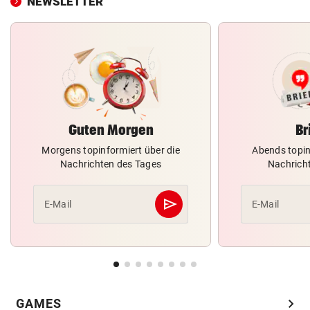
NEWSLETTER
Guten Morgen
Br
Morgens topinformiert über die
Abends topin
Nachrichten des Tages
Nachrich
send
E-Mail
E-Mail
Abschicken
chevron_right
GAMES