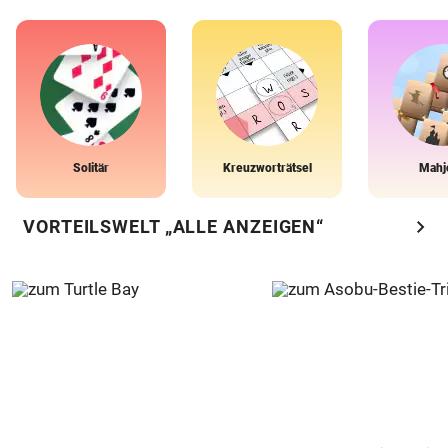
Solitär
Kreuzworträtsel
Mahj
chevron_right
VORTEILSWELT „ALLE ANZEIGEN“