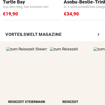
Turtle Bay
Asobu-Bestie-Trin
Aus dem Weg, hier kommen wir!
In 3 unterschiedlichen Desig
€19,90
€34,90
chevron_right
VORTEILSWELT MAGAZINE
REISEZEIT STEIERMARK
REISEZEIT