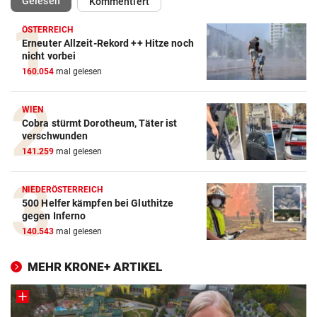
(ausgewählt)
Gelesen
Kommentiert
ÖSTERREICH
Erneuter Allzeit-Rekord ++ Hitze noch
nicht vorbei
160.054
mal gelesen
WIEN
Cobra stürmt Dorotheum, Täter ist
verschwunden
141.259
mal gelesen
NIEDERÖSTERREICH
500 Helfer kämpfen bei Gluthitze
gegen Inferno
140.543
mal gelesen
MEHR KRONE+ ARTIKEL