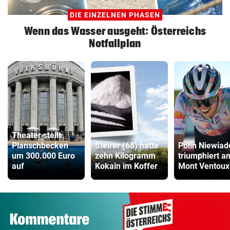
DIE EINZELNEN PHASEN
Wenn das Wasser ausgeht: Österreichs
Notfallplan
Theater stellt
Planschbecken
Steirer (68) hatte
Polin Niewia
um 300.000 Euro
zehn Kilogramm
triumphiert a
auf
Kokain im Koffer
Mont Ventoux