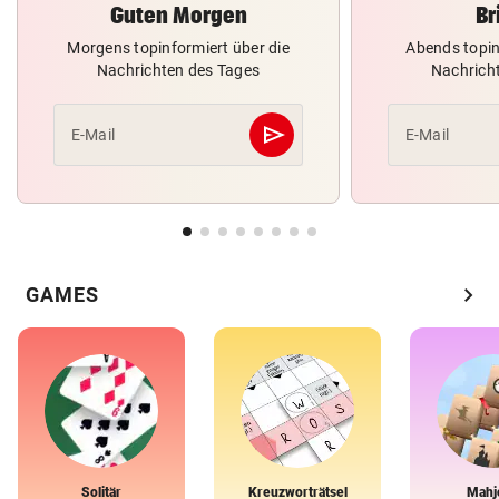
Guten Morgen
Br
Morgens topinformiert über die
Abends topin
Nachrichten des Tages
Nachrich
send
E-Mail
E-Mail
Abschicken
chevron_right
GAMES
Solitär
Kreuzworträtsel
Mahj