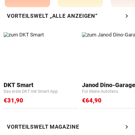
chevron_right
VORTEILSWELT „ALLE ANZEIGEN“
DKT Smart
Janod Dino-Garag
Das erste DKT mit Smart-App
Für kleine Autofans
€31,90
€64,90
chevron_right
VORTEILSWELT MAGAZINE