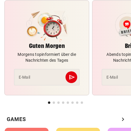
Guten Morgen
Br
Morgens topinformiert über die
Abends topin
Nachrichten des Tages
Nachrich
send
E-Mail
E-Mail
Abschicken
chevron_right
GAMES