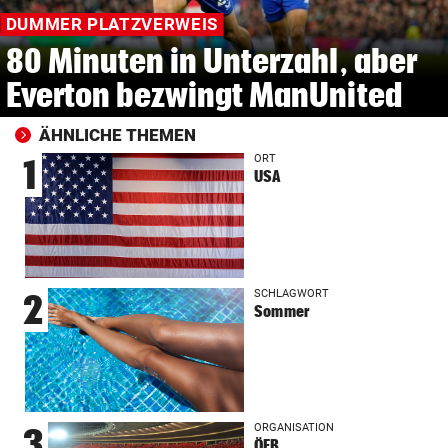
DUMMER PLATZVERWEIS
80 Minuten in Unterzahl, aber
Everton bezwingt ManUnited
ÄHNLICHE THEMEN
ORT
1
USA
SCHLAGWORT
2
Sommer
ORGANISATION
3
ÖFB