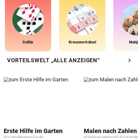
Solitär
Kreuzworträtsel
Mahj
chevron_right
VORTEILSWELT „ALLE ANZEIGEN“
Erste Hilfe im Garten
Für intelligente Faule
Kreativer Malspaß für Kinde