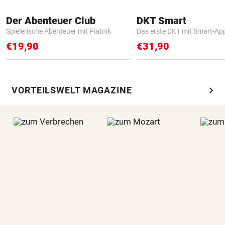
Der Abenteuer Club
DKT Smart
Spielerische Abenteuer mit Piatnik
Das erste DKT mit Smart-Ap
€19,90
€31,90
chevron_right
VORTEILSWELT MAGAZINE