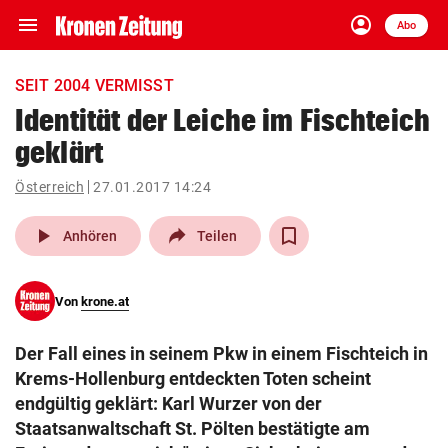
menu
account_circle
Navigation
Anmelden
Abo
close
Schließen
ein-/ausklappen
SEIT 2004 VERMISST
Abonnieren
Identität der Leiche im Fischteich
geklärt
account_circle
arrow_right
Anmelden
Österreich
27.01.2017 14:24
pin_drop
arrow_right
Bundesland auswäh
Wien
play_arrow
Anhören
Teilen
bookmark
Merkliste
Von
krone.at
Suchbegriff
search
Der Fall eines in seinem Pkw in einem Fischteich in
eingeben
Krems-Hollenburg entdeckten Toten scheint
endgültig geklärt: Karl Wurzer von der
Staatsanwaltschaft St. Pölten bestätigte am