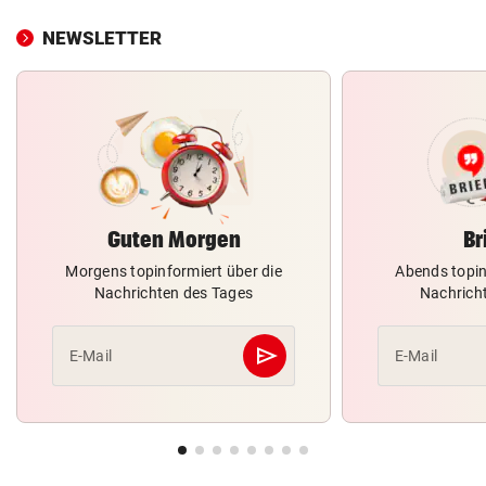
NEWSLETTER
Guten Morgen
Br
Morgens topinformiert über die
Abends topin
Nachrichten des Tages
Nachrich
send
E-Mail
E-Mail
Abschicken