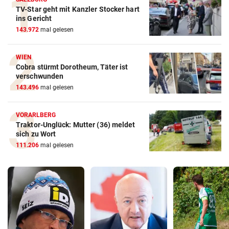
TV-Star geht mit Kanzler Stocker hart
ins Gericht
143.972
mal gelesen
WIEN
Cobra stürmt Dorotheum, Täter ist
verschwunden
143.496
mal gelesen
VORARLBERG
Traktor-Unglück: Mutter (36) meldet
sich zu Wort
111.206
mal gelesen