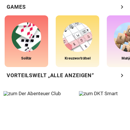
chevron_right
GAMES
Solitär
Kreuzworträtsel
Mahj
chevron_right
VORTEILSWELT „ALLE ANZEIGEN“