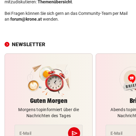
mitzudiskutieren:
Themenübersicht
.
Bei Fragen können Sie sich gern an das Community-Team per Mail
an
forum@krone.at
wenden.
NEWSLETTER
Guten Morgen
Br
Morgens topinformiert über die
Abends topin
Nachrichten des Tages
Nachrich
send
E-Mail
E-Mail
Abschicken