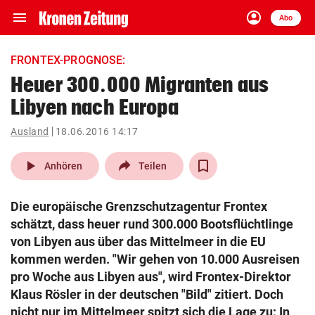
menu
account_circle
Navigation
Anmelden
Abo
close
Schließen
ein-/ausklappen
FRONTEX-PROGNOSE:
Abonnieren
Heuer 300.000 Migranten aus
Libyen nach Europa
account_circle
arrow_right
Anmelden
Ausland
18.06.2016 14:17
pin_drop
arrow_right
Bundesland auswäh
Wien
play_arrow
Anhören
Teilen
bookmark
Merkliste
Die europäische Grenzschutzagentur Frontex
schätzt, dass heuer rund 300.000 Bootsflüchtlinge
Suchbegriff
von Libyen aus über das Mittelmeer in die EU
search
eingeben
kommen werden. "Wir gehen von 10.000 Ausreisen
pro Woche aus Libyen aus", wird Frontex-Direktor
Klaus Rösler in der deutschen "Bild" zitiert. Doch
nicht nur im Mittelmeer spitzt sich die Lage zu: In