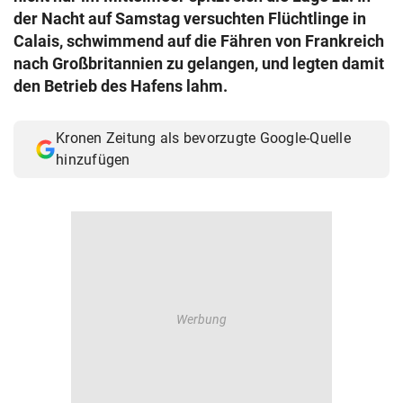
der Nacht auf Samstag versuchten Flüchtlinge in
© Krone Multimedia GmbH & Co KG 2026
Muthgasse 2, 1190 Wien
Calais, schwimmend auf die Fähren von Frankreich
nach Großbritannien zu gelangen, und legten damit
den Betrieb des Hafens lahm.
Kronen Zeitung als bevorzugte Google-Quelle
hinzufügen