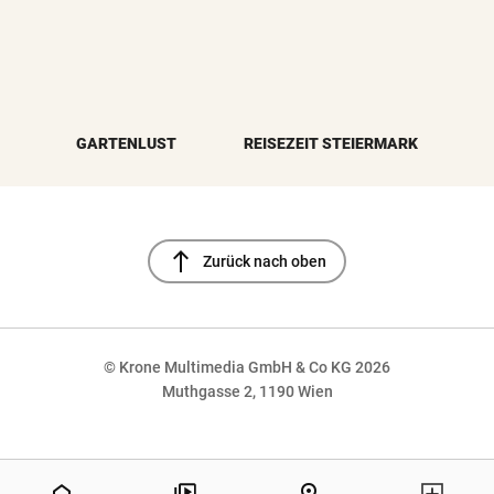
GARTENLUST
REISEZEIT STEIERMARK
north
Zurück nach oben
© Krone Multimedia GmbH & Co KG 2026
Muthgasse 2, 1190 Wien
NaN%