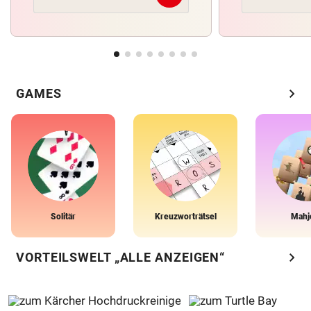
chevron_right
GAMES
Solitär
Kreuzworträtsel
Mahj
chevron_right
VORTEILSWELT „ALLE ANZEIGEN“