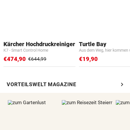
Kärcher Hochdruckreiniger
Turtle Bay
K7 - Smart Control Home
Aus dem Weg, hier kommen w
€474,90
€19,90
€644,99
chevron_right
VORTEILSWELT MAGAZINE