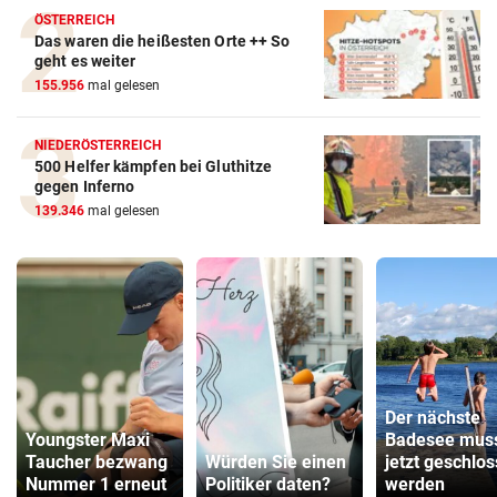
ÖSTERREICH
Das waren die heißesten Orte ++ So
geht es weiter
155.956
mal gelesen
NIEDERÖSTERREICH
500 Helfer kämpfen bei Gluthitze
gegen Inferno
139.346
mal gelesen
Der nächste
Youngster Maxi
Badesee mus
Taucher bezwang
Würden Sie einen
jetzt geschlo
Nummer 1 erneut
Politiker daten?
werden