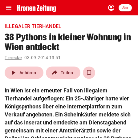
menu
account_circle
Navigation
Anmelden
Abo
close
Schließen
ein-/ausklappen
ILLEGALER TIERHANDEL
Abonnieren
38 Pythons in kleiner Wohnung in
Wien entdeckt
account_circle
arrow_right
Anmelden
Tierecke
03.09.2014 13:51
pin_drop
arrow_right
Bundesland auswäh
Wien
play_arrow
Anhören
Teilen
bookmark
Merkliste
In Wien ist ein erneuter Fall von illegalem
Tierhandel aufgeflogen: Ein 25-Jähriger hatte vier
Suchbegriff
Königspythons über eine Internetplattform zum
search
eingeben
Verkauf angeboten. Ein Scheinkäufer meldete sich
auf das Inserat und entdeckte am Dienstagabend
gemeinsam mit einer Amtstierärztin sowie der