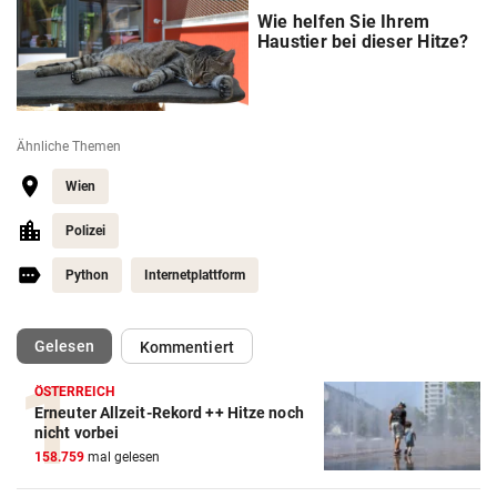
Wie helfen Sie Ihrem
Haustier bei dieser Hitze?
Ähnliche Themen
Wien
Polizei
Python
Internetplattform
(ausgewählt)
Gelesen
Kommentiert
ÖSTERREICH
Erneuter Allzeit-Rekord ++ Hitze noch
nicht vorbei
158.759
mal gelesen