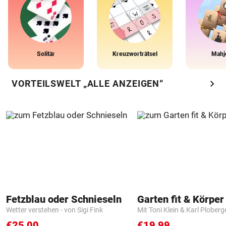
Solitär
Kreuzworträtsel
Mahj
chevron_right
VORTEILSWELT „ALLE ANZEIGEN“
Fetzblau oder Schnieseln
Garten fit & Körper 
Wetter verstehen - von Sigi Fink
Mit Toni Klein & Karl Ploberg
€25,00
€19,99