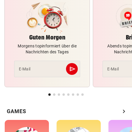
Guten Morgen
Br
Morgens topinformiert über die
Abends topin
Nachrichten des Tages
Nachrich
send
E-Mail
E-Mail
Abschicken
chevron_right
GAMES