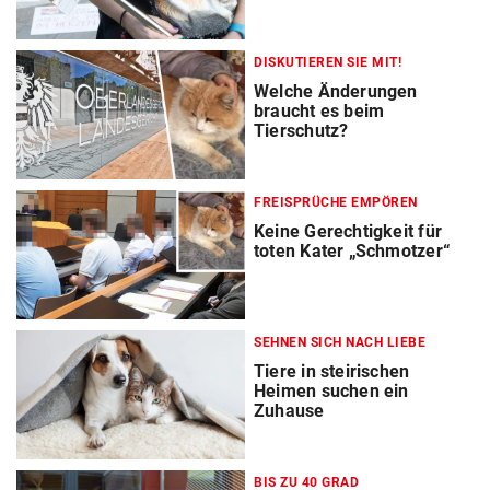
DISKUTIEREN SIE MIT!
Welche Änderungen
braucht es beim
Tierschutz?
FREISPRÜCHE EMPÖREN
Keine Gerechtigkeit für
toten Kater „Schmotzer“
SEHNEN SICH NACH LIEBE
Tiere in steirischen
Heimen suchen ein
Zuhause
BIS ZU 40 GRAD