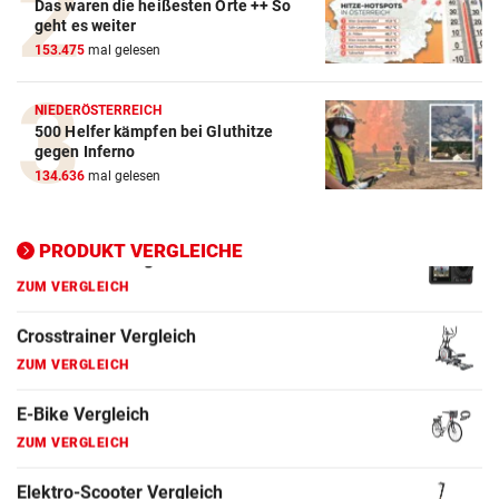
Das waren die heißesten Orte ++ So
geht es weiter
Crosstrainer Vergleich
153.475
mal gelesen
ZUM VERGLEICH
NIEDERÖSTERREICH
E-Bike Vergleich
500 Helfer kämpfen bei Gluthitze
ZUM VERGLEICH
gegen Inferno
134.636
mal gelesen
Elektro-Scooter Vergleich
ZUM VERGLEICH
PRODUKT VERGLEICHE
Ergometer Vergleich
ZUM VERGLEICH
Fahrrad Test
ZUM VERGLEICH
Fahrradanhänger Vergleich
ZUM VERGLEICH