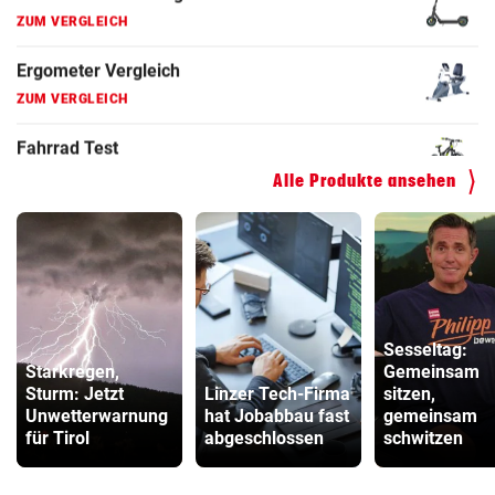
Faszienrolle Vergleich
ZUM VERGLEICH
Hoverboard Vergleich
ZUM VERGLEICH
Kinderfahrrad Vergleich
Alle Produkte ansehen
ZUM VERGLEICH
Sesseltag:
Starkregen,
Gemeinsam
Sturm: Jetzt
Linzer Tech-Firma
sitzen,
Unwetterwarnung
hat Jobabbau fast
gemeinsam
für Tirol
abgeschlossen
schwitzen