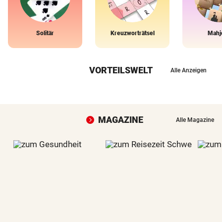
Solitär
Kreuzworträtsel
Mahj
VORTEILSWELT
Alle Anzeigen
MAGAZINE
Alle Magazine