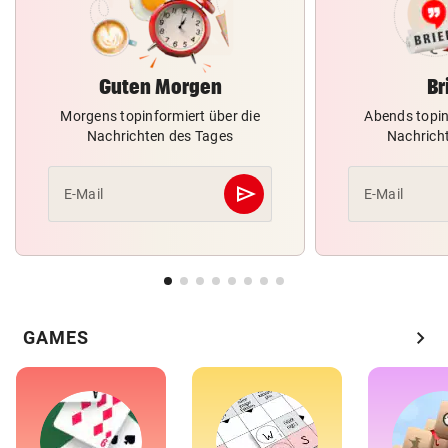
Guten Morgen
Br
Morgens topinformiert über die
Abends topin
Nachrichten des Tages
Nachrich
send
E-Mail
E-Mail
Abschicken
chevron_right
GAMES