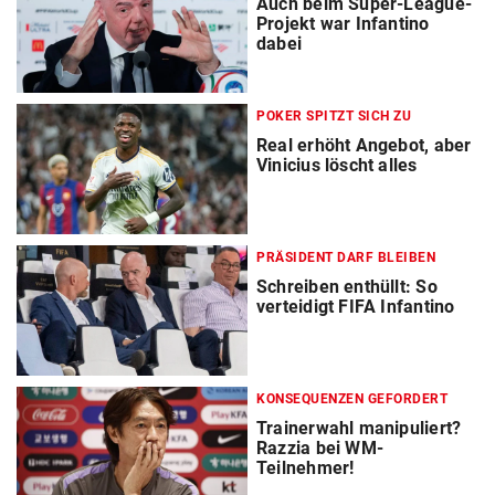
Auch beim Super-League-
Projekt war Infantino
dabei
POKER SPITZT SICH ZU
Real erhöht Angebot, aber
Vinicius löscht alles
PRÄSIDENT DARF BLEIBEN
Schreiben enthüllt: So
verteidigt FIFA Infantino
KONSEQUENZEN GEFORDERT
Trainerwahl manipuliert?
Razzia bei WM-
Teilnehmer!