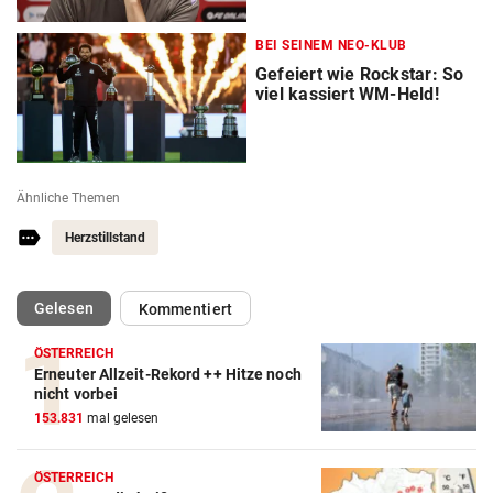
BEI SEINEM NEO-KLUB
Gefeiert wie Rockstar: So
viel kassiert WM-Held!
Ähnliche Themen
Herzstillstand
(ausgewählt)
Gelesen
Kommentiert
ÖSTERREICH
Erneuter Allzeit-Rekord ++ Hitze noch
nicht vorbei
153.831
mal gelesen
Action-Cam Vergleich
ÖSTERREICH
ZUM VERGLEICH