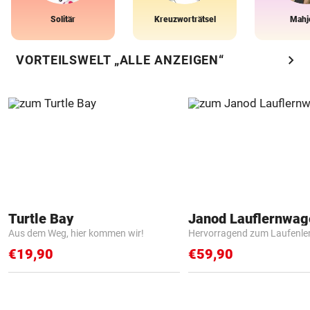
Solitär
Kreuzworträtsel
Mahj
chevron_right
VORTEILSWELT „ALLE ANZEIGEN“
Turtle Bay
Janod Lauflernwa
Aus dem Weg, hier kommen wir!
Hervorragend zum Laufenle
€19,90
€59,90