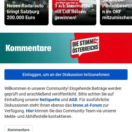
Neues Radarauto
3 x 1 Traumurlaub
Postenbesetz
bringt Salzburg
mit Lidl Reisen
n im ORF
200.000 Euro
gewinnen!
mitzumischen
Einloggen, um an der Diskussion teilzunehmen
Willkommen in unserer Community! Eingehende Beiträge werden
geprüft und anschließend veröffentlicht. Bitte achten Sie auf
Einhaltung unserer
Netiquette
und
AGB
. Für ausführliche
Diskussionen steht Ihnen ebenso das
krone.at-Forum
zur
Verfügung.
Hier
können Sie das Community-Team via unserer
Melde- und Abhilfestelle kontaktieren.