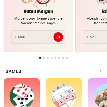
Guten Morgen
Br
Morgens topinformiert über die
Abends topin
Nachrichten des Tages
Nachrich
send
E-Mail
E-Mail
Abschicken
chevron_right
GAMES