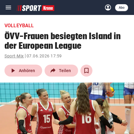
menu
account_circle
Navigation
Anmelden
Abo
close
Schließen
ein-/ausklappen
VOLLEYBALL
Abonnieren
ÖVV-Frauen besiegten Island in
der European League
account_circle
arrow_right
Anmelden
Sport-Mix
07.06.2026 17:59
pin_drop
arrow_right
Bundesland auswäh
Wien
play_arrow
Anhören
Teilen
bookmark
Merkliste
Suchbegriff
search
eingeben