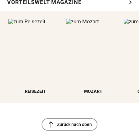
chevron_right
VORTEILSWELT MAGAZINE
REISEZEIT
MOZART
north
Zurück nach oben