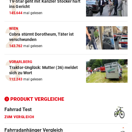
TV-Star geht mit Kanzler Stocker hart
Action-Cam Vergleich
ins Gericht
145.644
mal gelesen
ZUM VERGLEICH
Crosstrainer Vergleich
WIEN
Cobra stürmt Dorotheum, Täter ist
ZUM VERGLEICH
verschwunden
143.762
mal gelesen
E-Bike Vergleich
ZUM VERGLEICH
VORARLBERG
Traktor-Unglück: Mutter (36) meldet
Elektro-Scooter Vergleich
sich zu Wort
ZUM VERGLEICH
112.243
mal gelesen
Ergometer Vergleich
ZUM VERGLEICH
PRODUKT VERGLEICHE
Fahrrad Test
ZUM VERGLEICH
Fahrradanhänger Vergleich