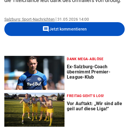
die Titelchance lebt dank des Umfallers von Grödig.
Salzburg: Sport-Nachrichten
31.05.2026 14:00
comment
Jetzt kommentieren
DANK MEGA-ABLÖSE
Ex-Salzburg-Coach
übernimmt Premier-
League-Klub
FREITAG GEHT‘S LOS!
Vor Auftakt: „Wir sind alle
geil auf diese Liga!“