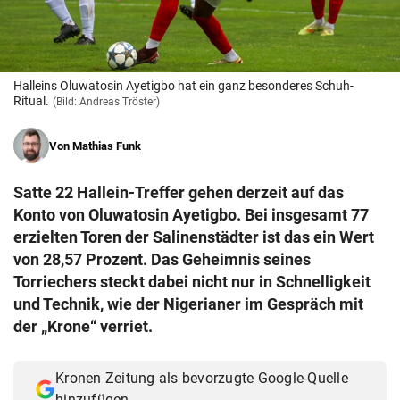
© Krone Multimedia GmbH & Co KG 2026
Muthgasse 2, 1190 Wien
Halleins Oluwatosin Ayetigbo hat ein ganz besonderes Schuh-
Ritual.
(Bild: Andreas Tröster)
Von
Mathias Funk
Satte 22 Hallein-Treffer gehen derzeit auf das
Konto von Oluwatosin Ayetigbo. Bei insgesamt 77
erzielten Toren der Salinenstädter ist das ein Wert
von 28,57 Prozent. Das Geheimnis seines
Torriechers steckt dabei nicht nur in Schnelligkeit
und Technik, wie der Nigerianer im Gespräch mit
der „Krone“ verriet.
Kronen Zeitung als bevorzugte Google-Quelle
hinzufügen