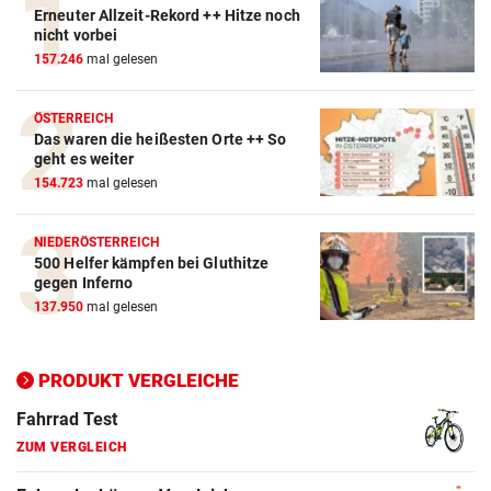
Erneuter Allzeit-Rekord ++ Hitze noch
Action-Cam Vergleich
nicht vorbei
157.246
mal gelesen
ZUM VERGLEICH
Crosstrainer Vergleich
ÖSTERREICH
Das waren die heißesten Orte ++ So
ZUM VERGLEICH
geht es weiter
154.723
mal gelesen
E-Bike Vergleich
ZUM VERGLEICH
NIEDERÖSTERREICH
500 Helfer kämpfen bei Gluthitze
Elektro-Scooter Vergleich
gegen Inferno
ZUM VERGLEICH
137.950
mal gelesen
Ergometer Vergleich
ZUM VERGLEICH
PRODUKT VERGLEICHE
Fahrrad Test
ZUM VERGLEICH