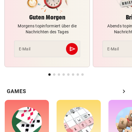
Guten Morgen
Br
Morgens topinformiert über die
Abends topin
Nachrichten des Tages
Nachrich
send
E-Mail
E-Mail
Abschicken
chevron_right
GAMES