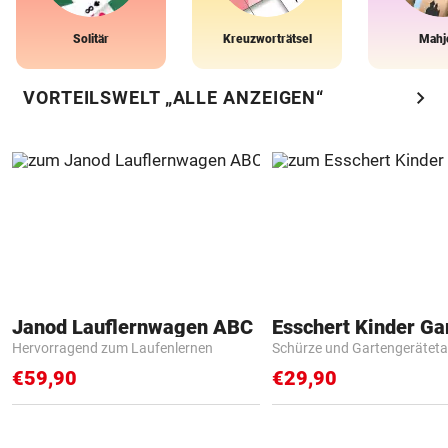
Solitär
Kreuzworträtsel
Mahj
chevron_right
VORTEILSWELT „ALLE ANZEIGEN“
Janod Lauflernwagen ABC
Hervorragend zum Laufenlernen
Schürze und Gartengerätet
€59,90
€29,90