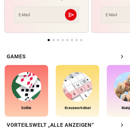
send
E-Mail
E-Mail
Abschicken
chevron_right
GAMES
Solitär
Kreuzworträtsel
Mahj
chevron_right
VORTEILSWELT „ALLE ANZEIGEN“