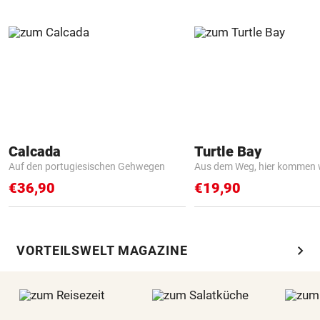
Calcada
Turtle Bay
Auf den portugiesischen Gehwegen
Aus dem Weg, hier kommen w
€36,90
€19,90
chevron_right
VORTEILSWELT MAGAZINE