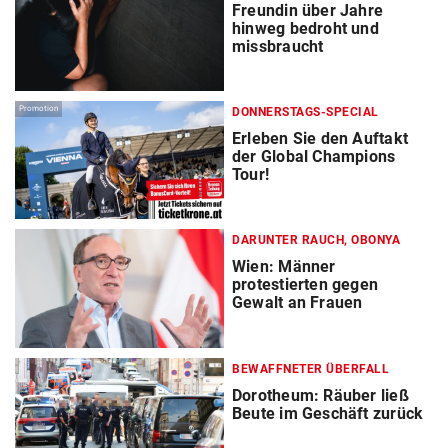
Freundin über Jahre
hinweg bedroht und
missbraucht
Promotion
DONNERSTAGS-SPECIAL
Erleben Sie den Auftakt
der Global Champions
Tour!
DARUNTER RAUCH, OBONYA
Wien: Männer
protestierten gegen
Gewalt an Frauen
BEWAFFNETER ÜBERFALL
Dorotheum: Räuber ließ
Beute im Geschäft zurück