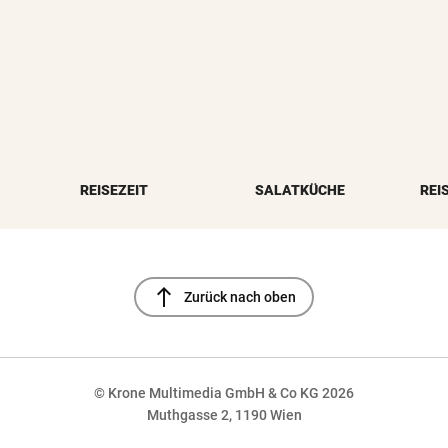
REISEZEIT
SALATKÜCHE
REI
north
Zurück nach oben
© Krone Multimedia GmbH & Co KG 2026
Muthgasse 2, 1190 Wien