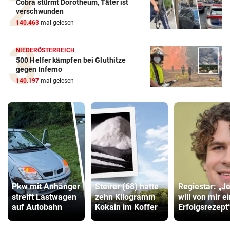
Cobra stürmt Dorotheum, Täter ist
verschwunden
140.463
mal gelesen
NIEDERÖSTERREICH
500 Helfer kämpfen bei Gluthitze
gegen Inferno
140.197
mal gelesen
Pkw mit Anhänger
Steirer (68) hatte
Regiestar: „J
streift Lastwagen
zehn Kilogramm
will von mir e
auf Autobahn
Kokain im Koffer
Erfolgsrezept