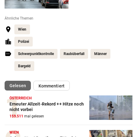
Ähnliche Themen
Wien
Polizei
Schwerpunktkontrolle
Raubüberfall
Männer
Bargeld
(ausgewählt)
Gelesen
Kommentiert
ÖSTERREICH
Erneuter Allzeit-Rekord ++ Hitze noch
nicht vorbei
159.511
mal gelesen
WIEN