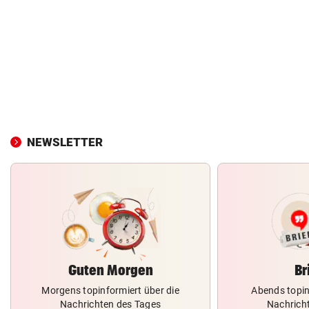
NEWSLETTER
Guten Morgen
Br
Morgens topinformiert über die
Abends topin
Nachrichten des Tages
Nachrich