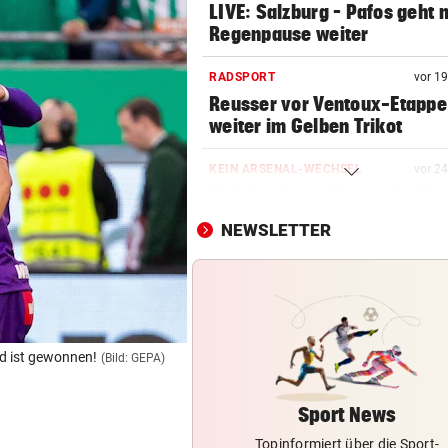
LIVE: Salzburg – Pafos geht 
Regenpause weiter
RADSPORT
vor 1
Reusser vor Ventoux-Etappe
weiter im Gelben Trikot
KEIN ARSENAL-WECHSEL
vor 2
Vinicius Jr. verlängert bei Re
Madrid bis 2032
NEWSLETTER
„VERSTEHE ICH NICHT“
vor 5
ÖFB-Kicker Wimmer packt ü
Morddrohungen aus
ABSCHIED AUS ENGLAND
id ist gewonnen!
(Bild: GEPA)
Spanien-Star Rodri vor Wec
zum FC Barcelona
Sport News
Topinformiert über die Sport-
CONFERENCE LEAGUE