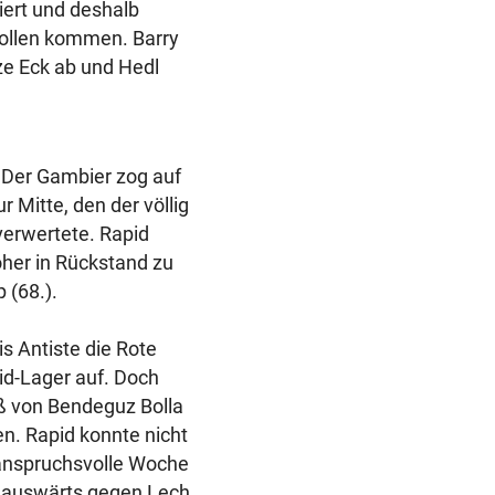
iert und deshalb
 Rollen kommen. Barry
ze Eck ab und Hedl
. Der Gambier zog auf
 Mitte, den der völlig
verwertete. Rapid
öher in Rückstand zu
 (68.).
s Antiste die Rote
id-Lager auf. Doch
oß von Bendeguz Bolla
n. Rapid konnte nicht
 anspruchsvolle Woche
e auswärts gegen Lech