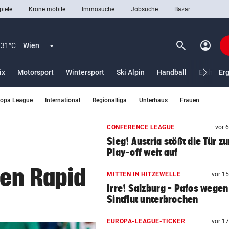
piele
Krone mobile
Immosuche
Jobsuche
Bazar
search
account_circle
Menü aufklappen
Suchen
31°C
Wien
ix
Motorsport
Wintersport
Ski Alpin
Handball
Eishocke
Er
ropa League
International
Regionalliga
Unterhaus
Frauen
len
CONFERENCE LEAGUE
vor 
Sieg! Austria stößt die Tür z
Play-off weit auf
gen Rapid
MITTEN IN HITZEWELLE
vor 1
Irre! Salzburg – Pafos wegen
Sintflut unterbrochen
EUROPA-LEAGUE-TICKER
vor 1