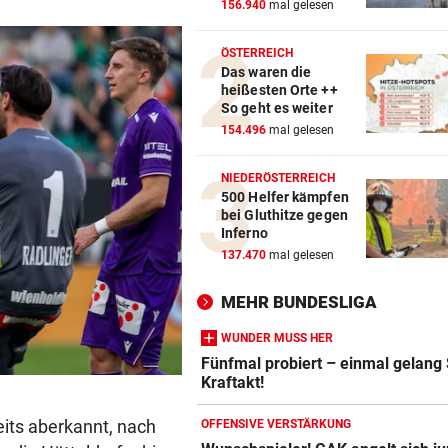
156.940
mal gelesen
ÖSTERREICH
Das waren die
heißesten Orte ++
So geht es weiter
154.496
mal gelesen
NIEDERÖSTERREICH
500 Helfer kämpfen
bei Gluthitze gegen
Inferno
137.470
mal gelesen
MEHR BUNDESLIGA
WUNDER MUSS HER
Fünfmal probiert – einmal gelang
Kraftakt!
its aberkannt, nach
OFFENSIVE VERSTÄRKUNG