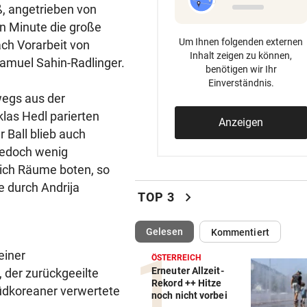
, angetrieben von
en Minute die große
Um Ihnen folgenden externen
ach Vorarbeit von
Inhalt zeigen zu können,
amuel Sahin-Radlinger.
benötigen wir Ihr
Einverständnis.
wegs aus der
las Hedl parierten
Anzeigen
r Ball blieb auch
 jedoch wenig
ich Räume boten, so
e durch Andrija
chevron_right
TOP 3
(ausgewählt)
Gelesen
Kommentiert
einer
ÖSTERREICH
Erneuter Allzeit-
, der zurückgeeilte
Rekord ++ Hitze
üdkoreaner verwertete
noch nicht vorbei