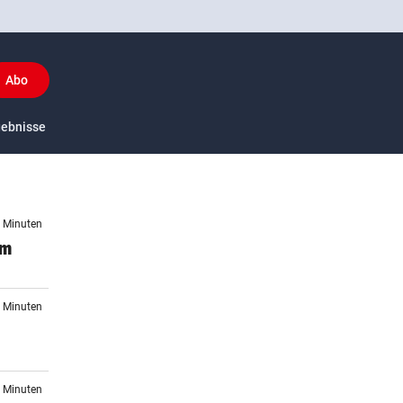
Abo
y
gebnisse
US-Sport
6 Minuten
um
5 Minuten
7 Minuten