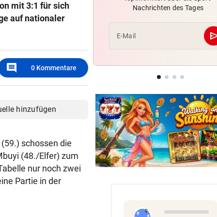
n mit 3:1 für sich
Nachrichten des Tages
Später Doppelschlag fixiert
ge auf nationaler
Rapid-Sieg in Estland
se
E-Mail
WUNDER MUSS HER
Fünfmal probiert – einmal ge
comment
Sturm Kraftakt!
0
Kommentare
LUCKENEDERS HIGHLIGHT
„Auf das Foto bin ich stolz – 
uelle hinzufügen
die Gelbe auch“
 (59.) schossen die
buyi (48./Elfer) zum
 Tabelle nur noch zwei
ine Partie in der