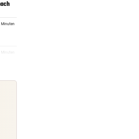
nach
9 Minuten
4 Minuten
al
5 Minuten
ber
18:07
Guten Morgen
hsel
Morgens topinformiert über die
Nachrichten des Tages
17:53