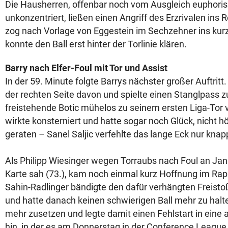
Die Hausherren, offenbar noch vom Ausgleich euphoris
unkonzentriert, ließen einen Angriff des Erzrivalen ins
zog nach Vorlage von Eggestein im Sechzehner ins kur
konnte den Ball erst hinter der Torlinie klären.
Barry nach Elfer-Foul mit Tor und Assist
In der 59. Minute folgte Barrys nächster großer Auftritt
der rechten Seite davon und spielte einen Stanglpass zur
freistehende Botic mühelos zu seinem ersten Liga-Tor 
wirkte konsterniert und hatte sogar noch Glück, nicht h
geraten – Sanel Saljic verfehlte das lange Eck nur knapp
Als Philipp Wiesinger wegen Torraubs nach Foul an Jani
Karte sah (73.), kam noch einmal kurz Hoffnung im Rap
Sahin-Radlinger bändigte den dafür verhängten Freist
und hatte danach keinen schwierigen Ball mehr zu halte
mehr zusetzen und legte damit einen Fehlstart in eine
hin, in der es am Donnerstag in der Conference Leagu