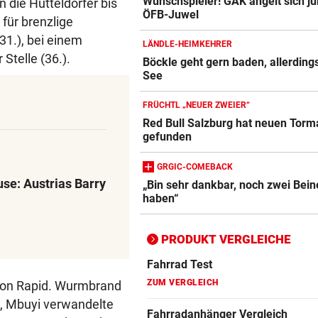
Wunschspieler! GAK angelt sich j
 die Hütteldorfer bis
ÖFB-Juwel
Action-Cam Vergleich
für brenzlige
ZUM VERGLEICH
(31.), bei einem
LÄNDLE-HEIMKEHRER
Stelle (36.).
Böckle geht gern baden, allerding
Crosstrainer Vergleich
See
ZUM VERGLEICH
FRÜCHTL „NEUER ZWEIER“
E-Bike Vergleich
Red Bull Salzburg hat neuen Tor
ZUM VERGLEICH
gefunden
Elektro-Scooter Vergleich
GRGIC-COMEBACK
se: Austrias Barry
„Bin sehr dankbar, noch zwei Bein
ZUM VERGLEICH
haben“
Ergometer Vergleich
ZUM VERGLEICH
PRODUKT VERGLEICHE
Fahrrad Test
ZUM VERGLEICH
von Rapid. Wurmbrand
l, Mbuyi verwandelte
Fahrradanhänger Vergleich