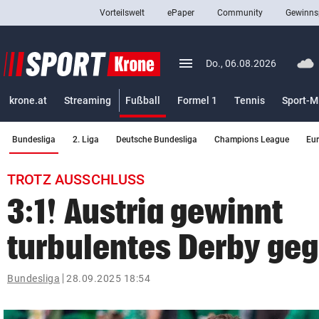
Vorteilswelt
ePaper
Community
Gewinns
close
Schließen
menu
Menü aufklappen
Do., 06.08.2026
Abonnieren
(ausgewählt)
krone.at
Streaming
Fußball
Formel 1
Tennis
Sport-M
account_circle
arrow_right
Anmelden
(ausgewählt)
Bundesliga
2. Liga
Deutsche Bundesliga
Champions League
Eu
pin_drop
arrow_right
Bundesland auswäh
Wien
TROTZ AUSSCHLUSS
bookmark
Merkliste
3:1! Austria gewinnt
turbulentes Derby ge
Suchbegriff
search
eingeben
Bundesliga
28.09.2025 18:54