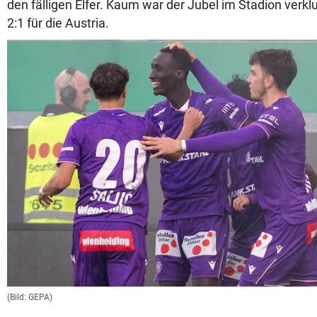
den fälligen Elfer. Kaum war der Jubel im Stadion verk
2:1 für die Austria.
(Bild: GEPA)