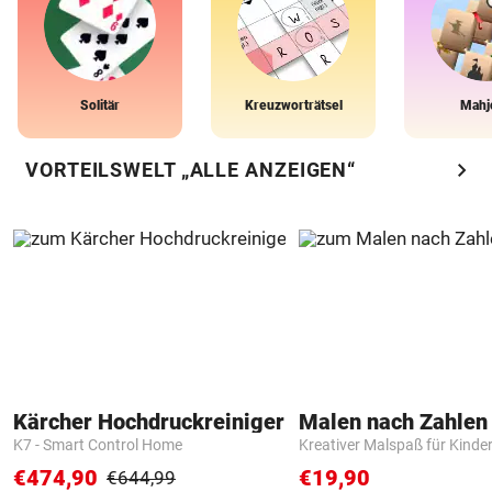
Solitär
Kreuzworträtsel
Mahj
chevron_right
VORTEILSWELT „ALLE ANZEIGEN“
Kärcher Hochdruckreiniger
K7 - Smart Control Home
Kreativer Malspaß für Kinde
€474,90
€19,90
€644,99