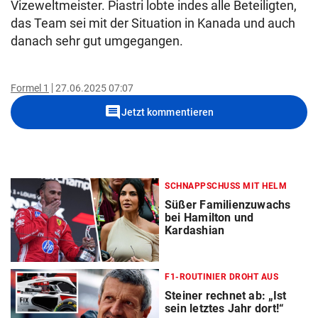
Vizeweltmeister. Piastri lobte indes alle Beteiligten,
das Team sei mit der Situation in Kanada und auch
danach sehr gut umgegangen.
Formel 1
27.06.2025 07:07
comment
Jetzt kommentieren
SCHNAPPSCHUSS MIT HELM
Süßer Familienzuwachs
bei Hamilton und
Kardashian
F1-ROUTINIER DROHT AUS
Steiner rechnet ab: „Ist
sein letztes Jahr dort!“