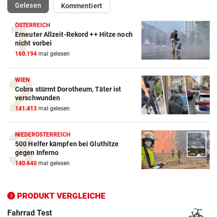
(ausgewählt)
Gelesen
Kommentiert
ÖSTERREICH
Erneuter Allzeit-Rekord ++ Hitze noch
Action-Cam Vergleich
nicht vorbei
160.194
mal gelesen
ZUM VERGLEICH
Crosstrainer Vergleich
WIEN
Cobra stürmt Dorotheum, Täter ist
ZUM VERGLEICH
verschwunden
141.413
mal gelesen
E-Bike Vergleich
ZUM VERGLEICH
NIEDERÖSTERREICH
500 Helfer kämpfen bei Gluthitze
Elektro-Scooter Vergleich
gegen Inferno
ZUM VERGLEICH
140.640
mal gelesen
Ergometer Vergleich
ZUM VERGLEICH
PRODUKT VERGLEICHE
Fahrrad Test