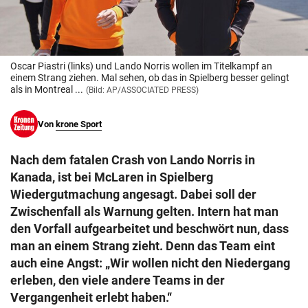
© Krone Multimedia GmbH & Co KG 2026
Muthgasse 2, 1190 Wien
Oscar Piastri (links) und Lando Norris wollen im Titelkampf an
einem Strang ziehen. Mal sehen, ob das in Spielberg besser gelingt
als in Montreal ...
(Bild: AP/ASSOCIATED PRESS)
Von
krone Sport
Nach dem fatalen Crash von Lando Norris in
Kanada, ist bei McLaren in Spielberg
Wiedergutmachung angesagt. Dabei soll der
Zwischenfall als Warnung gelten. Intern hat man
den Vorfall aufgearbeitet und beschwört nun, dass
man an einem Strang zieht. Denn das Team eint
auch eine Angst: „Wir wollen nicht den Niedergang
erleben, den viele andere Teams in der
Vergangenheit erlebt haben.“