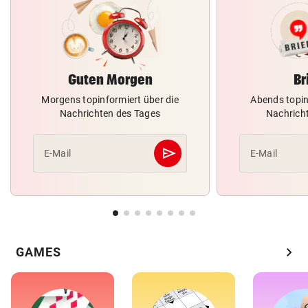
Guten Morgen
Br
Morgens topinformiert über die
Abends topin
Nachrichten des Tages
Nachrich
send
E-Mail
E-Mail
Abschicken
chevron_right
GAMES