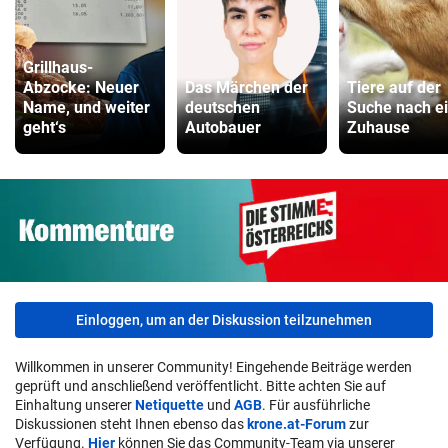
Grillhaus-
Abzocke: Neuer
Das Märchen der
Tiere auf der
Name, und weiter
deutschen
Suche nach e
geht‘s
Autobauer
Zuhause
Einloggen, um an der Diskussion teilzunehmen
Willkommen in unserer Community! Eingehende Beiträge werden
geprüft und anschließend veröffentlicht. Bitte achten Sie auf
Einhaltung unserer
Netiquette
und
AGB
. Für ausführliche
Diskussionen steht Ihnen ebenso das
krone.at-Forum
zur
Verfügung.
Hier
können Sie das Community-Team via unserer