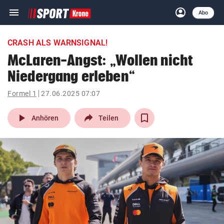
menu
account_circle
Navigation
Anmelden
Abo
close
Schließen
ein-/ausklappen
CRASH ALS WARNSIGNAL!
Abonnieren
McLaren-Angst: „Wollen nicht
Niedergang erleben“
account_circle
arrow_right
Anmelden
Formel 1
27.06.2025 07:07
pin_drop
arrow_right
Bundesland auswäh
Wien
play_arrow
Anhören
Teilen
bookmark
Merkliste
Suchbegriff
search
eingeben