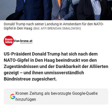
© Krone Multimedia GmbH & Co KG 2026
Muthgasse 2, 1190 Wien
Donald Trump nach seiner Landung in Amsterdam für den NATO-
Gipfel in Den Haag
(Bild: AFP/BRENDAN SMIALOWSKI)
Von
krone.at
US-Präsident Donald Trump hat sich nach dem
NATO-Gipfel in Den Haag beeindruckt von den
Zugeständnissen und der Dankbarkeit der Alliierten
gezeigt – und ihnen unmissverständlich
Bündnistreue zugesichert.
Kronen Zeitung als bevorzugte Google-Quelle
hinzufügen