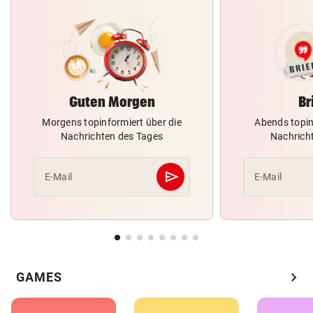
Guten Morgen
Br
Morgens topinformiert über die
Abends topin
Nachrichten des Tages
Nachrich
send
E-Mail
E-Mail
Abschicken
chevron_right
GAMES