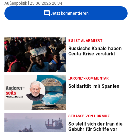
Außenpolitik
25.06.2025 20:34
comment
Jetzt kommentieren
EU IST ALARMIERT
Russische Kanäle haben
Ceuta-Krise verstärkt
„KRONE“-KOMMENTAR
Solidarität mit Spanien
STRASSE VON HORMUZ
So stellt sich der Iran die
Gebühr für Schiffe vor