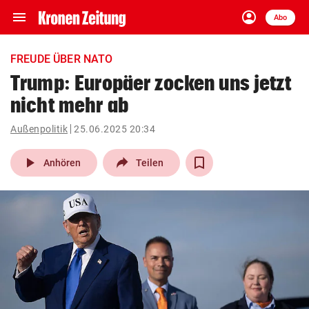
menu
account_circle
Navigation
Anmelden
Abo
close
Schließen
ein-/ausklappen
FREUDE ÜBER NATO
Abonnieren
Trump: Europäer zocken uns jetzt
nicht mehr ab
account_circle
arrow_right
Anmelden
Außenpolitik
25.06.2025 20:34
pin_drop
arrow_right
Bundesland auswäh
Wien
play_arrow
Anhören
Teilen
bookmark
Merkliste
Suchbegriff
search
eingeben