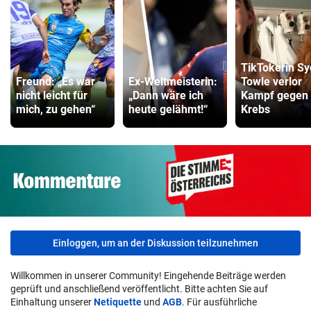
TikTokerin S
Freund: „Es war
Ex-Weltmeisterin:
Towle verlor
nicht leicht für
„Dann wäre ich
Kampf gegen
mich, zu gehen“
heute gelähmt!“
Krebs
Einloggen, um an der Diskussion teilzunehmen
Willkommen in unserer Community! Eingehende Beiträge werden
geprüft und anschließend veröffentlicht. Bitte achten Sie auf
Einhaltung unserer
Netiquette
und
AGB
. Für ausführliche