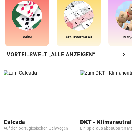
Solitär
Kreuzworträtsel
Mahj
chevron_right
VORTEILSWELT „ALLE ANZEIGEN“
Calcada
Auf den portugiesischen Gehwegen
Ein Spiel aus abbaubaren Ma