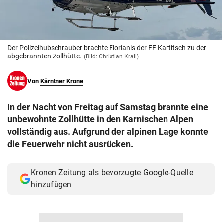
© Krone Multimedia GmbH & Co KG 2026
Muthgasse 2, 1190 Wien
Der Polizeihubschrauber brachte Florianis der FF Kartitsch zu der
abgebrannten Zollhütte.
(Bild: Christian Krall)
Von
Kärntner Krone
In der Nacht von Freitag auf Samstag brannte eine
unbewohnte Zollhütte in den Karnischen Alpen
vollständig aus. Aufgrund der alpinen Lage konnte
die Feuerwehr nicht ausrücken.
Kronen Zeitung als bevorzugte Google-Quelle
hinzufügen