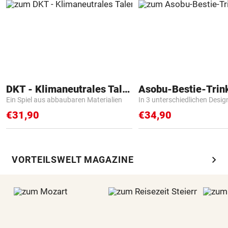
DKT - Klimaneutrales Talent
Asobu-Bestie-Trin
Ein Spiel aus abbaubaren Materialien
In 3 unterschiedlichen Desig
€31,90
€34,90
chevron_right
VORTEILSWELT MAGAZINE