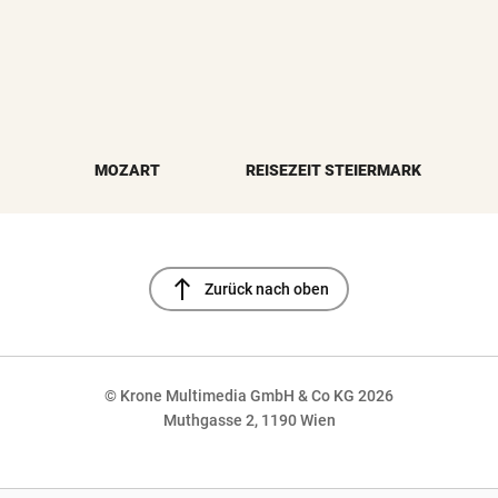
MOZART
REISEZEIT STEIERMARK
north
Zurück nach oben
© Krone Multimedia GmbH & Co KG 2026
Muthgasse 2, 1190 Wien
NaN%