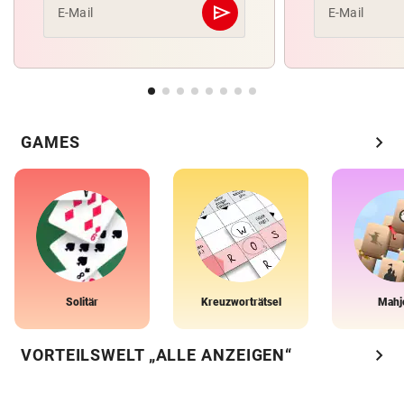
send
E-Mail
E-Mail
Abschicken
chevron_right
GAMES
Solitär
Kreuzworträtsel
Mahj
chevron_right
VORTEILSWELT „ALLE ANZEIGEN“