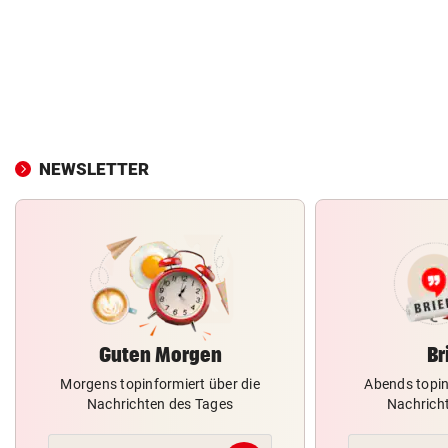
NEWSLETTER
Guten Morgen
Br
Morgens topinformiert über die
Abends topin
Nachrichten des Tages
Nachrich