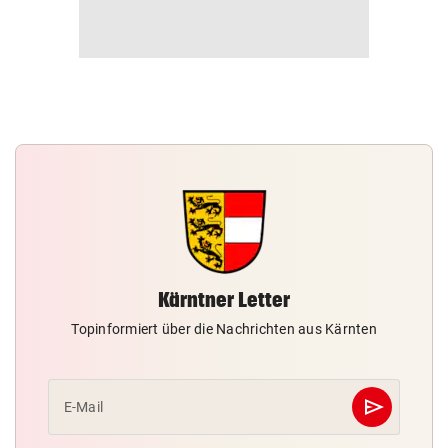
Kärntner Letter
Topinformiert über die Nachrichten aus Kärnten
send
E-Mail
Abschicken