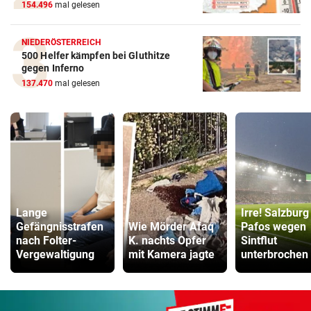
154.496
mal gelesen
NIEDERÖSTERREICH
500 Helfer kämpfen bei Gluthitze
gegen Inferno
137.470
mal gelesen
Lange
Irre! Salzburg
Gefängnisstrafen
Wie Mörder Afaq
Pafos wegen
nach Folter-
K. nachts Opfer
Sintflut
Vergewaltigung
mit Kamera jagte
unterbrochen