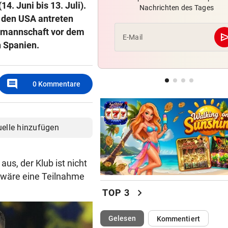
4. Juni bis 13. Juli).
Nachrichten des Tages
Süße Bilder! Ehemaliges ÖS
in den USA antreten
im Baby-Glück
almannschaft vor dem
se
E-Mail
 Spanien.
PRÄSIDENT DARF BLEIBEN
Schreiben enthüllt: So vertei
FIFA Infantino
comment
0
Kommentare
KONSEQUENZEN GEFORDERT
Trainerwahl manipuliert? Ra
bei WM-Teilnehmer!
uelle hinzufügen
aus, der Klub ist nicht
g wäre eine Teilnahme
chevron_right
TOP 3
(ausgewählt)
Gelesen
Kommentiert