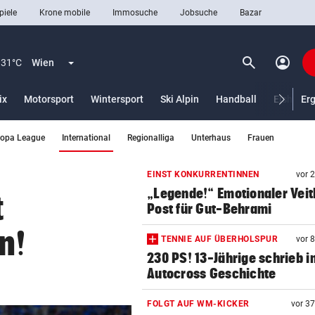
piele
Krone mobile
Immosuche
Jobsuche
Bazar
search
account_circle
Menü aufklappen
Suchen
31°C
Wien
ix
Motorsport
Wintersport
Ski Alpin
Handball
Eishocke
Er
(ausgewählt)
ropa League
International
Regionalliga
Unterhaus
Frauen
len
EINST KONKURRENTINNEN
vor 
„Legende!“ Emotionaler Veit
t
Post für Gut-Behrami
n!
TENNIE AUF ÜBERHOLSPUR
vor 
230 PS! 13-Jährige schrieb i
Autocross Geschichte
FOLGT AUF WM-KICKER
vor 3