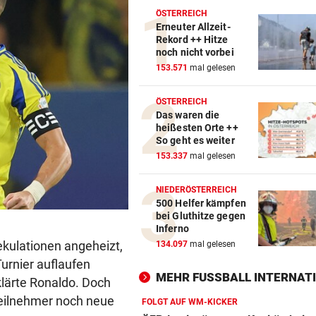
ÖSTERREICH
Erneuter Allzeit-
Rekord ++ Hitze
noch nicht vorbei
153.571
mal gelesen
ÖSTERREICH
Das waren die
heißesten Orte ++
So geht es weiter
153.337
mal gelesen
NIEDERÖSTERREICH
500 Helfer kämpfen
bei Gluthitze gegen
Inferno
ekulationen angeheizt,
134.097
mal gelesen
urnier auflaufen
MEHR FUSSBALL INTERNATI
lärte Ronaldo. Doch
Teilnehmer noch neue
FOLGT AUF WM-KICKER