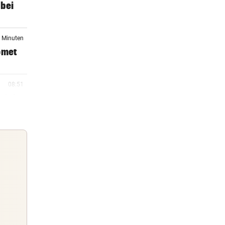
 bei
7 Minuten
omet
08:51
ojekt
08:28
früh
08:17
Guten Morgen
Morgens topinformiert über die
Nachrichten des Tages
08:15