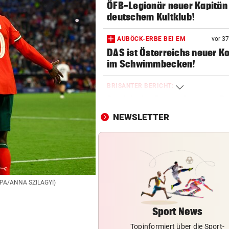
ÖFB-Legionär neuer Kapitän
deutschem Kultklub!
AUBÖCK-ERBE BEI EM
vor 3
DAS ist Österreichs neuer K
im Schwimmbecken!
BRISANTER BERICHT:
Auch beim Super-League-Pr
war Infantino dabei
NEWSLETTER
RÜCKSCHLAG BEI MASTERS
Überraschung! Zverev muss 
die Koffer packen
POKER SPITZT SICH ZU
 EPA/ANNA SZILAGYI)
Real erhöht Angebot, aber
Vinicius löscht alles
Sport News
Topinformiert über die Sport-
EINST VIZE-WELTMEISTER