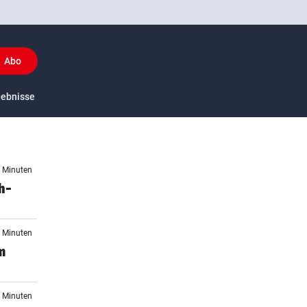
Abo
y
gebnisse
US-Sport
2 Minuten
h-
8 Minuten
m
7 Minuten