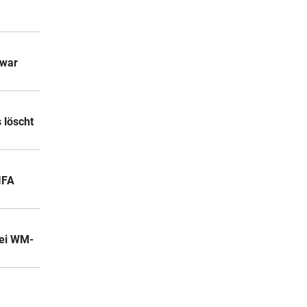
 war
 löscht
IFA
bei WM-