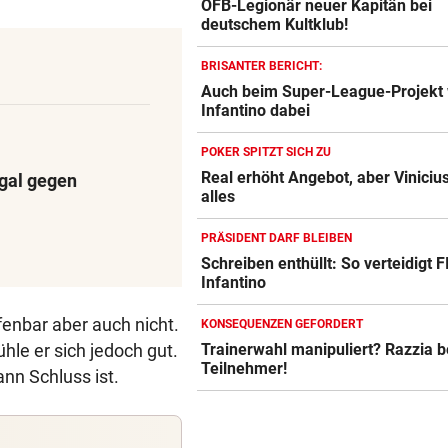
ÖFB-Legionär neuer Kapitän bei
deutschem Kultklub!
BRISANTER BERICHT:
Auch beim Super-League-Projekt
Infantino dabei
POKER SPITZT SICH ZU
Real erhöht Angebot, aber Vinicius
ugal gegen
alles
PRÄSIDENT DARF BLEIBEN
Schreiben enthüllt: So verteidigt F
Infantino
fenbar aber auch nicht.
KONSEQUENZEN GEFORDERT
hle er sich jedoch gut.
Trainerwahl manipuliert? Razzia 
Teilnehmer!
ann Schluss ist.