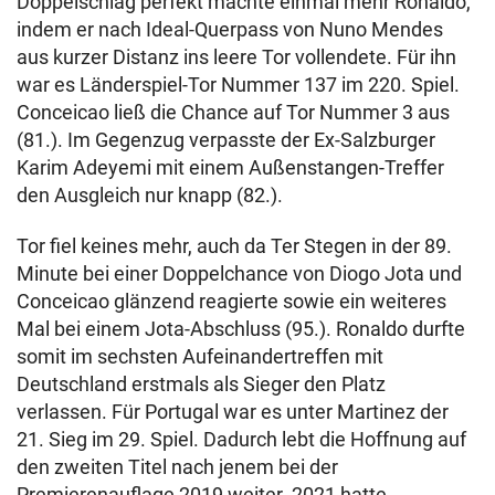
Doppelschlag perfekt machte einmal mehr Ronaldo,
indem er nach Ideal-Querpass von Nuno Mendes
aus kurzer Distanz ins leere Tor vollendete. Für ihn
war es Länderspiel-Tor Nummer 137 im 220. Spiel.
Conceicao ließ die Chance auf Tor Nummer 3 aus
(81.). Im Gegenzug verpasste der Ex-Salzburger
Karim Adeyemi mit einem Außenstangen-Treffer
den Ausgleich nur knapp (82.).
Tor fiel keines mehr, auch da Ter Stegen in der 89.
Minute bei einer Doppelchance von Diogo Jota und
Conceicao glänzend reagierte sowie ein weiteres
Mal bei einem Jota-Abschluss (95.). Ronaldo durfte
somit im sechsten Aufeinandertreffen mit
Deutschland erstmals als Sieger den Platz
verlassen. Für Portugal war es unter Martinez der
21. Sieg im 29. Spiel. Dadurch lebt die Hoffnung auf
den zweiten Titel nach jenem bei der
Premierenauflage 2019 weiter. 2021 hatte