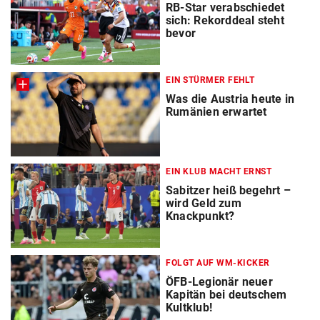
RB-Star verabschiedet
sich: Rekorddeal steht
bevor
EIN STÜRMER FEHLT
Was die Austria heute in
Rumänien erwartet
EIN KLUB MACHT ERNST
Sabitzer heiß begehrt –
wird Geld zum
Knackpunkt?
FOLGT AUF WM-KICKER
ÖFB-Legionär neuer
Kapitän bei deutschem
Kultklub!