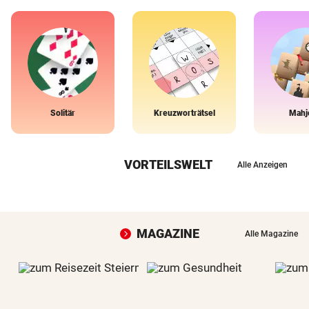
Solitär
Kreuzworträtsel
Mahj
VORTEILSWELT
Alle Anzeigen
MAGAZINE
Alle Magazine