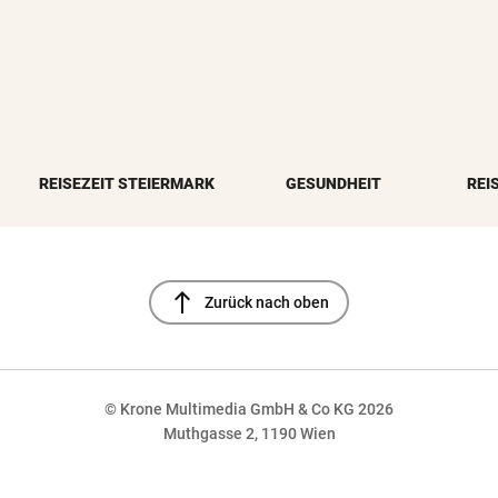
REISEZEIT STEIERMARK
GESUNDHEIT
REI
north
Zurück nach oben
© Krone Multimedia GmbH & Co KG 2026
Muthgasse 2, 1190 Wien