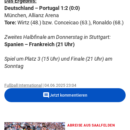
Das Ergebnis:
Deutschland – Portugal 1:2 (0:0)
München, Allianz Arena
Tore:
Wirtz (48.) bzw. Conceicao (63.), Ronaldo (68.)
Zweites Halbfinale am Donnerstag in Stuttgart:
Spanien – Frankreich (21 Uhr)
Spiel um Platz 3 (15 Uhr) und Finale (21 Uhr) am
Sonntag
Fußball International
04.06.2025 23:04
comment
Jetzt kommentieren
ABREISE AUS SAALFELDEN