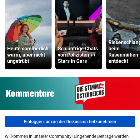
Riesenschlan
Heute sommerlich
Schlüpfrige Chats
beim
warm, aber nicht
von Polizisten ++
Rasenmähen
ungetrübt
Stars in Gars
entdeckt
Einloggen, um an der Diskussion teilzunehmen
Willkommen in unserer Community! Eingehende Beiträge werden