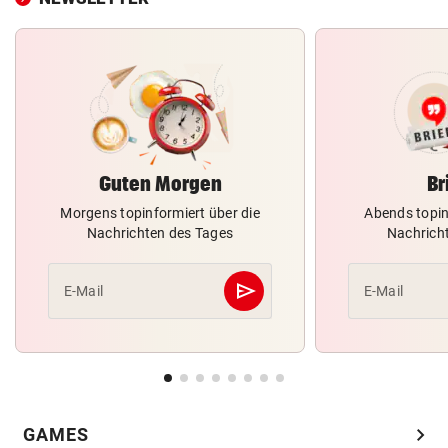
Guten Morgen
Br
Morgens topinformiert über die
Abends topin
Nachrichten des Tages
Nachrich
send
E-Mail
E-Mail
Abschicken
chevron_right
GAMES