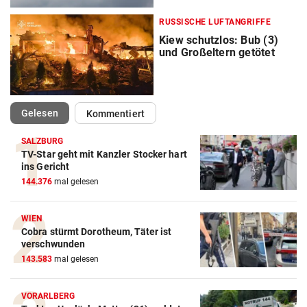
RUSSISCHE LUFTANGRIFFE
Kiew schutzlos: Bub (3)
und Großeltern getötet
(ausgewählt)
Gelesen
Kommentiert
SALZBURG
TV-Star geht mit Kanzler Stocker hart
ins Gericht
144.376
mal gelesen
WIEN
Cobra stürmt Dorotheum, Täter ist
verschwunden
143.583
mal gelesen
VORARLBERG