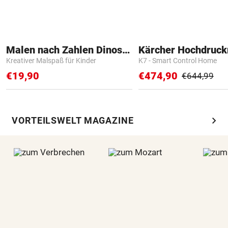
Malen nach Zahlen Dinosaurier
Kärcher Hochdruck
Kreativer Malspaß für Kinder
K7 - Smart Control Home
€19,90
€474,90
€644,99
chevron_right
VORTEILSWELT MAGAZINE