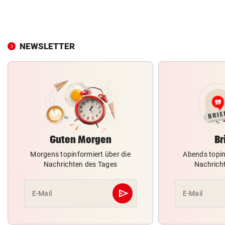
NEWSLETTER
Guten Morgen
Br
Morgens topinformiert über die
Abends topin
Nachrichten des Tages
Nachrich
send
E-Mail
E-Mail
Abschicken