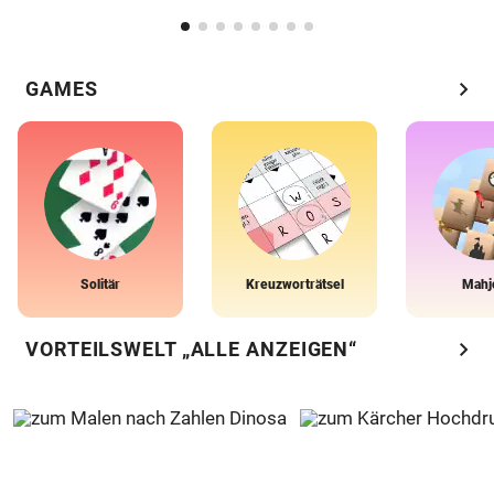
chevron_right
GAMES
Solitär
Kreuzworträtsel
Mahj
chevron_right
VORTEILSWELT „ALLE ANZEIGEN“