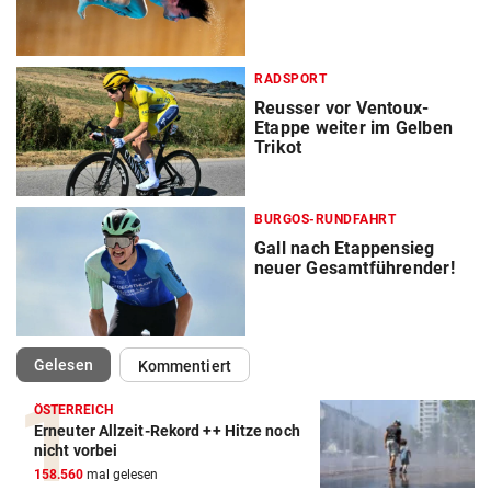
RADSPORT
Reusser vor Ventoux-
Etappe weiter im Gelben
Trikot
BURGOS-RUNDFAHRT
Gall nach Etappensieg
neuer Gesamtführender!
(ausgewählt)
Gelesen
Kommentiert
ÖSTERREICH
Erneuter Allzeit-Rekord ++ Hitze noch
Action-Cam Vergleich
nicht vorbei
158.560
mal gelesen
ZUM VERGLEICH