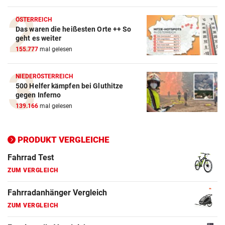
Crosstrainer Vergleich
ÖSTERREICH
Das waren die heißesten Orte ++ So
ZUM VERGLEICH
geht es weiter
155.777
mal gelesen
E-Bike Vergleich
ZUM VERGLEICH
NIEDERÖSTERREICH
500 Helfer kämpfen bei Gluthitze
Elektro-Scooter Vergleich
gegen Inferno
ZUM VERGLEICH
139.166
mal gelesen
Ergometer Vergleich
ZUM VERGLEICH
PRODUKT VERGLEICHE
Fahrrad Test
ZUM VERGLEICH
Fahrradanhänger Vergleich
ZUM VERGLEICH