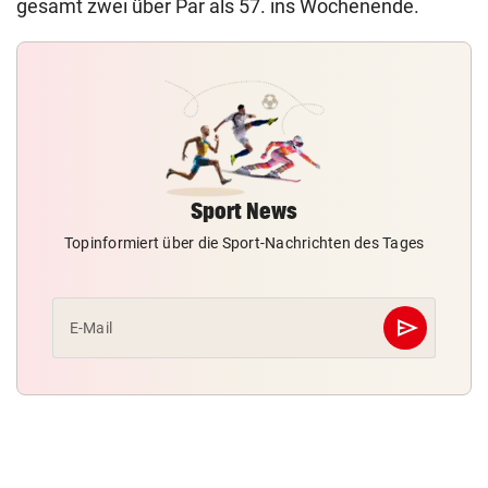
gesamt zwei über Par als 57. ins Wochenende.
Sport News
Topinformiert über die Sport-Nachrichten des Tages
send
E-Mail
Abschicken