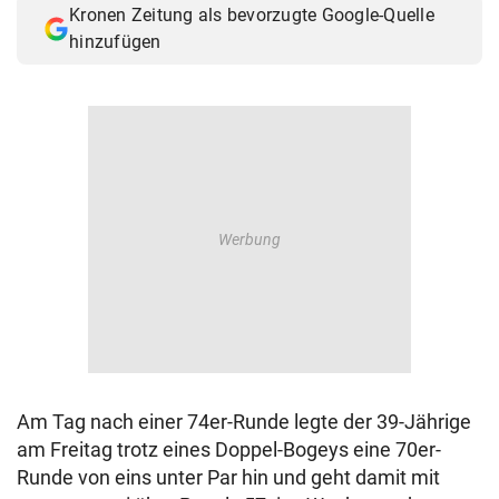
Kronen Zeitung als bevorzugte Google-Quelle
© Krone Multimedia GmbH & Co KG 2026
hinzufügen
Muthgasse 2, 1190 Wien
Am Tag nach einer 74er-Runde legte der 39-Jährige
am Freitag trotz eines Doppel-Bogeys eine 70er-
Runde von eins unter Par hin und geht damit mit