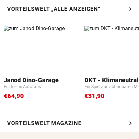
chevron_right
VORTEILSWELT „ALLE ANZEIGEN“
Janod Dino-Garage
Für kleine Autofans
Ein Spiel aus abbaubaren Ma
€64,90
€31,90
chevron_right
VORTEILSWELT MAGAZINE