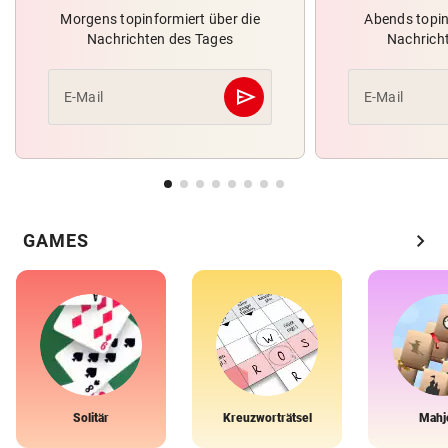
Morgens topinformiert über die
Abends topin
Nachrichten des Tages
Nachrich
send
E-Mail
E-Mail
Abschicken
chevron_right
GAMES
Solitär
Kreuzworträtsel
Mahj