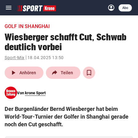
menu
account_circle
Navigation
Anmelden
Abo
close
Schließen
ein-/ausklappen
GOLF IN SHANGHAI
Abonnieren
Wiesberger schafft Cut, Schwab
deutlich vorbei
account_circle
arrow_right
Anmelden
Sport-Mix
18.04.2025 13:50
pin_drop
arrow_right
Bundesland auswäh
Wien
play_arrow
Anhören
Teilen
bookmark
Merkliste
Von
krone Sport
Suchbegriff
search
Der Burgenländer Bernd Wiesberger hat beim
eingeben
World-Tour-Turnier der Golfer in Shanghai gerade
noch den Cut geschafft.