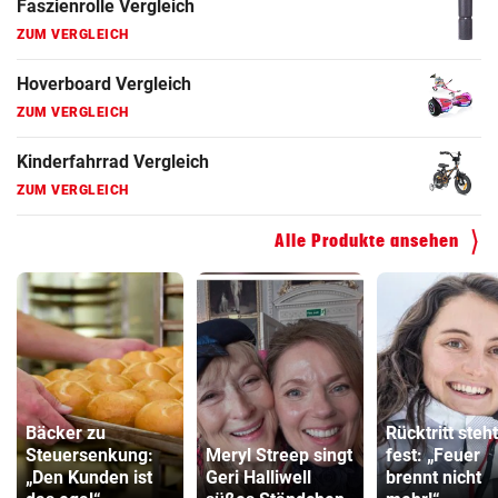
Faszienrolle Vergleich
ZUM VERGLEICH
Hoverboard Vergleich
ZUM VERGLEICH
Kinderfahrrad Vergleich
ZUM VERGLEICH
Alle Produkte ansehen
Bäcker zu
Rücktritt steht
Steuersenkung:
Meryl Streep singt
fest: „Feuer
„Den Kunden ist
Geri Halliwell
brennt nicht