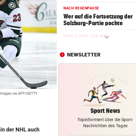
NACH REGENPAUSE
Wer auf die Fortsetzung der
Salzburg-Partie pochte
RIVALE GEHT LEER AUS
Hammer-Wechsel bestätigt: 
will zu Barcelona!“
NEWSLETTER
DER SCHNEE GEHT AUS
Hitzewelle: Nächstes
Sommerskigebiet schließt
GAK-TRAINER BRENNT:
 Images via AFP/GETTY
„Wir wollen unsere Heimseri
ausbauen, egal wie!“
Sport News
Topinformiert über die Sport-
NACH HARTEM KAMPF
Nachrichten des Tages
Erstmals seit April: Schwärzl
 in der NHL auch
Viertelfinale