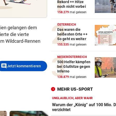
Rekord ++ Hitze
noch nicht vorbei
158.279
mal gelesen
ÖSTERREICH
rtien gelangen dem
Das waren die
erte die vierte
heißesten Orte ++
So geht es weiter
g im Wildcard-Rennen
155.535
mal gelesen
NIEDERÖSTERREICH
500 Helfer kämpfen
comment
Jetzt kommentieren
bei Gluthitze gegen
Inferno
138.879
mal gelesen
MEHR US-SPORT
UNGLAUBLICH, ABER WAHR
Warum der „König“ auf 100 Mio. D
verzichtet