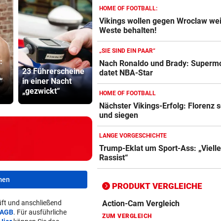
HOME OF FOOTBALL:
Vikings wollen gegen Wroclaw we
Weste behalten!
Action-Cam Vergleich
ZUM VERGLEICH
„SIE SIND EIN PAAR“
:
Nach Ronaldo und Brady: Superm
Crosstrainer Vergleich
23 Führerscheine
Erstmals seit
Kampfsport
datet NBA-Star
ZUM VERGLEICH
“
in einer Nacht
April: Schwärzler
lockt jung
„gezwickt“
im Viertelfinale
in tödliche 
HOME OF FOOTBALL
E-Bike Vergleich
Nächster Vikings-Erfolg: Florenz 
ZUM VERGLEICH
und siegen
Elektro-Scooter Vergleich
LANGE VORGESCHICHTE
Trump-Eklat um Sport-Ass: „Vielle
ZUM VERGLEICH
Rassist“
Ergometer Vergleich
men
ZUM VERGLEICH
PRODUKT VERGLEICHE
ft und anschließend
Fahrrad Test
AGB
. Für ausführliche
ZUM VERGLEICH