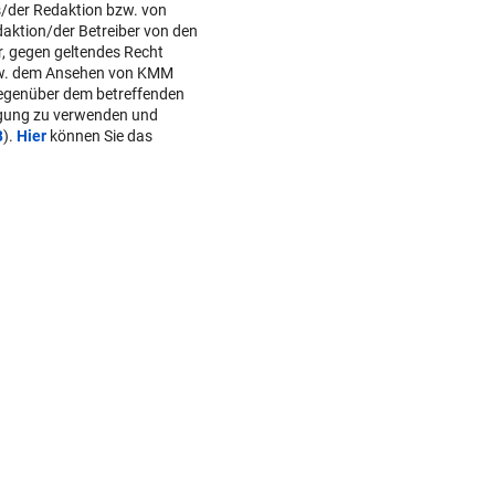
s/der Redaktion bzw. von
daktion/der Betreiber von den
r, gegen geltendes Recht
w. dem Ansehen von KMM
gegenüber dem betreffenden
lgung zu verwenden und
B
).
Hier
können Sie das