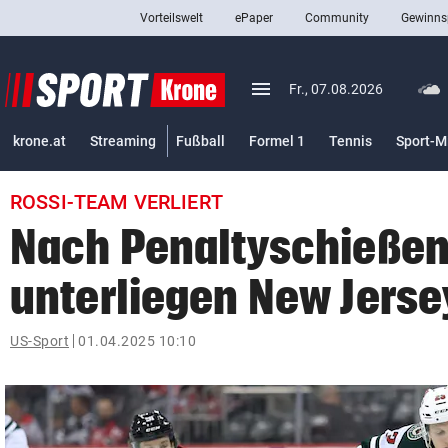
Vorteilswelt
ePaper
Community
Gewinns
close
Schließen
menu
Menü aufklappen
Fr., 07.08.2026
Abonnieren
krone.at
Streaming
Fußball
Formel 1
Tennis
Sport-M
account_circle
arrow_right
Anmelden
ROSSI-TEAM VERLIERT
pin_drop
arrow_right
Bundesland auswäh
Wien
Nach Penaltyschießen
bookmark
Merkliste
unterliegen New Jerse
Suchbegriff
US-Sport
01.04.2025 10:10
search
eingeben