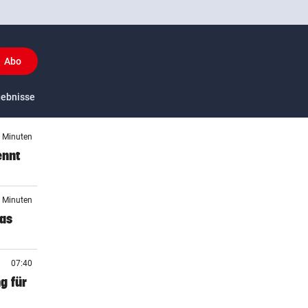
Abo
(ausgewählt)
y
gebnisse
US-Sport
3 Minuten
ennt
9 Minuten
das
07:40
g für