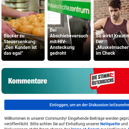
Bei
Bäcker zu
Abschiebeversuch
So wirkt Kreatin
Steuersenkung:
mit HIV-
Der
„Den Kunden ist
Ansteckung
„Muskelmacher
das egal“
gedroht
im Check
Einloggen, um an der Diskussion teilzuneh
Willkommen in unserer Community! Eingehende Beiträge werden geprü
veröffentlicht. Bitte achten Sie auf Einhaltung unserer
Netiquette
und