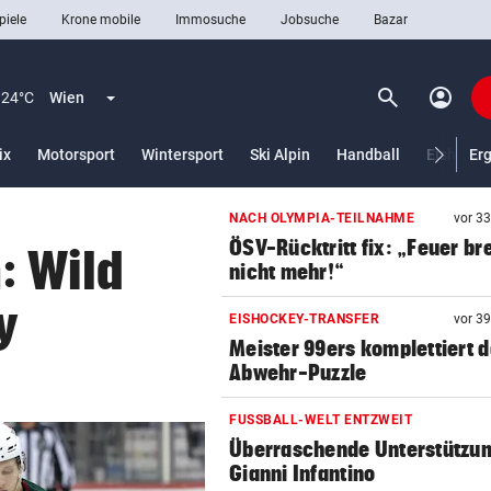
piele
Krone mobile
Immosuche
Jobsuche
Bazar
search
account_circle
Menü aufklappen
Suchen
24°C
Wien
ix
Motorsport
Wintersport
Ski Alpin
Handball
Eishocke
Er
NACH OLYMPIA-TEILNAHME
vor 3
len
ÖSV-Rücktritt fix: „Feuer br
: Wild
nicht mehr!“
y
EISHOCKEY-TRANSFER
vor 3
Meister 99ers komplettiert 
Abwehr-Puzzle
FUSSBALL-WELT ENTZWEIT
Überraschende Unterstützun
Gianni Infantino