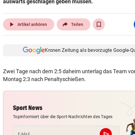
auswärts geschlagen geben müssen.
play_arrow
Artikel anhören
Teilen
Kronen Zeitung als bevorzugte Google-Q
Zwei Tage nach dem 2:5 daheim unterlag das Team vo
Montag 2:3 nach Penaltyschießen.
Sport News
Topinformiert über die Sport-Nachrichten des Tages
send
E-Mail