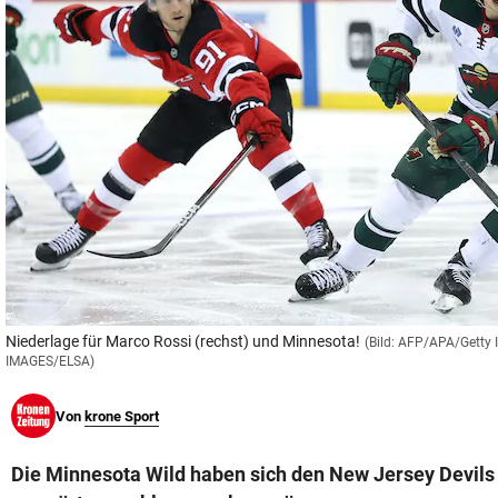
© Krone Multimedia GmbH & Co KG 2026
Muthgasse 2, 1190 Wien
Niederlage für Marco Rossi (rechst) und Minnesota!
(Bild: AFP/APA/Getty
IMAGES/ELSA)
Von
krone Sport
Die Minnesota Wild haben sich den New Jersey Devils