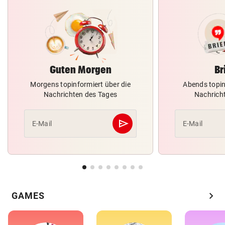
Guten Morgen
Br
Morgens topinformiert über die
Abends topin
Nachrichten des Tages
Nachrich
send
E-Mail
E-Mail
Abschicken
chevron_right
GAMES