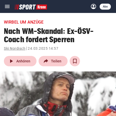
menu
account_circle
Navigation
Anmelden
Abo
close
Schließen
ein-/ausklappen
WIRBEL UM ANZÜGE
Abonnieren
Nach WM-Skandal: Ex-ÖSV-
Coach fordert Sperren
account_circle
arrow_right
Anmelden
Ski Nordisch
24.03.2025 14:57
pin_drop
arrow_right
Bundesland auswäh
Wien
play_arrow
Anhören
Teilen
bookmark
Merkliste
Suchbegriff
search
eingeben