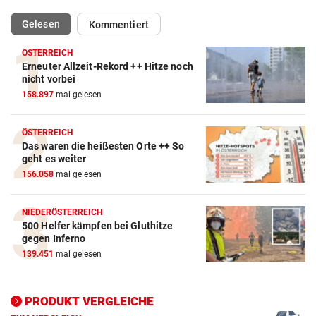
(ausgewählt)
Gelesen
Kommentiert
ÖSTERREICH
Erneuter Allzeit-Rekord ++ Hitze noch
Action-Cam Vergleich
nicht vorbei
158.897
mal gelesen
ZUM VERGLEICH
Crosstrainer Vergleich
ÖSTERREICH
Das waren die heißesten Orte ++ So
ZUM VERGLEICH
geht es weiter
156.058
mal gelesen
E-Bike Vergleich
ZUM VERGLEICH
NIEDERÖSTERREICH
500 Helfer kämpfen bei Gluthitze
Elektro-Scooter Vergleich
gegen Inferno
ZUM VERGLEICH
139.451
mal gelesen
Ergometer Vergleich
ZUM VERGLEICH
PRODUKT VERGLEICHE