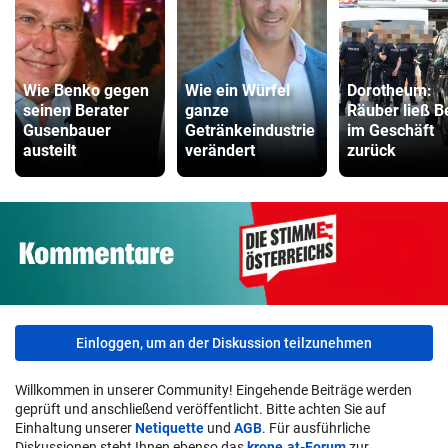
Wie Benko gegen
Wie ein Würfel
Dorotheum:
seinen Berater
ganze
Räuber ließ B
Gusenbauer
Getränkeindustrie
im Geschäft
austeilt
verändert
zurück
Einloggen, um an der Diskussion teilzunehmen
Willkommen in unserer Community! Eingehende Beiträge werden
geprüft und anschließend veröffentlicht. Bitte achten Sie auf
Einhaltung unserer
Netiquette
und
AGB
. Für ausführliche
Diskussionen steht Ihnen ebenso das
krone.at-Forum
zur