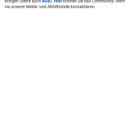
User-Beiträge geben nicht notwendigerweise die Meinung des
Betreibers/der Redaktion bzw. von Krone Multimedia (KMM) wieder.
In diesem Sinne distanziert sich die Redaktion/der Betreiber von den
Inhalten in diesem Diskussionsforum. KMM behält sich
insbesondere vor, gegen geltendes Recht verstoßende, den guten
Sitten oder der
Netiquette
widersprechende bzw. dem Ansehen von
KMM zuwiderlaufende Beiträge zu löschen, diesbezüglichen
Schadenersatz gegenüber dem betreffenden User geltend zu
machen, die Nutzer-Daten zu Zwecken der Rechtsverfolgung zu
verwenden und strafrechtlich relevante Beiträge zur Anzeige zu
bringen (siehe auch
AGB
).
Hier
können Sie das Community-Team
via unserer Melde- und Abhilfestelle kontaktieren.