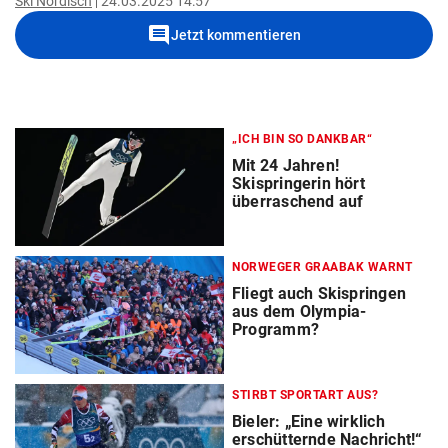
Ski Nordisch
24.03.2025 14:57
comment
Jetzt kommentieren
„ICH BIN SO DANKBAR“
Mit 24 Jahren!
Skispringerin hört
überraschend auf
NORWEGER GRAABAK WARNT
Fliegt auch Skispringen
aus dem Olympia-
Programm?
STIRBT SPORTART AUS?
Bieler: „Eine wirklich
erschütternde Nachricht!“