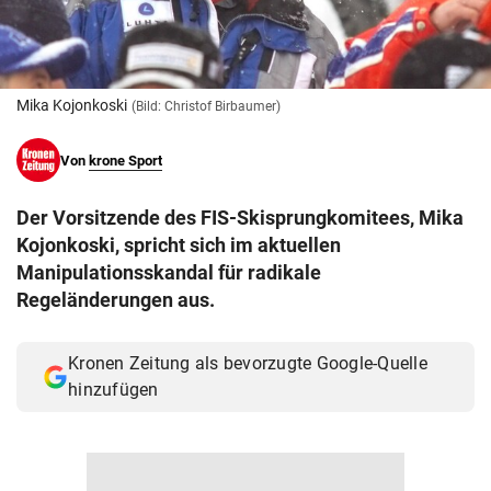
© Krone Multimedia GmbH & Co KG 2026
Muthgasse 2, 1190 Wien
Mika Kojonkoski
(Bild: Christof Birbaumer)
Von
krone Sport
Der Vorsitzende des FIS-Skisprungkomitees, Mika
Kojonkoski, spricht sich im aktuellen
Manipulationsskandal für radikale
Regeländerungen aus.
Kronen Zeitung als bevorzugte Google-Quelle
hinzufügen