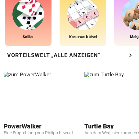
Solitär
Kreuzworträtsel
Mahj
chevron_right
VORTEILSWELT „ALLE ANZEIGEN“
PowerWalker
Turtle Bay
Eine Empfehlung von Philipp bewegt
Aus dem Weg, hier kommen w