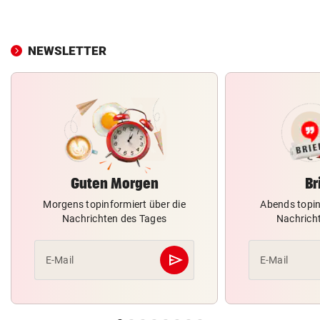
NEWSLETTER
Guten Morgen
Br
Morgens topinformiert über die
Abends topin
Nachrichten des Tages
Nachrich
send
E-Mail
E-Mail
Abschicken