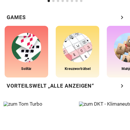
chevron_right
GAMES
Solitär
Kreuzworträtsel
Mahj
chevron_right
VORTEILSWELT „ALLE ANZEIGEN“