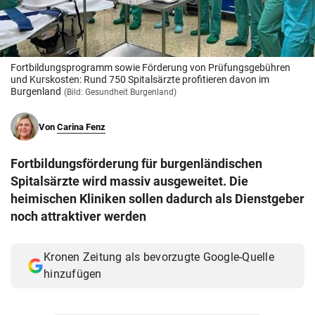
© Krone Multimedia GmbH & Co KG 2026
Muthgasse 2, 1190 Wien
Fortbildungsprogramm sowie Förderung von Prüfungsgebühren
und Kurskosten: Rund 750 Spitalsärzte profitieren davon im
Burgenland
(Bild: Gesundheit Burgenland)
Von
Carina Fenz
Fortbildungsförderung für burgenländischen
Spitalsärzte wird massiv ausgeweitet. Die
heimischen Kliniken sollen dadurch als Dienstgeber
noch attraktiver werden
Kronen Zeitung als bevorzugte Google-Quelle
hinzufügen