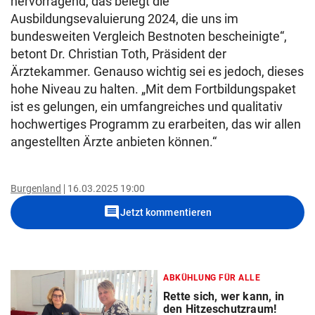
hervorragend, das belegt die
Ausbildungsevaluierung 2024, die uns im
bundesweiten Vergleich Bestnoten bescheinigte“,
betont Dr. Christian Toth, Präsident der
Ärztekammer. Genauso wichtig sei es jedoch, dieses
hohe Niveau zu halten. „Mit dem Fortbildungspaket
ist es gelungen, ein umfangreiches und qualitativ
hochwertiges Programm zu erarbeiten, das wir allen
angestellten Ärzte anbieten können.“
Burgenland
16.03.2025 19:00
comment
Jetzt kommentieren
ABKÜHLUNG FÜR ALLE
Rette sich, wer kann, in
den Hitzeschutzraum!