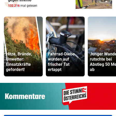
gegen Inferno
132.216
mal gelesen
Hitze, Brände,
Fahrrad-Diebe
Junger Wande
Unwetter:
wurden auf
rutschte bei
Einsatzkräfte
frischer Tat
Abstieg 50 Me
gefordert!
ertappt
ab