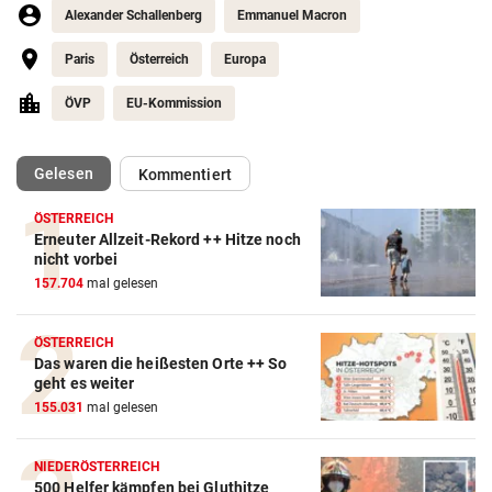
Alexander Schallenberg
Emmanuel Macron
Paris
Österreich
Europa
ÖVP
EU-Kommission
(ausgewählt)
Gelesen
Kommentiert
ÖSTERREICH
Erneuter Allzeit-Rekord ++ Hitze noch
nicht vorbei
157.704
mal gelesen
ÖSTERREICH
Das waren die heißesten Orte ++ So
geht es weiter
155.031
mal gelesen
NIEDERÖSTERREICH
500 Helfer kämpfen bei Gluthitze