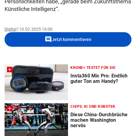
Persönlichkeiten habe, „gerade beim Zukunftsthema
Künstliche Intelligenz“.
Digital
10.02.2025 16:00
comment
Jetzt kommentieren
KRONE+ TESTET FÜR SIE
Insta360 Mic Pro: Endlich
guter Ton am Handy?
CHIPS, KI UND ROBOTER
Diese China-Durchbrüche
machen Washington
nervös