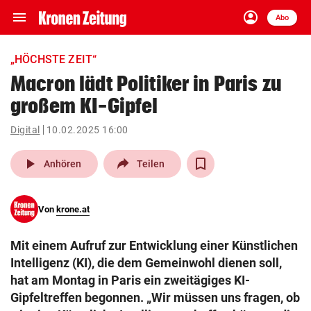
menu
account_circle
Navigation
Anmelden
Abo
close
Schließen
ein-/ausklappen
„HÖCHSTE ZEIT“
Abonnieren
Macron lädt Politiker in Paris zu
großem KI-Gipfel
account_circle
arrow_right
Anmelden
Digital
10.02.2025 16:00
pin_drop
arrow_right
Bundesland auswäh
Wien
play_arrow
Anhören
Teilen
bookmark
Merkliste
Von
krone.at
Suchbegriff
search
Mit einem Aufruf zur Entwicklung einer Künstlichen
eingeben
Intelligenz (KI), die dem Gemeinwohl dienen soll,
hat am Montag in Paris ein zweitägiges KI-
Gipfeltreffen begonnen. „Wir müssen uns fragen, ob