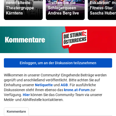
nennt älteste
Treffen Sie die
Eskalation“ mi
Theatergruppe
Schlagerqueen
Fitness-Star
Kärntens
Andrea Berg live
Sascha Huber
Einloggen, um an der Diskussion teilzunehmen
Willkommen in unserer Community! Eingehende Beiträge werden
geprüft und anschließend veröffentlicht. Bitte achten Sie auf
Einhaltung unserer
Netiquette
und
AGB
. Für ausführliche
Diskussionen steht Ihnen ebenso das
krone.at-Forum
zur
Verfügung.
Hier
können Sie das Community-Team via unserer
Melde- und Abhilfestelle kontaktieren.