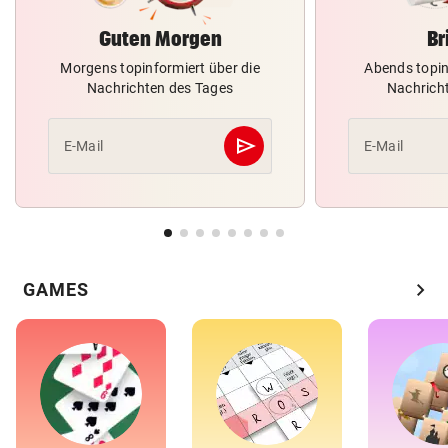
Guten Morgen
Br
Morgens topinformiert über die
Abends topin
Nachrichten des Tages
Nachrich
send
E-Mail
E-Mail
Abschicken
chevron_right
GAMES