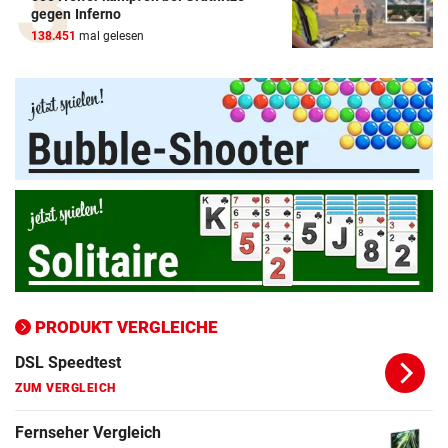
Amazon-Kindle Vergleich
gegen Inferno
138.451
mal gelesen
ZUM VERGLEICH
Apple-iPad Vergleich
ZUM VERGLEICH
Apple-iPhone Vergleich
ZUM VERGLEICH
Apple Macbook Vergleich
ZUM VERGLEICH
Bluetooth Lautsprecher Vergleich
ZUM VERGLEICH
PRODUKT VERGLEICHE
DSL Speedtest
ZUM VERGLEICH
Fernseher Vergleich