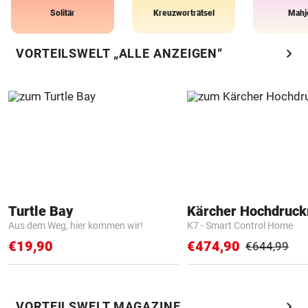
Solitär
Kreuzworträtsel
Mahj
chevron_right
VORTEILSWELT „ALLE ANZEIGEN“
Turtle Bay
Kärcher Hochdruck
Aus dem Weg, hier kommen wir!
K7 - Smart Control Home
€19,90
€474,90
€644,99
chevron_right
VORTEILSWELT MAGAZINE