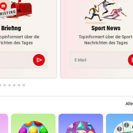
Briefing
Sport News
opinformiert über die
Topinformiert über die Sport
ichten des Tages
Nachrichten des Tages
send
s
E-Mail
Abschicken
Alle