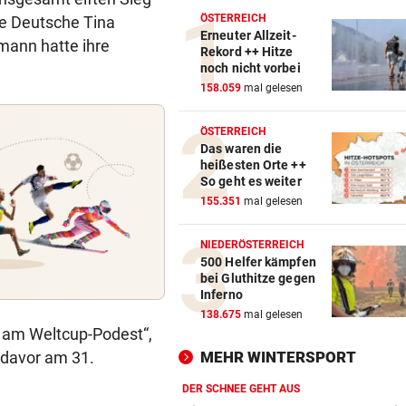
ÖSTERREICH
ie Deutsche Tina
Erneuter Allzeit-
mann hatte ihre
Rekord ++ Hitze
noch nicht vorbei
158.059
mal gelesen
ÖSTERREICH
Das waren die
heißesten Orte ++
So geht es weiter
155.351
mal gelesen
NIEDERÖSTERREICH
500 Helfer kämpfen
bei Gluthitze gegen
Inferno
138.675
mal gelesen
in am Weltcup-Podest“,
 davor am 31.
MEHR WINTERSPORT
DER SCHNEE GEHT AUS