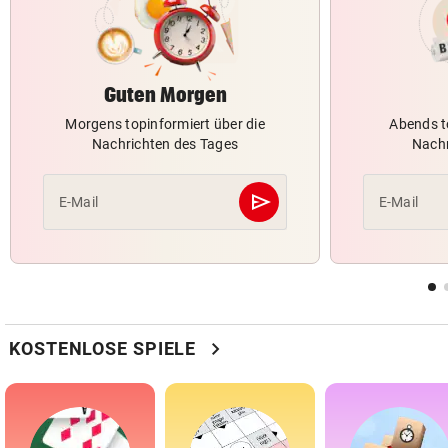
Guten Morgen
Morgens topinformiert über die
Abends t
Nachrichten des Tages
Nachr
send
E-Mail
E-Mail
Abschicken
chevron_right
KOSTENLOSE SPIELE