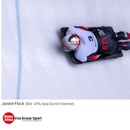
© Krone Multimedia GmbH & Co KG 2026
Muthgasse 2, 1190 Wien
Janine Flock
(Bild: APA/dpa/David Inderlied)
Von
krone Sport