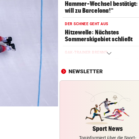
Hammer-Wechsel bestätigt: 
will zu Barcelona!“
DER SCHNEE GEHT AUS
Hitzewelle: Nächstes
Sommerskigebiet schließt
GAK-TRAINER BRENNT:
„Wir wollen unsere Heimseri
ausbauen, egal wie!“
NEWSLETTER
NACH HARTEM KAMPF
Erstmals seit April: Schwärzl
Viertelfinale
VEREHRUNG STATT KRITIK
Großer Verband stärkt weite
FIFA-Boss Infantino
Sport News
Topinformiert über die Sport-
AB NACH ITALIEN!