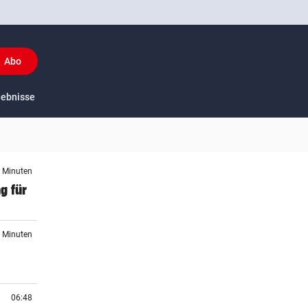
Abo
y
gebnisse
US-Sport
5 Minuten
g für
5 Minuten
06:48