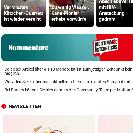
Abschiebevers
Vermisstes
Zu wenig Wasser:
mit HIV-
Kätzchen-Quartett
Kanu-Pionier
Ansteckung
ist wieder vereint
erhebt Vorwürfe
gedroht
Da dieser Artikel älter als 18 Monate ist, ist zum jetzigen Zeitpunkt k
möglich.
Wir laden Sie ein, bei einer aktuelleren themenrelevanten Story mitzudi
Bei Fragen können Sie sich gern an das Community-Team per Mail an
NEWSLETTER