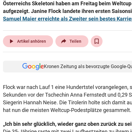
Österreichs Skeletoni haben am Freitag beim Weltcup
aufgezeigt. Janine Flock landete ihren ersten Saisons
Samuel Maier erreichte als Zweiter sein bestes Karrie
play_arrow
Artikel anhören
Teilen
Kronen Zeitung als bevorzugte Google-Q
Flock war nach Lauf 1 eine Hundertstel vorangelegen, si
Sekunden vor der Tschechin Anna Fernstedt und 0,29 
Siegerin Hannah Neise. Die Tirolerin holte sich damit a
hat nun die meisten Weltcup-Podestplätze gesammelt.
„Ich bin sehr glücklich, wieder ganz oben zurück zu sei
Die 35-Jährige raste mit zwei Laufbestzeiten zu ihrem 