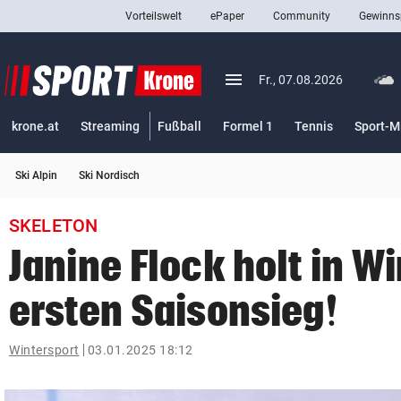
Vorteilswelt
ePaper
Community
Gewinns
close
Schließen
menu
Menü aufklappen
Fr., 07.08.2026
Abonnieren
krone.at
Streaming
Fußball
Formel 1
Tennis
Sport-M
account_circle
arrow_right
Anmelden
Ski Alpin
Ski Nordisch
pin_drop
arrow_right
Bundesland auswäh
Wien
SKELETON
bookmark
Merkliste
Janine Flock holt in W
ersten Saisonsieg!
Suchbegriff
search
eingeben
Wintersport
03.01.2025 18:12