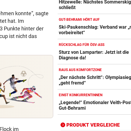
Hitzewelle: Nächstes Sommerskig
schließt
nehmen konnte“, sagte
GUT-BEHRAMI HÖRT AUF
tet hat. Im
Ski-Paukenschlag: Verband war „n
3 Punkte hinter der
vorbeireitet“
Action-Cam Vergleich
up ist nicht das
ZUM VERGLEICH
RÜCKSCHLAG FÜR ÖSV-ASS
Sturz von Lamparter: Jetzt ist die
Crosstrainer Vergleich
Diagnose da!
ZUM VERGLEICH
RAUS AUS KOMFORTZONE
E-Bike Vergleich
„Der nächste Schritt“: Olympiasie
ZUM VERGLEICH
„geht fremd“
Elektro-Scooter Vergleich
EINST KONKURRENTINNEN
„Legende!“ Emotionaler Veith-Post
ZUM VERGLEICH
Gut-Behrami
Ergometer Vergleich
ZUM VERGLEICH
PRODUKT VERGLEICHE
Flock im