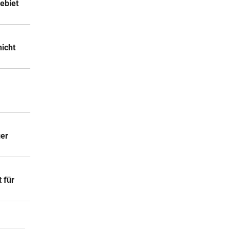
ebiet
icht
ger
 für