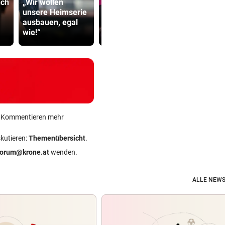
uch
„Wir wollen
unsere Heimserie
DJ Toby Romeo
Kampfsport
ausbauen, egal
kündigt so viel
lockt jung
wie!“
Musik wie nie an
in tödliche 
ein Kommentieren mehr
skutieren:
Themenübersicht
.
forum@krone.at
wenden.
ALLE NEWS