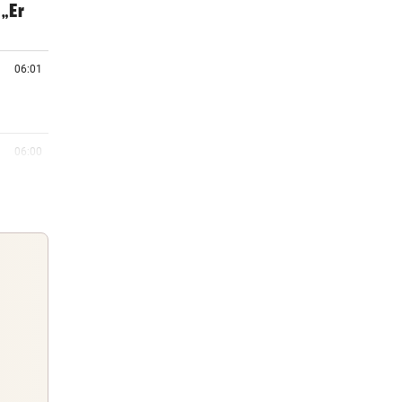
„Er
06:01
06:00
e
05:55
er im
05:38
r
Guten Morgen
Morgens topinformiert über die
05:19