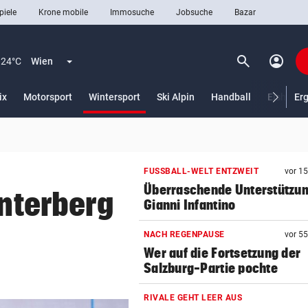
piele
Krone mobile
Immosuche
Jobsuche
Bazar
search
account_circle
Menü aufklappen
Suchen
24°C
Wien
(ausgewählt)
ix
Motorsport
Wintersport
Ski Alpin
Handball
Eishocke
Er
len
FUSSBALL-WELT ENTZWEIT
vor 1
Überraschende Unterstützun
interberg
Gianni Infantino
NACH REGENPAUSE
vor 5
Wer auf die Fortsetzung der
Salzburg-Partie pochte
RIVALE GEHT LEER AUS