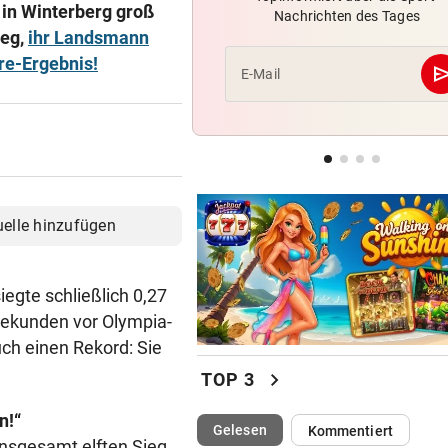
 in Winterberg groß
Nachrichten des Tages
Leihe perfekt: Borussia Dor
ieg,
ihr Landsmann
vermeldet Abgang
re-Ergebnis!
se
E-Mail
LANGER EUROPACUPABEND
Salzburg: Lob von Brasilien-
und große Sorgen
GROSSE AUFREGUNG
Brandgefahr? Hitze löst vor 
uelle hinzufügen
Störfeuer aus
egte schließlich 0,27
Sekunden vor Olympia-
uch einen Rekord: Sie
chevron_right
TOP 3
n!“
(ausgewählt)
Gelesen
Kommentiert
insgesamt elften Sieg