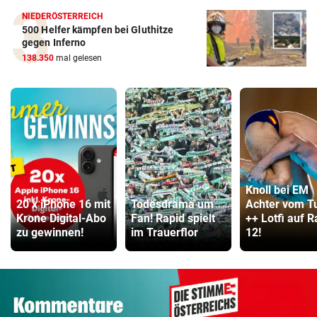
NIEDERÖSTERREICH
500 Helfer kämpfen bei Gluthitze
gegen Inferno
138.350
mal gelesen
Knoll bei EM
20 x iPhone 16 mit
Todesdrama um
Achter vom T
Krone Digital-Abo
Fan! Rapid spielt
++ Lotfi auf 
zu gewinnen!
im Trauerflor
12!