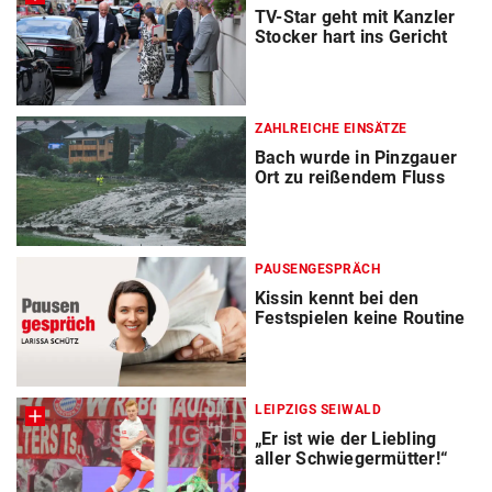
TV-Star geht mit Kanzler
Stocker hart ins Gericht
ZAHLREICHE EINSÄTZE
Bach wurde in Pinzgauer
Ort zu reißendem Fluss
PAUSENGESPRÄCH
Kissin kennt bei den
Festspielen keine Routine
LEIPZIGS SEIWALD
„Er ist wie der Liebling
aller Schwiegermütter!“