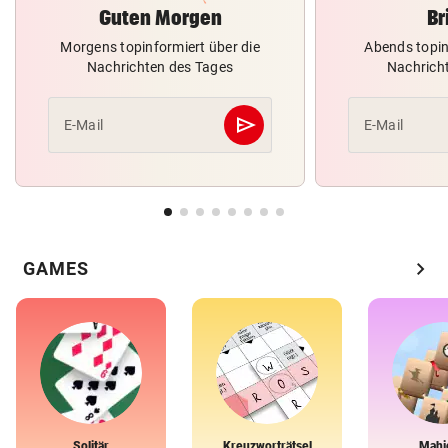
Guten Morgen
Br
Morgens topinformiert über die
Abends topin
Nachrichten des Tages
Nachrich
send
E-Mail
E-Mail
Abschicken
chevron_right
GAMES
Solitär
Kreuzworträtsel
Mahj