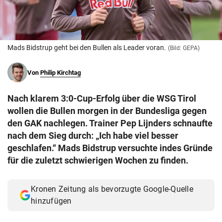
© Krone Multimedia GmbH & Co KG 2026
Muthgasse 2, 1190 Wien
Mads Bidstrup geht bei den Bullen als Leader voran.
(Bild: GEPA)
Von
Philip Kirchtag
Nach klarem 3:0-Cup-Erfolg über die WSG Tirol
wollen die Bullen morgen in der Bundesliga gegen
den GAK nachlegen. Trainer Pep Lijnders schnaufte
nach dem Sieg durch: „Ich habe viel besser
geschlafen.“ Mads Bidstrup versuchte indes Gründe
für die zuletzt schwierigen Wochen zu finden.
Kronen Zeitung als bevorzugte Google-Quelle
hinzufügen