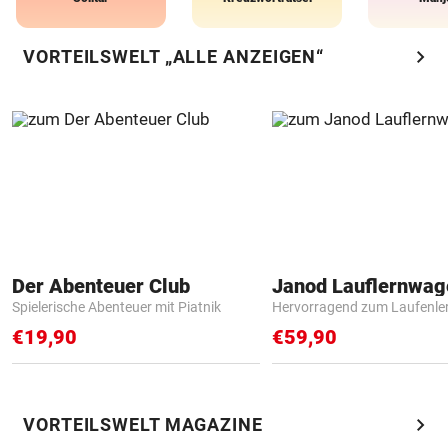
chevron_right
VORTEILSWELT „ALLE ANZEIGEN“
Der Abenteuer Club
Janod Lauflernwa
Spielerische Abenteuer mit Piatnik
Hervorragend zum Laufenle
€19,90
€59,90
chevron_right
VORTEILSWELT MAGAZINE