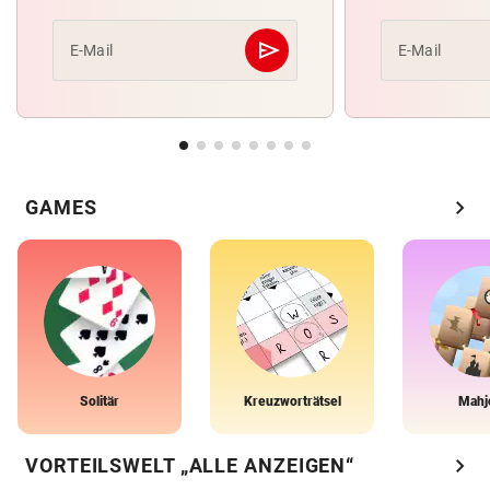
send
E-Mail
E-Mail
Abschicken
chevron_right
GAMES
Solitär
Kreuzworträtsel
Mahj
chevron_right
VORTEILSWELT „ALLE ANZEIGEN“