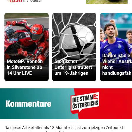
112.243
mal gelesen
Darum ist die
MotoGP: Rennen
Steirischer
Wiener Austri
in Silverstone ab
Unterligist trauert
nicht
14 Uhr LIVE
um 19-Jährigen
handlungsfäh
Da dieser Artikel älter als 18 Monate ist, ist zum jetzigen Zeitpunkt