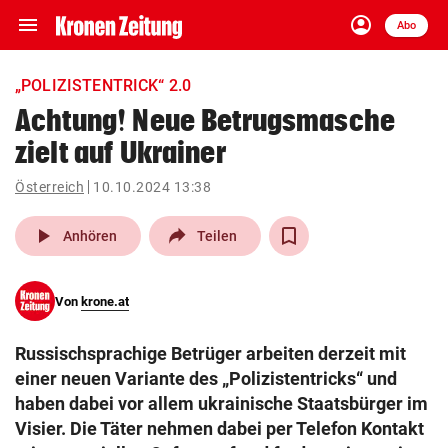
menu
account_circle
Navigation
Anmelden
Abo
close
Schließen
ein-/ausklappen
„POLIZISTENTRICK“ 2.0
Abonnieren
Achtung! Neue Betrugsmasche
zielt auf Ukrainer
account_circle
arrow_right
Anmelden
Österreich
10.10.2024 13:38
pin_drop
arrow_right
Bundesland auswäh
Wien
play_arrow
Anhören
Teilen
bookmark
Merkliste
Von
krone.at
Suchbegriff
search
Russischsprachige Betrüger arbeiten derzeit mit
eingeben
einer neuen Variante des „Polizistentricks“ und
haben dabei vor allem ukrainische Staatsbürger im
Visier. Die Täter nehmen dabei per Telefon Kontakt