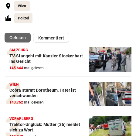
Wien
Polizei
(ausgewählt)
Gelesen
Kommentiert
SALZBURG
TV-Star geht mit Kanzler Stocker hart
ins Gericht
145.644
mal gelesen
WIEN
Cobra stürmt Dorotheum, Täter ist
verschwunden
143.762
mal gelesen
VORARLBERG
Traktor-Unglück: Mutter (36) meldet
sich zu Wort