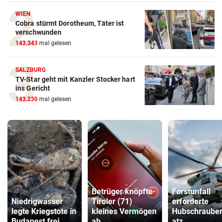
WIEN
Cobra stürmt Dorotheum, Täter ist
verschwunden
143.343
mal gelesen
SALZBURG
TV-Star geht mit Kanzler Stocker hart
ins Gericht
143.230
mal gelesen
Betrüger knöpfte
Forstunfall
Niedrigwasser
Tiroler (71)
erforderte
legte Kriegstote in
kleines Vermögen
Hubschrauber
Budapest frei
ab
atz