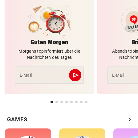
Guten Morgen
Br
Morgens topinformiert über die
Abends topin
Nachrichten des Tages
Nachrich
send
E-Mail
E-Mail
Abschicken
chevron_right
GAMES