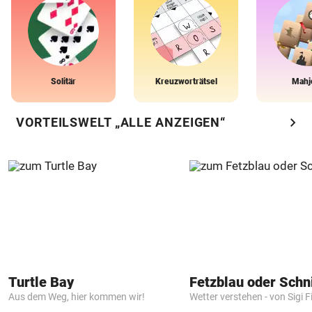
Solitär
Kreuzworträtsel
Mahj
chevron_right
VORTEILSWELT „ALLE ANZEIGEN“
Turtle Bay
Fetzblau oder Schn
Aus dem Weg, hier kommen wir!
Wetter verstehen - von Sigi F