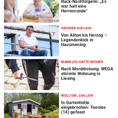
Ruck-Nachfolgerin: „Es
war halt eine
Herrenrunde“
GROSSER AUFLAUF
Von Ailton bis Herzog –
Legendenkick in
Hausmening
MANN (45) HATTE MESSER
Nach Morddrohung: WEGA
stürmte Wohnung in
Liesing
WOLLTEN „CHILLEN“
In Gartenhütte
eingebrochen: Teenies
(14) gefasst