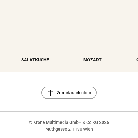
SALATKÜCHE
MOZART
north
Zurück nach oben
© Krone Multimedia GmbH & Co KG 2026
Muthgasse 2, 1190 Wien