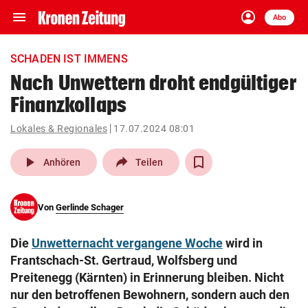
menu
account_circle
Navigation
Anmelden
Abo
close
Schließen
ein-/ausklappen
SCHADEN IST IMMENS
Abonnieren
Nach Unwettern droht endgültiger
Finanzkollaps
account_circle
arrow_right
Anmelden
Lokales & Regionales
17.07.2024 08:01
pin_drop
arrow_right
Bundesland auswäh
Wien
play_arrow
Anhören
Teilen
bookmark
Merkliste
Von
Gerlinde Schager
Suchbegriff
search
Die
Unwetternacht vergangene Woche
wird in
eingeben
Frantschach-St. Gertraud, Wolfsberg und
Preitenegg (Kärnten) in Erinnerung bleiben. Nicht
nur den betroffenen Bewohnern, sondern auch den