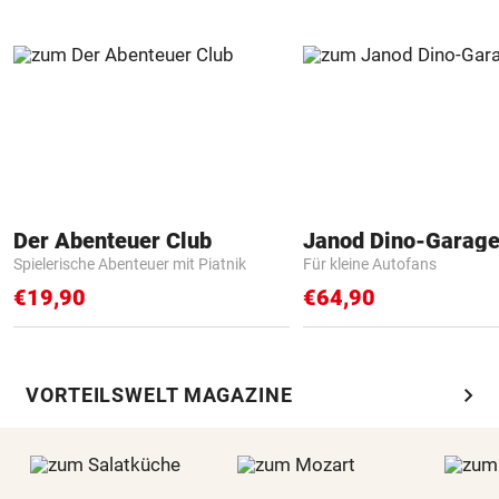
Der Abenteuer Club
Janod Dino-Garag
Spielerische Abenteuer mit Piatnik
Für kleine Autofans
€19,90
€64,90
chevron_right
VORTEILSWELT MAGAZINE