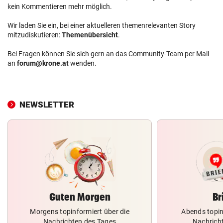
kein Kommentieren mehr möglich.
Wir laden Sie ein, bei einer aktuelleren themenrelevanten Story
mitzudiskutieren:
Themenübersicht
.
Bei Fragen können Sie sich gern an das Community-Team per Mail
an
forum@krone.at
wenden.
NEWSLETTER
Guten Morgen
Br
Morgens topinformiert über die
Abends topin
Nachrichten des Tages
Nachrich