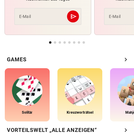
send
E-Mail
E-Mail
Abschicken
chevron_right
GAMES
Solitär
Kreuzworträtsel
Mahj
chevron_right
VORTEILSWELT „ALLE ANZEIGEN“