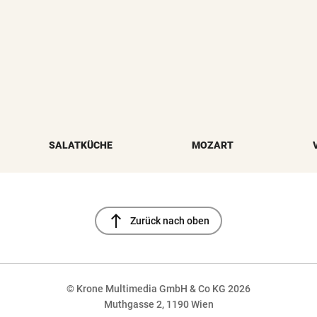
SALATKÜCHE
MOZART
north
Zurück nach oben
© Krone Multimedia GmbH & Co KG 2026
Muthgasse 2, 1190 Wien