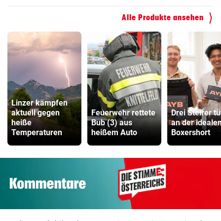
Faszienrolle Vergleich
Alle Produkte ansehen
ZUM VERGLEICH
Hoverboard Vergleich
ZUM VERGLEICH
Kinderfahrrad Vergleich
ZUM VERGLEICH
Linzer kämpfen
aktuell gegen
Feuerwehr rettete
Drei Steirer tü
heiße
Bub (3) aus
an der ideale
Temperaturen
heißem Auto
Boxershort