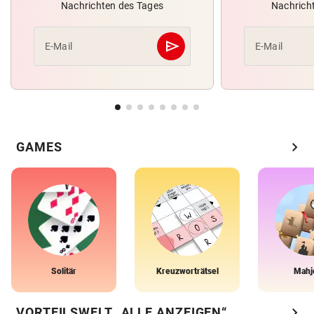
Nachrichten des Tages
Nachrich
send
E-Mail
E-Mail
Abschicken
chevron_right
GAMES
Solitär
Kreuzworträtsel
Mahj
chevron_right
VORTEILSWELT „ALLE ANZEIGEN“