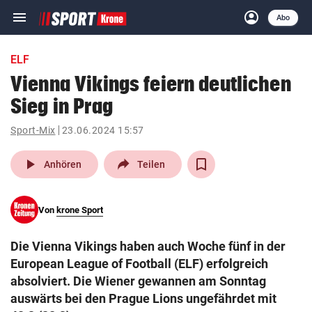
menu
account_circle
Navigation
Anmelden
Abo
close
Schließen
ein-/ausklappen
ELF
Abonnieren
Vienna Vikings feiern deutlichen
Sieg in Prag
account_circle
arrow_right
Anmelden
Sport-Mix
23.06.2024 15:57
pin_drop
arrow_right
Bundesland auswäh
Wien
play_arrow
Anhören
Teilen
bookmark
Merkliste
Von
krone Sport
Suchbegriff
search
Die Vienna Vikings haben auch Woche fünf in der
eingeben
European League of Football (ELF) erfolgreich
absolviert. Die Wiener gewannen am Sonntag
auswärts bei den Prague Lions ungefährdet mit