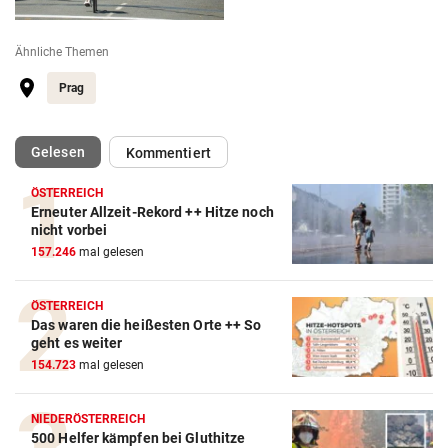
Ähnliche Themen
Prag
(ausgewählt)
Gelesen
Kommentiert
ÖSTERREICH
Erneuter Allzeit-Rekord ++ Hitze noch
nicht vorbei
157.246
mal gelesen
ÖSTERREICH
Das waren die heißesten Orte ++ So
geht es weiter
154.723
mal gelesen
NIEDERÖSTERREICH
Action-Cam Vergleich
500 Helfer kämpfen bei Gluthitze