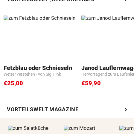
Fetzblau oder Schnieseln
Janod Lauflernwa
Wetter verstehen - von Sigi Fink
Hervorragend zum Laufenle
€25,00
€59,90
chevron_right
VORTEILSWELT MAGAZINE