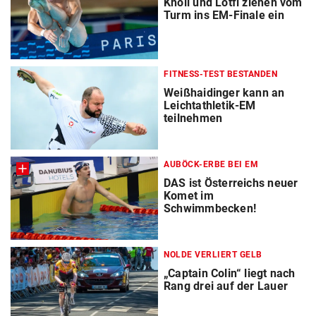
Knoll und Lotfi ziehen vom
Turm ins EM-Finale ein
FITNESS-TEST BESTANDEN
Weißhaidinger kann an
Leichtathletik-EM
teilnehmen
AUBÖCK-ERBE BEI EM
DAS ist Österreichs neuer
Komet im
Schwimmbecken!
NOLDE VERLIERT GELB
„Captain Colin“ liegt nach
Rang drei auf der Lauer