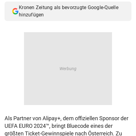
© Krone Multimedia GmbH & Co KG 2026
Kronen Zeitung als bevorzugte Google-Quelle
Muthgasse 2, 1190 Wien
hinzufügen
Als Partner von Alipay+, dem offiziellen Sponsor der
UEFA EURO 2024™, bringt Bluecode eines der
größten Ticket-Gewinnspiele nach Österreich. Zu