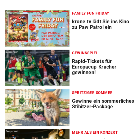
Gesponsert
FAMILY FUN FRIDAY
krone.tv lädt Sie ins Kino
zu Paw Patrol ein
Gesponsert
GEWINNSPIEL
Rapid-Tickets für
Europacup-Kracher
gewinnen!
Gesponsert
SPRITZIGER SOMMER
Gewinne ein sommerliches
Stibitzer-Package
Gesponsert
MEHR ALS EIN KONZERT