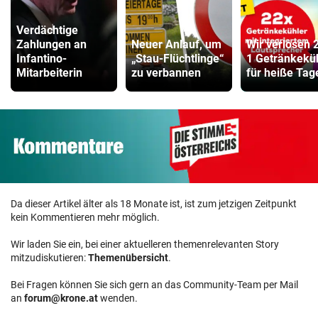
Verdächtige
Zahlungen an
Neuer Anlauf, um
Wir verlosen 
Infantino-
„Stau-Flüchtlinge“
1 Getränkekü
Mitarbeiterin
zu verbannen
für heiße Tag
Da dieser Artikel älter als 18 Monate ist, ist zum jetzigen Zeitpunkt
kein Kommentieren mehr möglich.
Wir laden Sie ein, bei einer aktuelleren themenrelevanten Story
mitzudiskutieren:
Themenübersicht
.
Bei Fragen können Sie sich gern an das Community-Team per Mail
an
forum@krone.at
wenden.