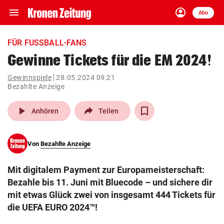
menu
account_circle
Navigation
Anmelden
Abo
close
Schließen
ein-/ausklappen
FÜR FUSSBALL-FANS
Abonnieren
Gewinne Tickets für die EM 2024!
account_circle
arrow_right
Gewinnspiele
28.05.2024 09:21
Anmelden
Bezahlte Anzeige
pin_drop
arrow_right
Bundesland auswäh
Wien
play_arrow
Anhören
Teilen
bookmark
Merkliste
Von
Bezahlte Anzeige
Mit digitalem Payment zur Europameisterschaft:
Suchbegriff
search
eingeben
Bezahle bis 11. Juni mit Bluecode – und sichere dir
mit etwas Glück zwei von insgesamt 444 Tickets für
die UEFA EURO 2024™!