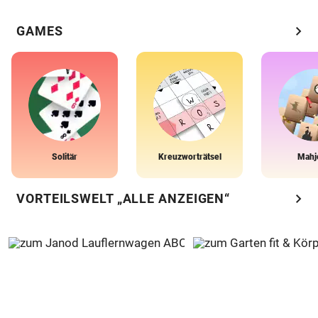
chevron_right
GAMES
Solitär
Kreuzworträtsel
Mahj
chevron_right
VORTEILSWELT „ALLE ANZEIGEN“