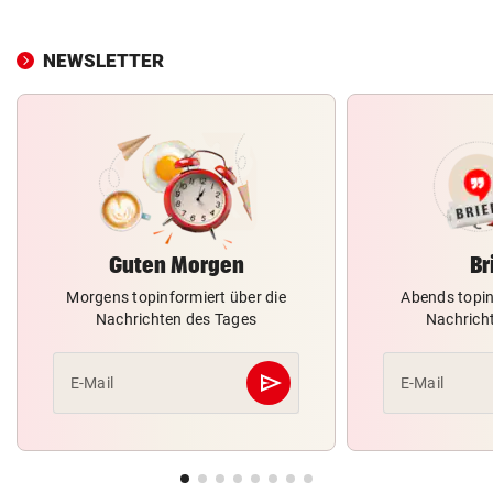
NEWSLETTER
Guten Morgen
Br
Morgens topinformiert über die
Abends topin
Nachrichten des Tages
Nachrich
send
E-Mail
E-Mail
Abschicken