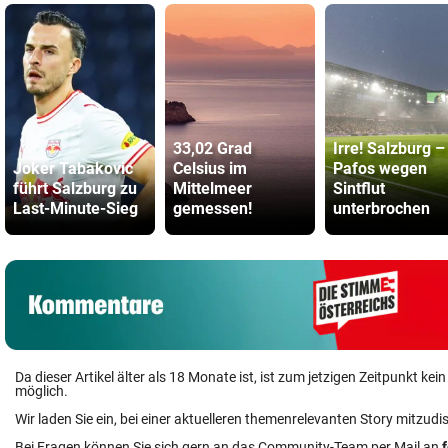
33,02 Grad
Irre! Salzburg –
Joker Tabakovic
Celsius im
Pafos wegen
führt Salzburg zu
Mittelmeer
Sintflut
Last-Minute-Sieg
gemessen!
unterbrochen
Da dieser Artikel älter als 18 Monate ist, ist zum jetzigen Zeitpunkt k
möglich.
Wir laden Sie ein, bei einer aktuelleren themenrelevanten Story mitzudi
Bei Fragen können Sie sich gern an das Community-Team per Mail an