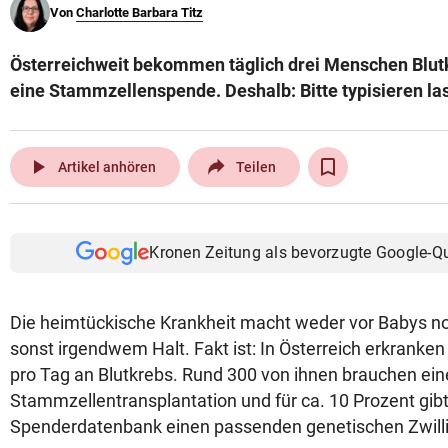
Von
Charlotte Barbara Titz
© Krone Multimedia GmbH & Co KG 2026
Muthgasse 2, 1190 Wien
Österreichweit bekommen täglich drei Menschen Blut
eine Stammzellenspende. Deshalb: Bitte typisieren la
play_arrow
Artikel anhören
Teilen
Kronen Zeitung als bevorzugte Google-Q
Die heimtückische Krankheit macht weder vor Babys no
sonst irgendwem Halt. Fakt ist: In Österreich erkrank
pro Tag an Blutkrebs. Rund 300 von ihnen brauchen ein
Stammzellentransplantation und für ca. 10 Prozent gibt 
Spenderdatenbank einen passenden genetischen Zwill