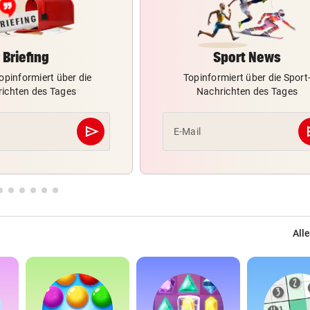
Briefing
Sport News
opinformiert über die
Topinformiert über die Sport
ichten des Tages
Nachrichten des Tages
send
s
E-Mail
Abschicken
Alle