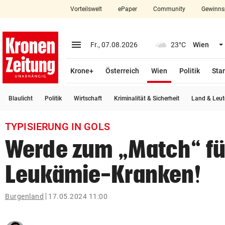
Vorteilswelt
ePaper
Community
Gewinns
close
Schließen
menu
Menü aufklappen
Fr., 07.08.2026
23°C
Wien
Abonnieren
(ausgewählt)
Krone+
Österreich
Wien
Politik
Star
account_circle
arrow_right
Anmelden
Blaulicht
Politik
Wirtschaft
Kriminalität & Sicherheit
Land & Leut
pin_drop
arrow_right
Bundesland auswäh
Wien
TYPISIERUNG IN GOLS
bookmark
Merkliste
Werde zum „Match“ fü
Leukämie-Kranken!
Suchbegriff
search
eingeben
Burgenland
17.05.2024 11:00