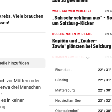
Abo zu gewinnen!
WOHL SCHWER VERLETZT
vor 
krebs. Viele brauchen
„Sah sehr schlimm aus“ – S
ssen!
um Salzburg-Kicker
BULLEN-NOTEN IM DETAIL
vor 
Kapitän und „Zauber-
Zawie“glänzten bei Salzburg
STIMMEN ZUM SPIEL
vor 
uelle hinzufügen
Austria-Trainer Helm: „Das
uns besser!“
Eisenstadt
22° / 31°
ch vor Müttern oder
Güssing
22° / 31°
KUNDENDATEN BETROFFEN
vor 
Cyberangriff auf Wiener
en etwa drei Menschen
Mattersburg
22° / 30°
Schmuckhändler Frey Wille
e
es in keiner
Neusiedl am See
23° / 32°
EUROPA-LEAGUE-QUALI
vor 
ing.
Joker Tabakovic führt Salzbu
Oberpullendorf
23° / 30°