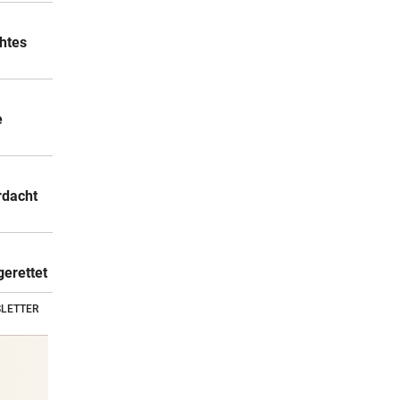
chtes
e
rdacht
gerettet
LETTER