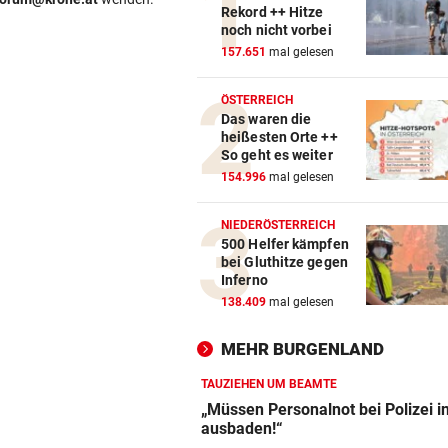
Rekord ++ Hitze
noch nicht vorbei
157.651
mal gelesen
ÖSTERREICH
Das waren die
heißesten Orte ++
So geht es weiter
154.996
mal gelesen
NIEDERÖSTERREICH
500 Helfer kämpfen
bei Gluthitze gegen
Inferno
138.409
mal gelesen
MEHR BURGENLAND
TAUZIEHEN UM BEAMTE
„Müssen Personalnot bei Polizei i
ausbaden!“