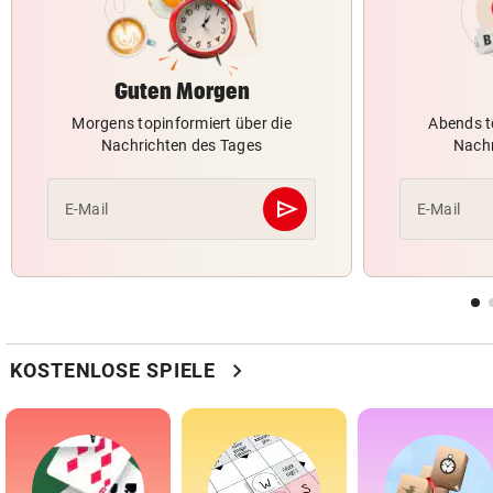
Guten Morgen
Morgens topinformiert über die
Abends t
Nachrichten des Tages
Nachr
send
E-Mail
E-Mail
Abschicken
chevron_right
KOSTENLOSE SPIELE