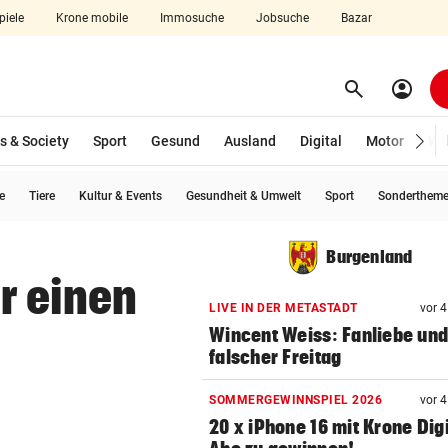
piele
Krone mobile
Immosuche
Jobsuche
Bazar
search
account_circle
Menü aufklappen
Suchen
s & Society
Sport
Gesund
Ausland
Digital
Motor
Wir
e
Tiere
Kultur & Events
Gesundheit & Umwelt
Sport
Sonderthem
len
Burgenland
r einen
LIVE IN DER METASTADT
vor 
Wincent Weiss: Fanliebe und
falscher Freitag
SOMMERGEWINNSPIEL 2026
vor 
20 x iPhone 16 mit Krone Digi