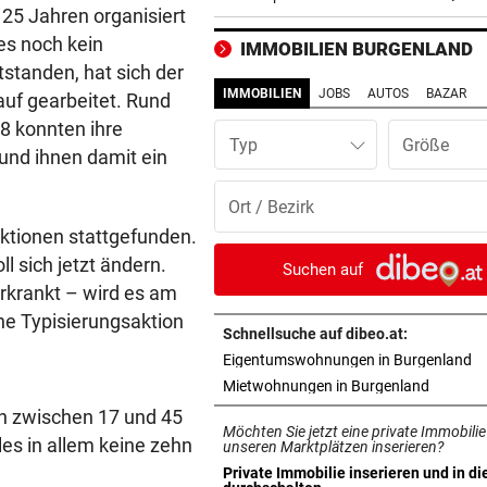
Last-Minute-Sieg
 25 Jahren organisiert
 es noch kein
IMMOBILIEN BURGENLAND
PALÄSTINENSER GETÖTET
vor 
tstanden, hat sich der
Erste Anklage gegen Israeli s
IMMOBILIEN
JOBS
AUTOS
BAZAR
auf gearbeitet. Rund
Gaza-Krieg
8 konnten ihre
Typ
nd ihnen damit ein
STIMMEN ZUM SPIEL
vor 
Sportboss Katzer: „Fahren
superhappy nach Hause“
ktionen stattgefunden.
l sich jetzt ändern.
ORKAN, KEIN STROM & CO
vor 
Suchen auf
Skurrilitäten in der Red Bull
erkrankt – wird es am
häufen sich
ine Typisierungsaktion
Schnellsuche auf dibeo.at:
in
Eigentumswohnungen in Burgenland
WASSERSPRINGEN
vor 
in neuem
Mietwohnungen in Burgenland
Knoll bei EM Achter vom Tur
Lotfi auf Rang 12!
h zwischen 17 und 45
Möchten Sie jetzt eine private Immobilie
es in allem keine zehn
unseren Marktplätzen inserieren?
SCHON NÄCHSTE SAISON
vor 
Private Immobilie inserieren und in di
in neuem Tab öffnen