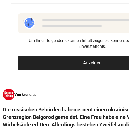
© Krone Multimedia GmbH & Co KG 2026
Muthgasse 2, 1190 Wien
Um Ihnen folgenden externen Inhalt zeigen zu können, be
Einverständnis.
Anzeigen
Von
krone.at
Die russischen Behörden haben erneut einen ukrainisch
Grenzregion Belgorod gemeldet. Eine Frau habe eine 
Wirbelsäule erlitten. Allerdings bestehen Zweifel an d