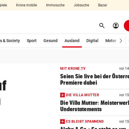
piele
Krone mobile
Immosuche
Jobsuche
Bazar
search
account_circle
Menü aufklappen
Suchen
(ausgewählt)
s & Society
Sport
Gesund
Ausland
Digital
Motor
Wir
len
MIT KRONE.TV
vor 1
Seien Sie live bei der Österr
uf
Premiere dabei
n
DIE VILLA MUTTER
vor 1
Die Villa Mutter: Meisterwer
Understatements
ES BLEIBT SPANNEND
vor 1