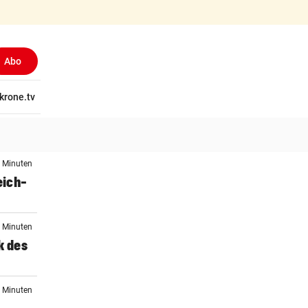
Abo
tschaft
krone.tv
Wissen
Gericht
Kolumnen
Freizeit
Reise
Ti
4 Minuten
eich-
5 Minuten
k des
5 Minuten