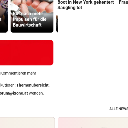
Boot in New York gekentert – Fra
Säugling tot
Ruf nach mehr
Sturms Kobra ist
s
Impulsen für die
scharf auf die
Heute sehr
Bauwirtschaft
Torjäger-Krone!
und meist 
ein Kommentieren mehr
skutieren:
Themenübersicht
.
forum@krone.at
wenden.
ALLE NEWS