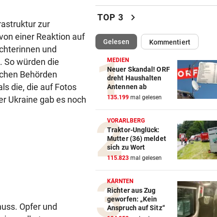
Wir verlosen 5 x 1 Eismasch
chevron_right
TOP 3
Joghurtbereiter!
rastruktur zur
von einer Reaktion auf
(ausgewählt)
Gelesen
Kommentiert
„KLIMA-ZEITENWENDE“
vor 
achterinnen und
Energieexperte: So muss sic
. So würden die
MEDIEN
Österreich wappnen
Neuer Skandal! ORF
ischen Behörden
dreht Haushalten
s die, die auf Fotos
Antennen ab
LAUT SELENSKYJ:
vor 
135.199
mal gelesen
der Ukraine gab es noch
50.000 Nordkoreaner warten
Einsatz in Russland
VORARLBERG
Traktor-Unglück:
SOMMER DER FLAMMEN
vor 
Mutter (36) meldet
Europa erlebt eine neue
sich zu Wort
Dimension der Waldbrände
115.823
mal gelesen
VEILCHEN AM BODEN
vor 
KÄRNTEN
LASK fügt FAK zweite Pleite 
Richter aus Zug
geworfen: „Kein
zweiten Spiel zu
huss. Opfer und
Anspruch auf Sitz“