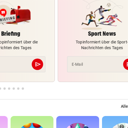
Briefing
Sport News
opinformiert über die
Topinformiert über die Sport
ichten des Tages
Nachrichten des Tages
send
s
E-Mail
Abschicken
Alle