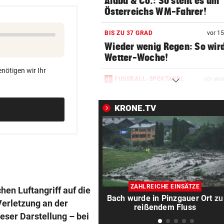
Alaba & Co.: So steht es um
Österreichs WM-Fahrer!
BIS ZU 37 GRAD
vor 1
Wieder wenig Regen: So wird
Wetter-Woche!
nötigen wir Ihr
FUSSBALL-SPEKTAKEL
vor ein
Der Supercup lässt die Kass
Salzburg klingeln
KRONE.TV
IMPOSANTE SCHLANGE
vor ein
Klimawandel eröffnet neue
für Äskulapnatter
STRIBL IM INTERVIEW
vor ein
ORF-Sommergespräche: Da
ZAHLREICHE EINSÄTZE
en Luftangriff auf die
überrascht heuer
Bach wurde in Pinzgauer Ort zu
Verletzung an der
reißendem Fluss
ieser Darstellung – bei
INDUSTRIE UNTER DRUCK
vor ein