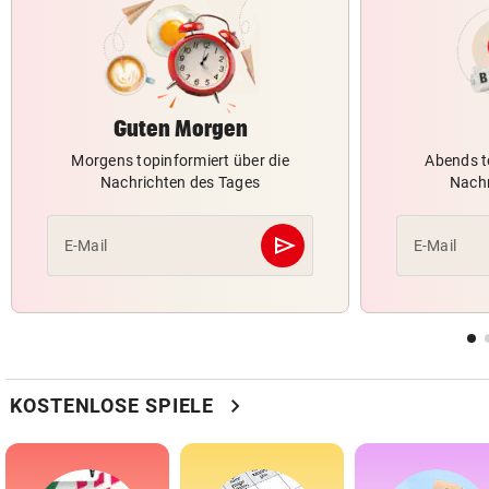
Guten Morgen
Morgens topinformiert über die
Abends t
Nachrichten des Tages
Nachr
send
E-Mail
E-Mail
Abschicken
chevron_right
KOSTENLOSE SPIELE