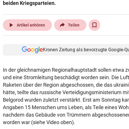
beiden Kriegsparteien.
play_arrow
Artikel anhören
Teilen
Kronen Zeitung als bevorzugte Google-Q
In der gleichnamigen Regionalhauptstadt sollen etwa 
und eine Stromleitung beschädigt worden sein. Die Lu
Raketen über der Region abgeschossen, die das ukrain
hätte, teilte das russische Verteidigungsministerium mit
Belgorod wurden zuletzt verstärkt. Erst am Sonntag k
Angaben 15 Menschen ums Leben, als Teile eines Wohn
nachdem das Gebäude von Trümmern abgeschossener 
worden war (siehe Video oben).