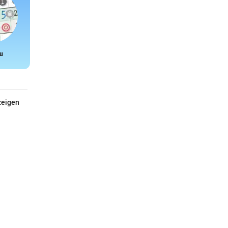
u
Snake
zeigen