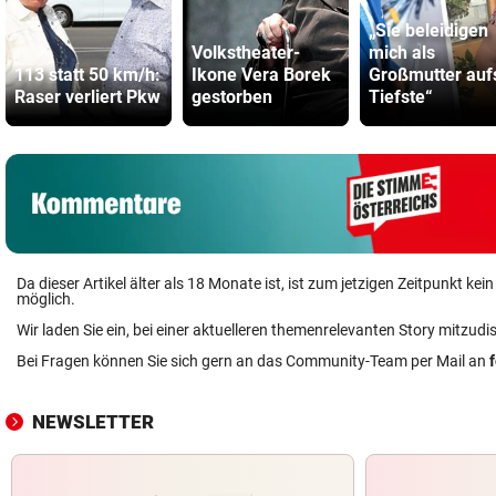
„Sie beleidigen
Volkstheater-
mich als
113 statt 50 km/h:
Ikone Vera Borek
Großmutter auf
Raser verliert Pkw
gestorben
Tiefste“
Da dieser Artikel älter als 18 Monate ist, ist zum jetzigen Zeitpunkt k
möglich.
Wir laden Sie ein, bei einer aktuelleren themenrelevanten Story mitzudi
Bei Fragen können Sie sich gern an das Community-Team per Mail an
NEWSLETTER