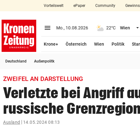
Vorteilswelt
ePaper
Community
Gewinns
close
Schließen
menu
Menü aufklappen
Mo., 10.08.2026
22°C
Wien
Abonnieren
Krone+
Österreich
Wien
Politik
Star
account_circle
arrow_right
Anmelden
Deutschland
Außenpolitk
pin_drop
arrow_right
Bundesland auswäh
Wien
ZWEIFEL AN DARSTELLUNG
bookmark
Merkliste
Verletzte bei Angriff a
russische Grenzregio
Suchbegriff
search
eingeben
Ausland
14.05.2024 08:13