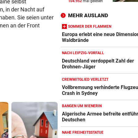
aine selbst
104.952
mal gelesen
AUSTRIA IM PECH
vor 
n, in der Nacht auf
Latte, zwei aberkannte Tore,
MEHR AUSLAND
haben. Sie seien unter
Saljic verletzt, Rot
nen an der Front
SOMMER DER FLAMMEN
LANDETE IN GEBIRGSBACH
vor 
Europa erlebt eine neue Dimensio
OÖ: 13-Jähriger stürzte sech
Waldbrände
Meter in die Tiefe
NACH LEIPZIG-VORFALL
VOR RAIMUND
vor 1
Deutschland verdoppelt Zahl der
Drohnen-Jäger
Daniel Tschofenig: Doppelsc
in Courchevel
CREWMITGLIED VERLETZT
Vollbremsung verhinderte Flugze
Crash in Sydney
BANGEN UM WIENERIN
Algerische Armee befreite entfüh
Deutschen
NAHE FREIHEITSSTATUE