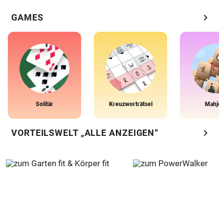
chevron_right
GAMES
Solitär
Kreuzworträtsel
Mahj
chevron_right
VORTEILSWELT „ALLE ANZEIGEN“