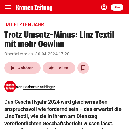
menu
account_circle
Navigation
Anmelden
Abo
close
Schließen
ein-/ausklappen
IM LETZTEN JAHR
Abonnieren
Trotz Umsatz-Minus: Linz Textil
mit mehr Gewinn
account_circle
arrow_right
Anmelden
Oberösterreich
30.04.2024 17:20
pin_drop
arrow_right
Bundesland auswäh
Wien
play_arrow
Anhören
Teilen
bookmark
Merkliste
Von
Barbara Kneidinger
Suchbegriff
search
Das Geschäftsjahr 2024 wird gleichermaßen
eingeben
anspruchsvoll wie fordernd sein – das erwartet die
Linz Textil, wie sie in ihrem am Dienstag
veröffentlichten Geschäftsbericht wissen lässt.