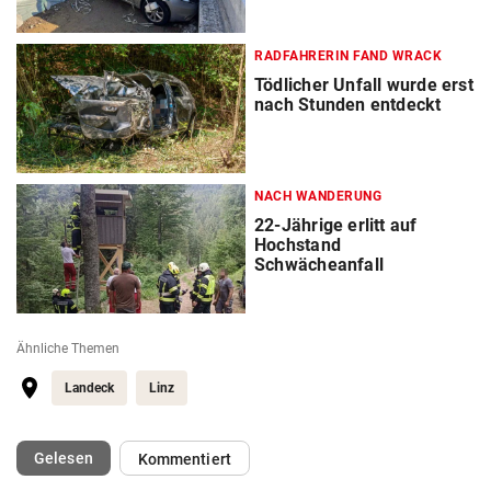
RADFAHRERIN FAND WRACK
Tödlicher Unfall wurde erst
nach Stunden entdeckt
NACH WANDERUNG
22-Jährige erlitt auf
Hochstand
Schwächeanfall
Ähnliche Themen
Landeck
Linz
(ausgewählt)
Gelesen
Kommentiert