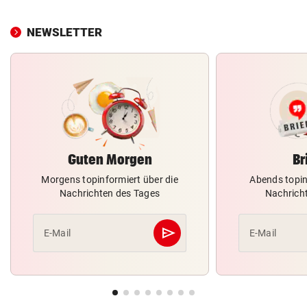
NEWSLETTER
Guten Morgen
Br
Morgens topinformiert über die
Abends topin
Nachrichten des Tages
Nachrich
send
E-Mail
E-Mail
Abschicken