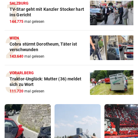
SALZBURG
TV-Star geht mit Kanzler Stocker hart
ins Gericht
144.775
mal gelesen
WIEN
Cobra stürmt Dorotheum, Täter ist
verschwunden
143.640
mal gelesen
VORARLBERG
Traktor-Unglück: Mutter (36) meldet
sich zu Wort
111.720
mal gelesen