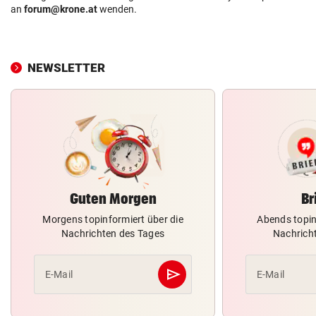
an
forum@krone.at
wenden.
NEWSLETTER
Guten Morgen
Br
Morgens topinformiert über die
Abends topin
Nachrichten des Tages
Nachrich
send
E-Mail
E-Mail
Abschicken