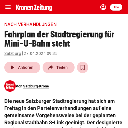
menu
account_circle
Navigation
Anmelden
Abo
close
Schließen
ein-/ausklappen
NACH VERHANDLUNGEN
Abonnieren
Fahrplan der Stadtregierung für
Mini-U-Bahn steht
account_circle
arrow_right
Anmelden
Salzburg
27.04.2024 09:35
pin_drop
arrow_right
Bundesland auswäh
Wien
play_arrow
Anhören
Teilen
bookmark
Merkliste
Von
Salzburg-Krone
Suchbegriff
search
Die neue Salzburger Stadtregierung hat sich am
eingeben
Freitag in den Parteienverhandlungen auf eine
gemeinsame Vorgehensweise bei der geplanten
Regionalstadtbahn S-Link geeinigt. Der designierte