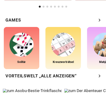
chevron_right
GAMES
Solitär
Kreuzworträtsel
Mahj
chevron_right
VORTEILSWELT „ALLE ANZEIGEN“