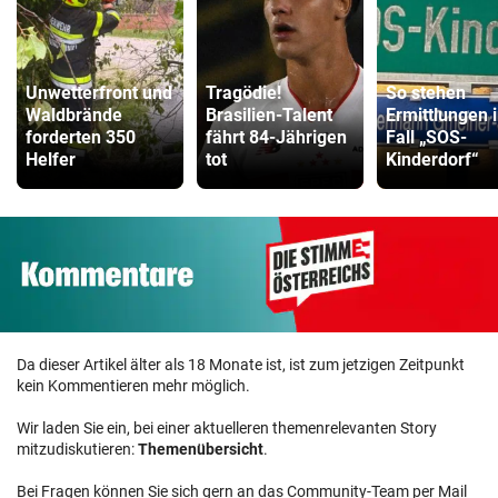
Unwetterfront und
Tragödie!
So stehen
Waldbrände
Brasilien-Talent
Ermittlungen 
forderten 350
fährt 84-Jährigen
Fall „SOS-
Helfer
tot
Kinderdorf“
Da dieser Artikel älter als 18 Monate ist, ist zum jetzigen Zeitpunkt
kein Kommentieren mehr möglich.
Wir laden Sie ein, bei einer aktuelleren themenrelevanten Story
mitzudiskutieren:
Themenübersicht
.
Bei Fragen können Sie sich gern an das Community-Team per Mail