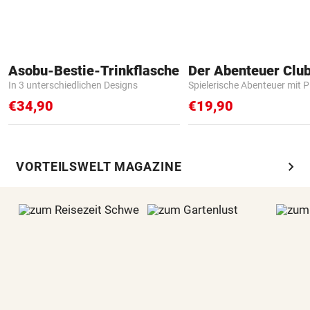
Asobu-Bestie-Trinkflasche
Der Abenteuer Clu
In 3 unterschiedlichen Designs
Spielerische Abenteuer mit P
€34,90
€19,90
chevron_right
VORTEILSWELT MAGAZINE