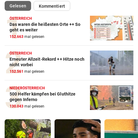
(ausgewählt)
Gelesen
Kommentiert
ÖSTERREICH
Das waren die heißesten Orte ++ So
geht es weiter
152.663
mal gelesen
ÖSTERREICH
Erneuter Allzeit-Rekord ++ Hitze noch
nicht vorbei
152.561
mal gelesen
NIEDERÖSTERREICH
500 Helfer kämpfen bei Gluthitze
gegen Inferno
130.043
mal gelesen