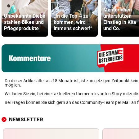
Mentorinnen
Unbekannte Diebe
„In die Top-4 zu
unterstützen
stahlen Bikes und
kommen, wird
Einstieg in Kita
Pflegeprodukte
immens schwer!“
und Co.
Da dieser Artikel älter als 18 Monate ist, ist zum jetzigen Zeitpunkt k
möglich.
Wir laden Sie ein, bei einer aktuelleren themenrelevanten Story mitzudi
Bei Fragen können Sie sich gern an das Community-Team per Mail an
NEWSLETTER