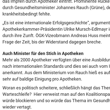
das Impfen durch Apotheker eintritt. Prominente Rück
durch Gesundheitsminister Johannes Rauch (Grüne), d
krankheitsbedingt fehlte.
„Es ist eine internationale Erfolgsgeschichte“, argument
Apothekerkammer-Präsidentin Ulrike Mursch-Edlmayr 
durch ihre Zunft. ÖGK-Vizeobmann Andreas Huss meinte
Frage der Zeit, bis der Widerstand dagegen breche.
Auch Minister für den Stich in Apotheken
Mehr als 2000 Apotheker verfügten über eine Ausbildu
nach internationalen Standards und dies sei auch vo
anerkannt. Aus dem Ministerium von Rauch hieß es au
sehr auf baldige Einigung pro Apotheken.
Woran es politisch scheitere, schließlich hängt das Th
Warteschleife? Hier verweist man auf den Koalitionspar
würde blockieren und so würde das Thema im Gesund
wieder vertagt.