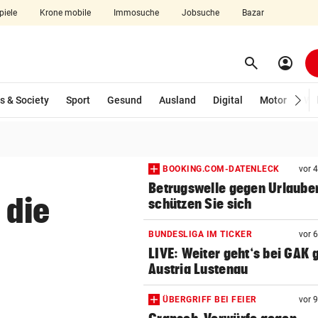
piele
Krone mobile
Immosuche
Jobsuche
Bazar
search
account_circle
Menü aufklappen
Suchen
wählt)
s & Society
Sport
Gesund
Ausland
Digital
Motor
Wir
len
BOOKING.COM-DATENLECK
vor 
Betrugswelle gegen Urlauber
 die
schützen Sie sich
BUNDESLIGA IM TICKER
vor 
LIVE: Weiter geht‘s bei GAK
Austria Lustenau
ÜBERGRIFF BEI FEIER
vor 