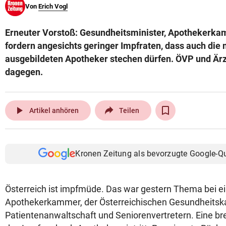
Von
Erich Vogl
© Krone Multimedia GmbH & Co KG 2026
Muthgasse 2, 1190 Wien
Erneuter Vorstoß: Gesundheitsminister, Apothekerka
fordern angesichts geringer Impfraten, dass auch die 
ausgebildeten Apotheker stechen dürfen. ÖVP und Är
dagegen.
play_arrow
Artikel anhören
Teilen
Kronen Zeitung als bevorzugte Google-Q
Österreich ist impfmüde. Das war gestern Thema bei ei
Apothekerkammer, der Österreichischen Gesundheitsk
Patientenanwaltschaft und Seniorenvertretern. Eine brei