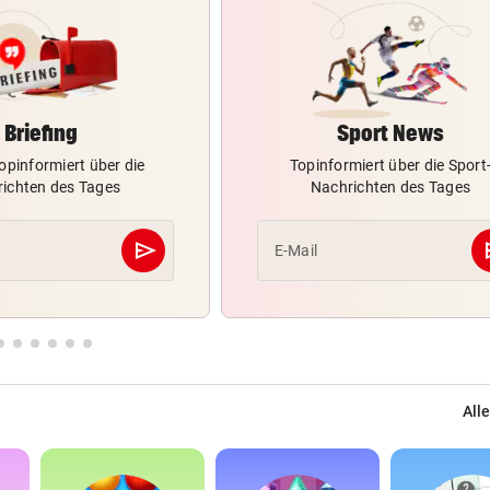
Briefing
Sport News
opinformiert über die
Topinformiert über die Sport
ichten des Tages
Nachrichten des Tages
send
s
E-Mail
Abschicken
Alle