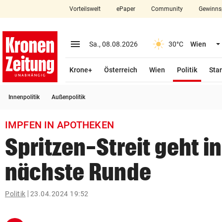
Vorteilswelt
ePaper
Community
Gewinns
close
Schließen
menu
Menü aufklappen
Sa., 08.08.2026
30°C
Wien
Abonnieren
(ausge
Krone+
Österreich
Wien
Politik
Star
account_circle
arrow_right
Anmelden
Innenpolitik
Außenpolitik
pin_drop
arrow_right
Bundesland auswäh
Wien
IMPFEN IN APOTHEKEN
bookmark
Merkliste
Spritzen-Streit geht in
nächste Runde
Suchbegriff
search
eingeben
Politik
23.04.2024 19:52