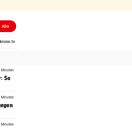
Abo
tschaft
krone.tv
Wissen
Gericht
Kolumnen
Freizeit
Reise
Ti
4 Minuten
: So
6 Minuten
 gegen
9 Minuten