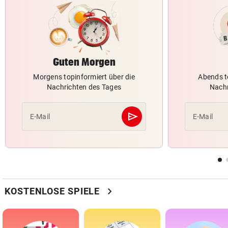
Guten Morgen
Morgens topinformiert über die
Abends t
Nachrichten des Tages
Nachr
send
E-Mail
E-Mail
Abschicken
chevron_right
KOSTENLOSE SPIELE