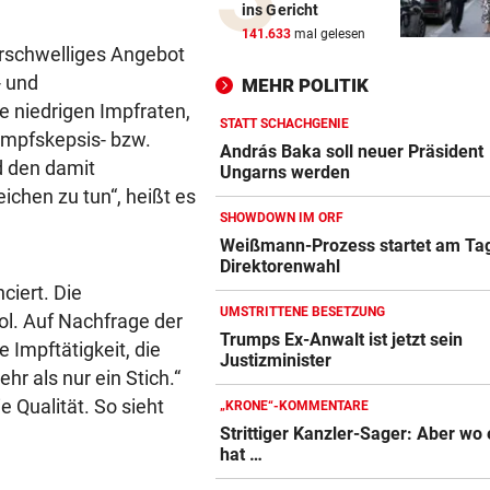
ins Gericht
„In die Top-4 zu kommen, wi
141.633
mal gelesen
immens schwer!“
erschwelliges Angebot
- und
MEHR POLITIK
BÖSE ERINNERUNGEN
e niedrigen Impfraten,
Mure im Valsertal: „Hier zeig
STATT SCHACHGENIE
Impfskepsis- bzw.
Klimawandel“
András Baka soll neuer Präsident
d den damit
Ungarns werden
chen zu tun“, heißt es
RISKANTES MANÖVER
SHOWDOWN IM ORF
Biker bei Überholversuch au
Weißmann-Prozess startet am Ta
L200 verunfallt
Direktorenwahl
iert. Die
HERZOG & CO. IN AKTION
vor
UMSTRITTENE BESETZUNG
l. Auf Nachfrage der
LIVE: Legendentreffen! Rapi
Trumps Ex-Anwalt ist jetzt sein
 Impftätigkeit, die
gegen Werder Bremen
Justizminister
hr als nur ein Stich.“
RADFAHRERIN FAND WRACK
 Qualität. So sieht
„KRONE“-KOMMENTARE
Tödlicher Unfall wurde erst 
Strittiger Kanzler-Sager: Aber wo 
Stunden entdeckt
hat …