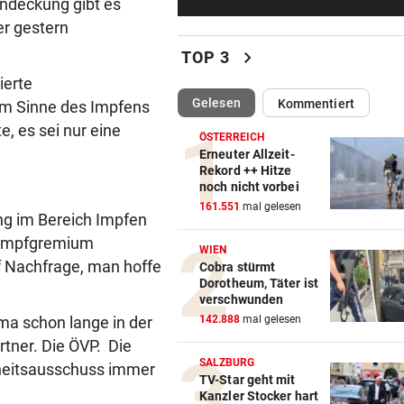
endeckung gibt es
LIVE ab 19.30 Uhr: Steirerde
er gestern
Hartberg – Sturm
chevron_right
TOP 3
42 TIERE ABGENOMMEN
vor 3
ierte
180.000 Euro Steuergeld für
(ausgewählt)
Gelesen
Kommentiert
im Sinne des Impfens
falschen Tierschutz
, es sei nur eine
ÖSTERREICH
MARQUEZ ENTTÄUSCHT
vor 4
Erneuter Allzeit-
Rekord ++ Hitze
MotoGP: Martin holt sich
noch nicht vorbei
Sprintsieg in Silverstone
161.551
mal gelesen
ng im Bereich Impfen
UNGLÜCKLICH
vor 4
m Impfgremium
WIEN
Salzburg-Talent verletzte si
f Nachfrage, man hoffe
Cobra stürmt
früh im Spiel
Dorotheum, Täter ist
verschwunden
ema schon lange in der
KRITIK AUCH AN SPÖ
vor 5
142.888
mal gelesen
„Unfassbar“: Auch AK-Chefi
tner. Die ÖVP. Die
über Stocker empört
SALZBURG
heitsausschuss immer
TV-Star geht mit
Kanzler Stocker hart
NEUE REGIONALLIGA