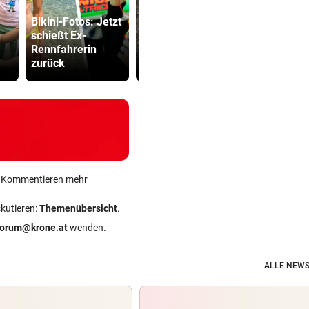
Bikini-Fotos: Jetzt
schießt Ex-
22-Jährige erlitt
Grapsch-V
Rennfahrerin
auf Hochstand
gegen steir
zurück
Schwächeanfall
Polizisten
ein Kommentieren mehr
skutieren:
Themenübersicht
.
forum@krone.at
wenden.
ALLE NEWS