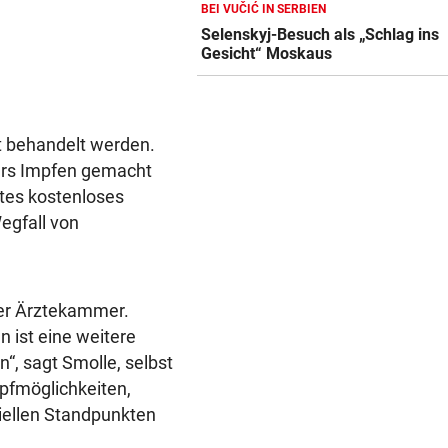
BEI VUČIĆ IN SERBIEN
VIER VERLETZTE
Selenskyj-Besuch als „Schlag ins
Autolenker fuhr absichtlich 
Gesicht“ Moskaus
Radfahrer an
GROSSER TRIUMPH
SIEG! Felix Gall gewinnt die
zt behandelt werden.
Burgos-Rundfahrt
fürs Impfen gemacht
ktes kostenloses
RECHT BEI WASSERMANGEL
Pool trotz Verbot gefüllt? Da
egfall von
kann teuer werden
der Ärztekammer.
n ist eine weitere
“, sagt Smolle, selbst
pfmöglichkeiten,
siellen Standpunkten