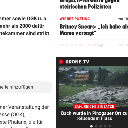
Grapsch-Vorwürfe gegen
steirischen Polizisten
mmer sowie ÖGK u. a.
WIRRES POSTING
vor 1
mehr als 2000 dafür
Britney Spears: „Ich habe al
Mama versagt“
ztekammer sind strikt
WEITER KEINE ERHOLUNG
vor 1
Im Osten: Kommende Woche
unter 30 Grad
KRONE.TV
FEUERWEHR GEFORDERT
vor 1
In nur acht Stunden fuhren z
Autos in Baugruben
uelle hinzufügen
AFLE TOP-SPIEL:
vor 1
LIVE: Vienna Vikings treffen 
ner Veranstaltung der
ZAHLREICHE EINSÄTZE
Wroclav Panthers
Bach wurde in Pinzgauer Ort zu
asse (ÖGK),
reißendem Fluss
te Phalanx, die für
BUNDESLIGA IM TICKER
vor 2