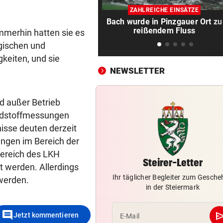
Luxus am Meer! Sabalenka
ZAHLREICHE EINSÄTZE
gewährt private Einblicke
Bach wurde in Pinzgauer Ort zu
reißendem Fluss
immerhin hatten sie es
„IHR SEID DER HAMMER!“
vor 
ogischen und
Feuerwehr befreite Kalb aus
misslicher Lage
gkeiten, und sie
NEWSLETTER
FUSSBALL-FANS FEIERN
vor 
Hochgefühle dank Comebac
d außer Betrieb
eines Kult-Sponsors
adstoffmessungen
LIEFERING VERLIERT
vor 
isse deuten derzeit
Enttäuschende Zweitliga-
ungen im Bereich der
Rückkehr nach Grödig
Bereich des LKH
Steirer-Letter
t werden. Allerdings
2. LIGA – 2. RUNDE
vor 
Ihr täglicher Begleiter zum Gesch
 werden.
Fehlstart komplett! Nächste 
in der Steiermark
für St. Pölten
comment
se
Jetzt kommentieren
E-Mail
WANDERER AUSGEFLOGEN
vor 