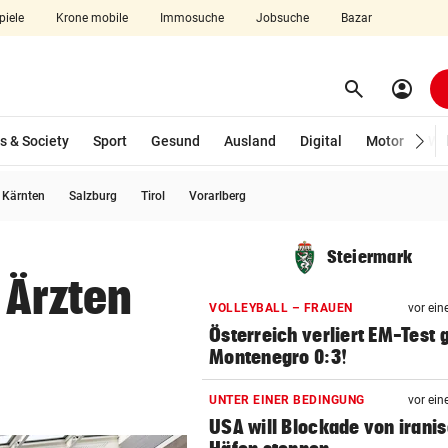
piele
Krone mobile
Immosuche
Jobsuche
Bazar
search
account_circle
Menü aufklappen
Suchen
s & Society
Sport
Gesund
Ausland
Digital
Motor
Wir
usgewählt)
Kärnten
Salzburg
Tirol
Vorarlberg
len
Steiermark
 Ärzten
VOLLEYBALL – FRAUEN
vor ein
Österreich verliert EM-Test
Montenegro 0:3!
UNTER EINER BEDINGUNG
vor ein
USA will Blockade von irani