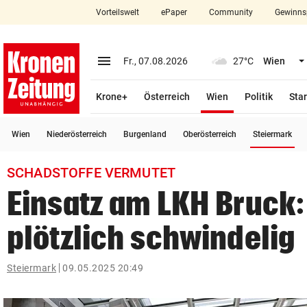
Vorteilswelt
ePaper
Community
Gewinns
close
Schließen
menu
Menü aufklappen
Fr., 07.08.2026
27°C
Wien
Abonnieren
(ausgewählt)
Krone+
Österreich
Wien
Politik
Star
account_circle
arrow_right
Anmelden
(a
Wien
Niederösterreich
Burgenland
Oberösterreich
Steiermark
pin_drop
arrow_right
Bundesland auswäh
Wien
SCHADSTOFFE VERMUTET
bookmark
Merkliste
Einsatz am LKH Bruck:
plötzlich schwindelig
Suchbegriff
search
eingeben
Steiermark
09.05.2025 20:49