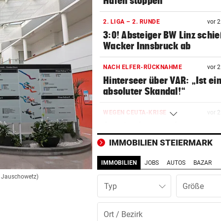
Häfen stoppen
2. LIGA – 2. RUNDE
vor 
3:0! Absteiger BW Linz schie
Wacker Innsbruck ab
NACH ELFER-RÜCKNAHME
vor 
Hinterseer über VAR: „Ist ei
absoluter Skandal!“
WEGEN CEUTA-KRISE
vor 
Spanien kontert: Jetzt
Grenzkontrollen für Italien
IMMOBILIEN STEIERMARK
SONNTAG NOCH IM KASTEN
vor 
IMMOBILIEN
JOBS
AUTOS
BAZAR
Klubs aus Holland und Italie
an Jauschowetz)
locken WAC-Goalie
Typ
BEI BARESI-ABSCHIED
vor 
Brasilien-Legende schockt 