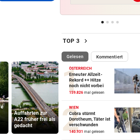
Wieder Muren nach Unwette
Dramatik im Valser Tal
IN GREENSBORO
vor 
Straka verpasst bei PGA-Tur
chevron_right
den Cut vorzeitig
TOP 3
SCHRIEB WM-GESCHICHTE
vor 
(ausgewählt)
Gelesen
Kommentiert
Bayern kassiert Millionen – 
Transfer-Clou
ÖSTERREICH
Erneuter Allzeit-
Rekord ++ Hitze
AUFREGUNG IM NETZ
vor 
noch nicht vorbei
Spider-Man im BMW-Cockpit
159.826
mal gelesen
Anwalt auf den Plan
fé
Vorarlbergs
WIEN
Auffahrten zur
Polizei braucht
Sager wirkt
Cobra stürmt
A22 früher frei als
jetzt Hilfe von
Mütter-Auf
Dorotheum, Täter ist
verschwunden
gedacht
außen
gegen Kanz
140.931
mal gelesen