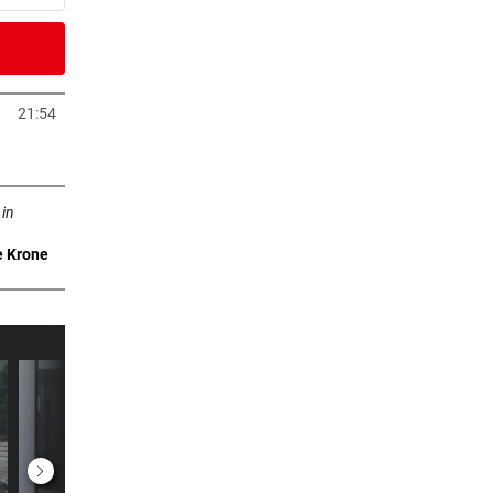
2 Stunden
)
21:54
neuem Tab öffnen
2 Stunden
n neuem Tab öffnen
eich
 in
e Krone
3 Stunden
rby
3 Stunden
n um
3 Stunden