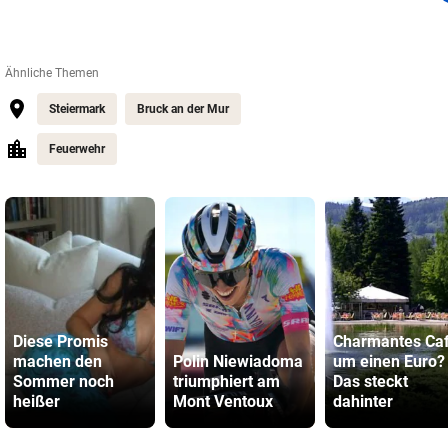
Ähnliche Themen
Steiermark
Bruck an der Mur
Feuerwehr
Diese Promis
Charmantes Ca
machen den
Polin Niewiadoma
um einen Euro?
Sommer noch
triumphiert am
Das steckt
heißer
Mont Ventoux
dahinter