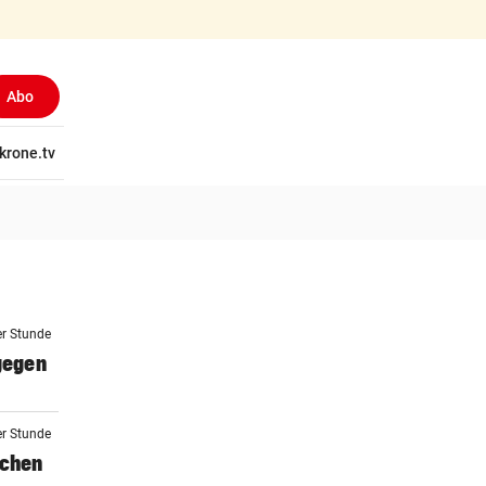
Abo
tschaft
krone.tv
Wissen
Gericht
Kolumnen
Freizeit
Reise
Ti
er Stunde
 gegen
er Stunde
schen