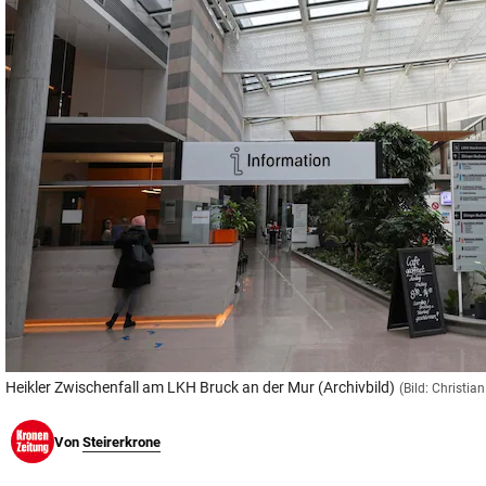
© Krone Multimedia GmbH & Co KG 2026
Muthgasse 2, 1190 Wien
Heikler Zwischenfall am LKH Bruck an der Mur (Archivbild)
(Bild: Christi
Von
Steirerkrone