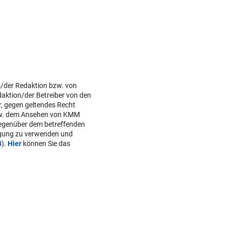
s/der Redaktion bzw. von
daktion/der Betreiber von den
r, gegen geltendes Recht
w. dem Ansehen von KMM
gegenüber dem betreffenden
lgung zu verwenden und
B
).
Hier
können Sie das