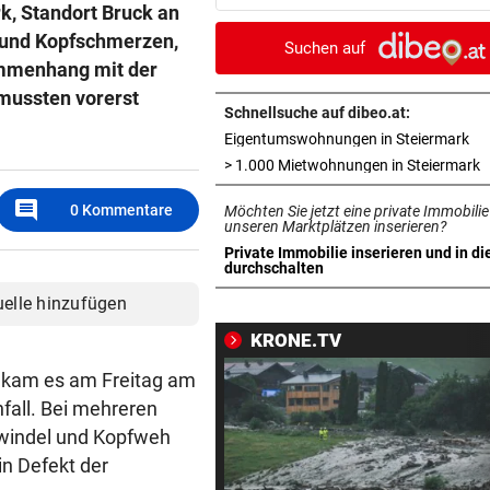
k, Standort Bruck an
mit Mallet-Finger
 und Kopfschmerzen,
Suchen auf
KIND UND PARTNER TOT
vor 
sammenhang mit der
Traktor-Unglück: Mutter (36
mussten vorerst
meldet sich zu Wort
Schnellsuche auf dibeo.at:
in 
Eigentumswohnungen in Steiermark
STRATEGIE FEHLT
vor 
i
> 1.000 Mietwohnungen in Steiermark
Schutz vor Drohnen? Österr
comment
0
Kommentare
Möchten Sie jetzt eine private Immobilie
hat keinen Plan
unseren Marktplätzen inserieren?
Private Immobilie inserieren und in di
LÄNDLE-KICKER SIEGEN
vor 
in neuem Tab öffnen
durchschalten
3:1 nach 0:1! Altach dreht De
uelle hinzufügen
gegen WSG Tirol
KRONE.TV
KRITIK AUS POLITIK
vor 
 kam es am Freitag am
Theater stellt Planschbecke
fall. Bei mehreren
300.000 Euro auf
windel und Kopfweh
in Defekt der
NACH WIEN AUF MYKONOS
vor 