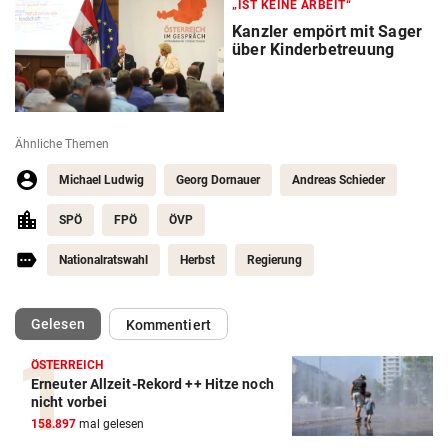
„IST KEINE ARBEIT“
Kanzler empört mit Sager
über Kinderbetreuung
Ähnliche Themen
Michael Ludwig
Georg Dornauer
Andreas Schieder
SPÖ
FPÖ
ÖVP
Nationalratswahl
Herbst
Regierung
(ausgewählt)
Gelesen
Kommentiert
ÖSTERREICH
Erneuter Allzeit-Rekord ++ Hitze noch
nicht vorbei
158.897
mal gelesen