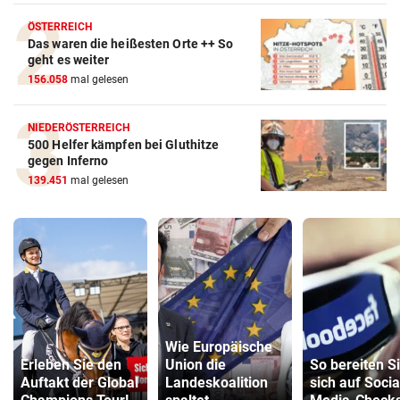
ÖSTERREICH
Das waren die heißesten Orte ++ So
geht es weiter
156.058
mal gelesen
NIEDERÖSTERREICH
500 Helfer kämpfen bei Gluthitze
gegen Inferno
139.451
mal gelesen
Wie Europäische
Erleben Sie den
Union die
So bereiten S
Auftakt der Global
Landeskoalition
sich auf Socia