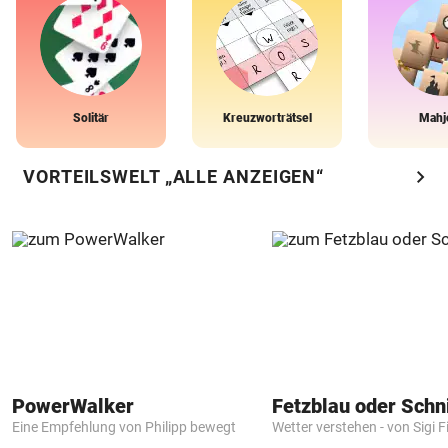
Solitär
Kreuzworträtsel
Mahj
chevron_right
VORTEILSWELT „ALLE ANZEIGEN“
PowerWalker
Fetzblau oder Schn
Eine Empfehlung von Philipp bewegt
Wetter verstehen - von Sigi F