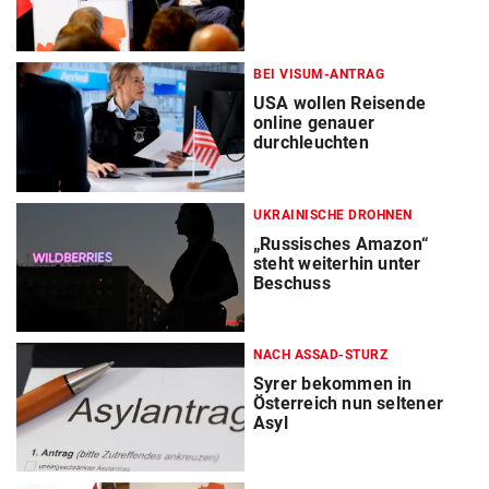
BEI VISUM-ANTRAG
USA wollen Reisende
online genauer
durchleuchten
UKRAINISCHE DROHNEN
„Russisches Amazon“
steht weiterhin unter
Beschuss
NACH ASSAD-STURZ
Syrer bekommen in
Österreich nun seltener
Asyl