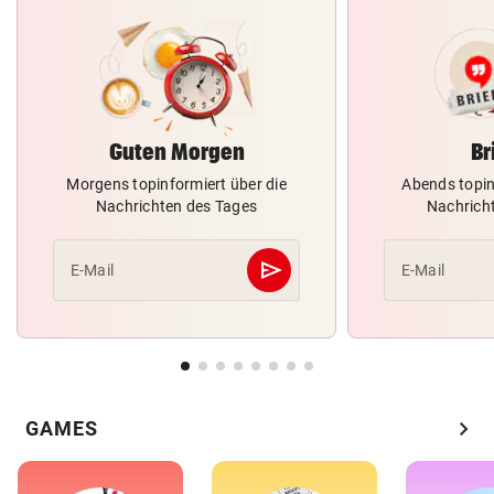
Guten Morgen
Br
Morgens topinformiert über die
Abends topin
Nachrichten des Tages
Nachrich
send
E-Mail
E-Mail
Abschicken
chevron_right
GAMES