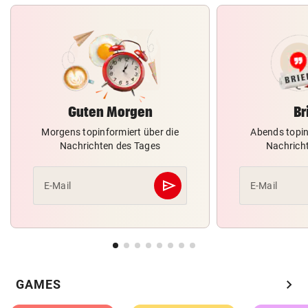
Guten Morgen
Br
Morgens topinformiert über die
Abends topin
Nachrichten des Tages
Nachrich
send
E-Mail
E-Mail
Abschicken
chevron_right
GAMES