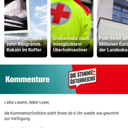
Steirer (68) hatte
Großeinsatz nach
Polit-Streit u
zehn Kilogramm
missglücktem
Millionen Euro
Kokain im Koffer
Überholmanöver
der Landeska
Liebe Leserin, lieber Leser,
die Kommentarfunktion steht Ihnen ab 6 Uhr wieder wie gewohnt
zur Verfügung.