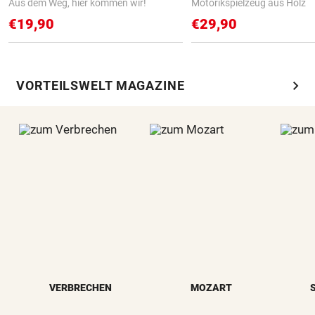
Aus dem Weg, hier kommen wir!
Motorikspielzeug aus Holz
€19,90
€29,90
chevron_right
VORTEILSWELT MAGAZINE
VERBRECHEN
MOZART