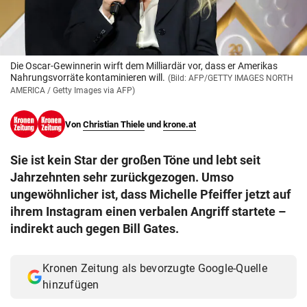
© Krone Multimedia GmbH & Co KG 2026
Muthgasse 2, 1190 Wien
Die Oscar-Gewinnerin wirft dem Milliardär vor, dass er Amerikas
Nahrungsvorräte kontaminieren will.
(Bild: AFP/GETTY IMAGES NORTH
AMERICA / Getty Images via AFP)
Von
Christian Thiele
und
krone.at
Sie ist kein Star der großen Töne und lebt seit
Jahrzehnten sehr zurückgezogen. Umso
ungewöhnlicher ist, dass Michelle Pfeiffer jetzt auf
ihrem Instagram einen verbalen Angriff startete –
indirekt auch gegen Bill Gates.
Kronen Zeitung als bevorzugte Google-Quelle
hinzufügen