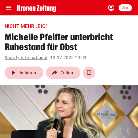
menu
account_circle
Navigation
Anmelden
Abo
close
Schließen
ein-/ausklappen
NICHT MEHR „BIO“
Abonnieren
Michelle Pfeiffer unterbricht
Ruhestand für Obst
account_circle
arrow_right
Anmelden
Society International
13.07.2025 19:03
pin_drop
arrow_right
Bundesland auswäh
Wien
play_arrow
Anhören
Teilen
bookmark
Merkliste
Suchbegriff
search
eingeben