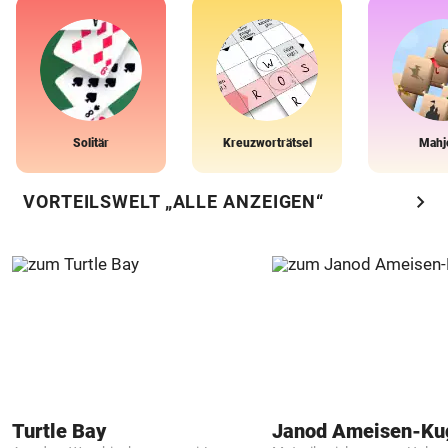
Solitär
Kreuzworträtsel
Mahj
chevron_right
VORTEILSWELT „ALLE ANZEIGEN“
Turtle Bay
Janod Ameisen-Ku