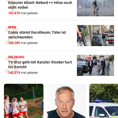
Erneuter Allzeit-Rekord ++ Hitze noch
nicht vorbei
161.870
mal gelesen
WIEN
Cobra stürmt Dorotheum, Täter ist
verschwunden
143.185
mal gelesen
SALZBURG
TV-Star geht mit Kanzler Stocker hart
ins Gericht
142.374
mal gelesen