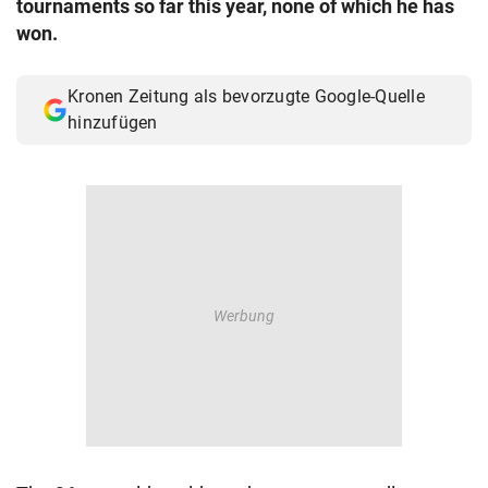
tournaments so far this year, none of which he has
© Krone Multimedia GmbH & Co KG 2026
won.
Muthgasse 2, 1190 Wien
Kronen Zeitung als bevorzugte Google-Quelle
hinzufügen