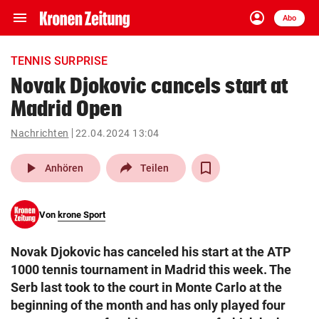
menu
account_circle
Navigation
Anmelden
Abo
close
Schließen
ein-/ausklappen
TENNIS SURPRISE
Abonnieren
Novak Djokovic cancels start at
Madrid Open
account_circle
arrow_right
Anmelden
Nachrichten
22.04.2024 13:04
pin_drop
arrow_right
Bundesland auswäh
Wien
play_arrow
Anhören
Teilen
bookmark
Merkliste
Von
krone Sport
Suchbegriff
search
Novak Djokovic has canceled his start at the ATP
eingeben
1000 tennis tournament in Madrid this week. The
Serb last took to the court in Monte Carlo at the
beginning of the month and has only played four