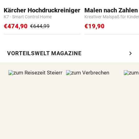
Kärcher Hochdruckreiniger
K7 - Smart Control Home
Kreativer Malspaß für Kinde
€474,90
€19,90
€644,99
chevron_right
VORTEILSWELT MAGAZINE