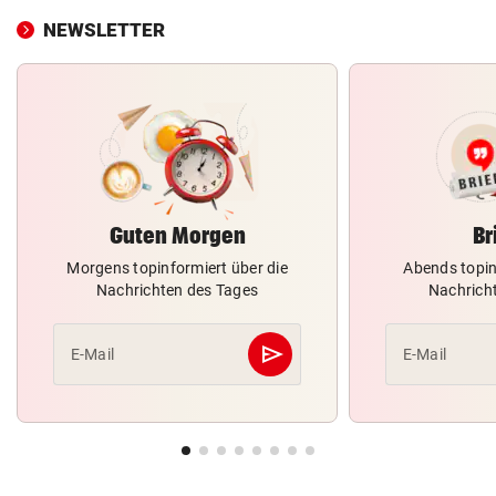
NEWSLETTER
Guten Morgen
Br
Morgens topinformiert über die
Abends topin
Nachrichten des Tages
Nachrich
send
E-Mail
E-Mail
Abschicken