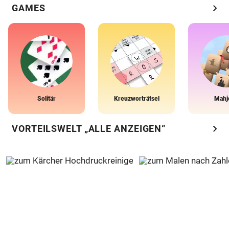
chevron_right
GAMES
Solitär
Kreuzworträtsel
Mahj
chevron_right
VORTEILSWELT „ALLE ANZEIGEN“