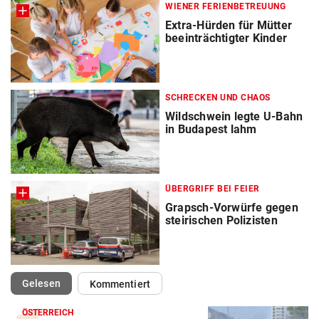
WIENER FERIENBETREUUNG
Extra-Hürden für Mütter
beeinträchtigter Kinder
SCHRECKEN UND CHAOS
Wildschwein legte U-Bahn
in Budapest lahm
ÜBERGRIFF BEI FEIER
Grapsch-Vorwürfe gegen
steirischen Polizisten
(ausgewählt)
Gelesen
Kommentiert
ÖSTERREICH