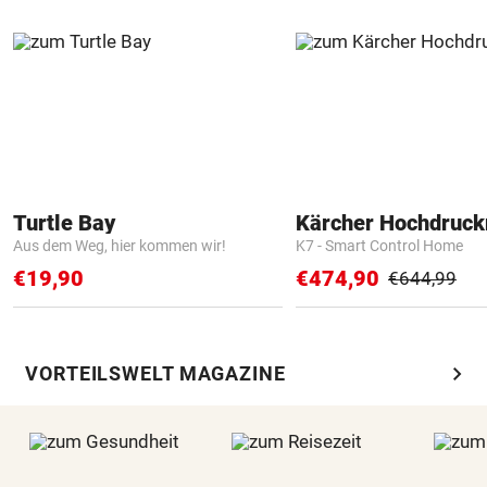
Turtle Bay
Kärcher Hochdruck
Aus dem Weg, hier kommen wir!
K7 - Smart Control Home
€19,90
€474,90
€644,99
chevron_right
VORTEILSWELT MAGAZINE