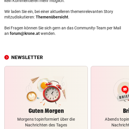
kein Kommentieren mehr möglich.
Wir laden Sie ein, bei einer aktuelleren themenrelevanten Story
mitzudiskutieren:
Themenübersicht
.
Bei Fragen können Sie sich gern an das Community-Team per Mail
an
forum@krone.at
wenden.
NEWSLETTER
Guten Morgen
Br
Morgens topinformiert über die
Abends topin
Nachrichten des Tages
Nachrich