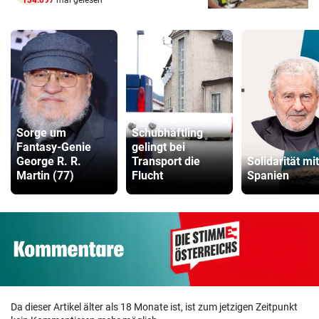
134.097
mal gelesen
Sorge um
Schubhäftling
Fantasy-Genie
gelingt bei
George R. R.
Transport die
Solidarität mit
Martin (77)
Flucht
Spanien
Da dieser Artikel älter als 18 Monate ist, ist zum jetzigen Zeitpunkt