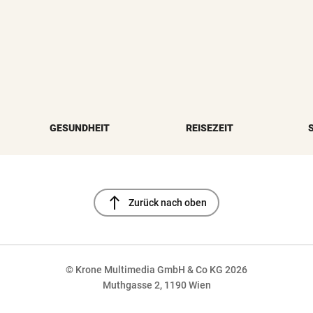
GESUNDHEIT
REISEZEIT
north
Zurück nach oben
© Krone Multimedia GmbH & Co KG 2026
Muthgasse 2, 1190 Wien