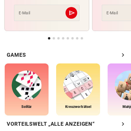
send
E-Mail
E-Mail
Abschicken
chevron_right
GAMES
Solitär
Kreuzworträtsel
Mahj
chevron_right
VORTEILSWELT „ALLE ANZEIGEN“