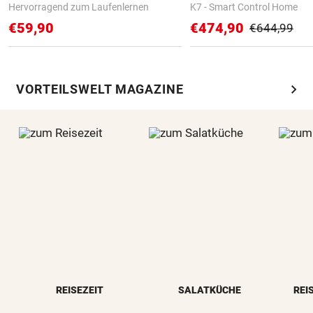
Hervorragend zum Laufenlernen
K7 - Smart Control Home
€59,90
€474,90
€644,99
chevron_right
VORTEILSWELT MAGAZINE
REISEZEIT
SALATKÜCHE
REI