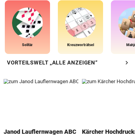
Solitär
Kreuzworträtsel
Mahj
chevron_right
VORTEILSWELT „ALLE ANZEIGEN“
Janod Lauflernwagen ABC
Kärcher Hochdruck