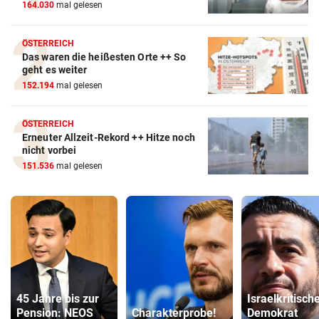
164.030
mal gelesen
ÖSTERREICH
Das waren die heißesten Orte ++ So
geht es weiter
152.194
mal gelesen
ÖSTERREICH
Erneuter Allzeit-Rekord ++ Hitze noch
nicht vorbei
151.536
mal gelesen
45 Jahre bis zur
Israelkritisch
Pension: NEOS
Charakterprobe!
Demokrat