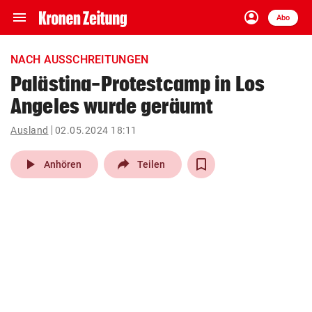
menu
account_circle
Navigation
Anmelden
Abo
close
Schließen
ein-/ausklappen
NACH AUSSCHREITUNGEN
Abonnieren
Palästina-Protestcamp in Los
Angeles wurde geräumt
account_circle
arrow_right
Anmelden
Ausland
02.05.2024 18:11
pin_drop
arrow_right
Bundesland auswäh
Wien
play_arrow
Anhören
Teilen
bookmark
Merkliste
Suchbegriff
search
eingeben