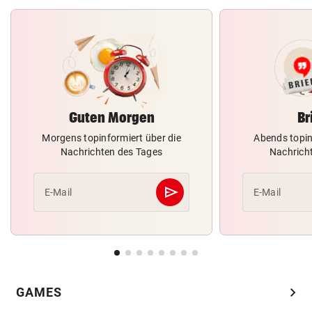
Guten Morgen
Br
Morgens topinformiert über die
Abends topin
Nachrichten des Tages
Nachrich
send
E-Mail
E-Mail
Abschicken
chevron_right
GAMES