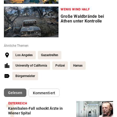
WENIG WIND HALF
Große Waldbrände bei
Athen unter Kontrolle
Ähnliche Themen
Los Angeles
Gazastreifen
University of California
Polizei
Hamas
Bürgermeister
(ausgewählt)
Gelesen
Kommentiert
ÖSTERREICH
Kannibalen-Fall schockt Ärzte in
Wiener Spital