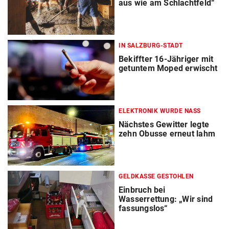
aus wie am Schlachtfeld“
IN SALZBURG-STADT
Bekiffter 16-Jähriger mit
getuntem Moped erwischt
ELEKTRONIK WURDE NASS
Nächstes Gewitter legte
zehn Obusse erneut lahm
GELDKASSE GESTOHLEN
Einbruch bei
Wasserrettung: „Wir sind
fassungslos“