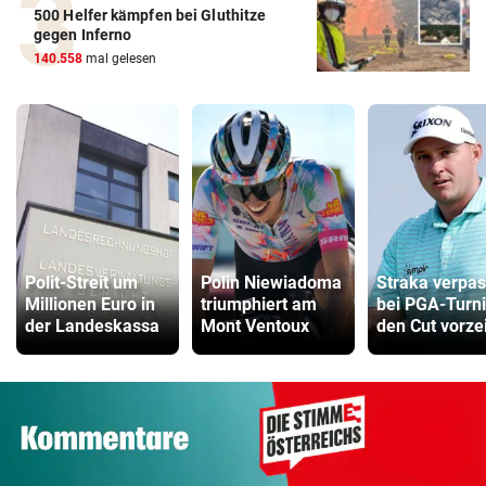
500 Helfer kämpfen bei Gluthitze
gegen Inferno
140.558
mal gelesen
Polit-Streit um
Polin Niewiadoma
Straka verpas
Millionen Euro in
triumphiert am
bei PGA-Turni
der Landeskassa
Mont Ventoux
den Cut vorzei