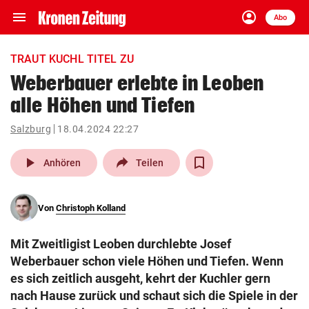
menu
account_circle
Navigation
Anmelden
Abo
close
Schließen
ein-/ausklappen
TRAUT KUCHL TITEL ZU
Abonnieren
Weberbauer erlebte in Leoben
alle Höhen und Tiefen
account_circle
arrow_right
Anmelden
Salzburg
18.04.2024 22:27
pin_drop
arrow_right
Bundesland auswäh
Wien
play_arrow
Anhören
Teilen
bookmark
Merkliste
Von
Christoph Kolland
Suchbegriff
search
Mit Zweitligist Leoben durchlebte Josef
eingeben
Weberbauer schon viele Höhen und Tiefen. Wenn
es sich zeitlich ausgeht, kehrt der Kuchler gern
nach Hause zurück und schaut sich die Spiele in der