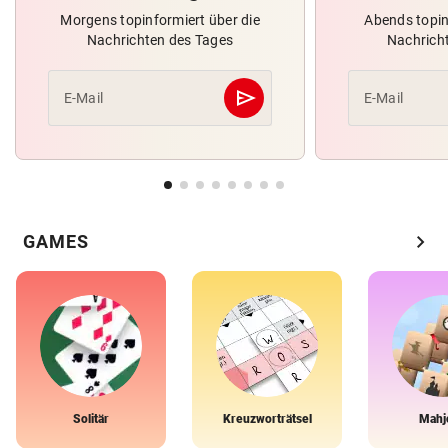
Morgens topinformiert über die
Abends topin
Nachrichten des Tages
Nachrich
send
E-Mail
E-Mail
Abschicken
chevron_right
GAMES
Solitär
Kreuzworträtsel
Mahj