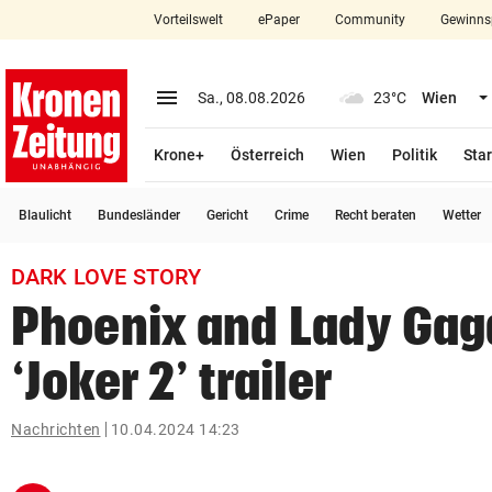
Vorteilswelt
ePaper
Community
Gewinns
close
Schließen
menu
Menü aufklappen
Sa., 08.08.2026
23°C
Wien
Abonnieren
Krone+
Österreich
Wien
Politik
Star
account_circle
arrow_right
Anmelden
Blaulicht
Bundesländer
Gericht
Crime
Recht beraten
Wetter
pin_drop
arrow_right
Bundesland auswäh
Wien
DARK LOVE STORY
bookmark
Merkliste
Phoenix and Lady Gaga 
‘Joker 2’ trailer
Suchbegriff
search
eingeben
Nachrichten
10.04.2024 14:23