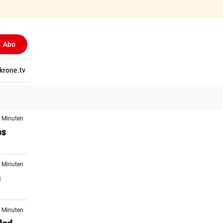
Abo
tschaft
krone.tv
Wissen
Gericht
Kolumnen
Freizeit
Reise
Ti
3 Minuten
os
6 Minuten
n
5 Minuten