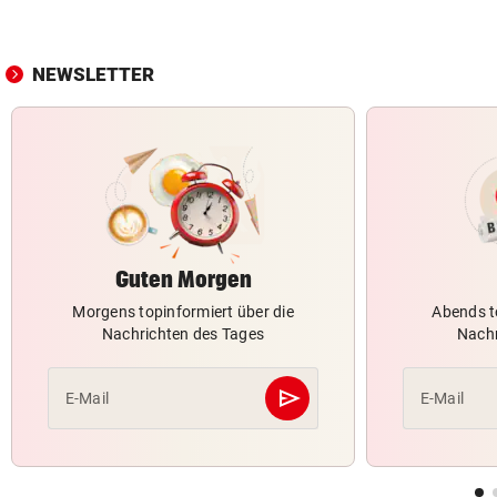
NEWSLETTER
Guten Morgen
Morgens topinformiert über die
Abends t
Nachrichten des Tages
Nachr
send
E-Mail
E-Mail
Abschicken