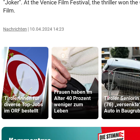
"Joker". At the Venice Film Festival, the thriller won the
Film.
Nachrichten
10.04.2024 14:23
Frauen haben im
Tirolerinnen für
Alter 40 Prozent
Tiroler Seniorin
diverse Top-Jobs
weniger zum
(76) „versenkte
im ORF bestellt
Leben
Auto in Baugru