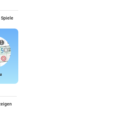
 Spiele
u
Snake
zeigen