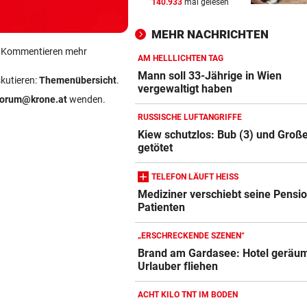
140.933
mal gelesen
UMFRAGE ALARMIEREND
vor 
Jeder vierte Industriebetrieb
MEHR NACHRICHTEN
abwandern
ein Kommentieren mehr
AM HELLLICHTEN TAG
DAS SAGT PALAST
vor 
Mann soll 33-Jährige in Wien
skutieren:
Themenübersicht
.
Wieder in der Klinik: Große 
vergewaltigt haben
forum@krone.at
wenden.
um König Harald
RUSSISCHE LUFTANGRIFFE
„DESOLATE SITUATION“
vor 
Kiew schutzlos: Bub (3) und Große
getötet
Sex-Massagen-Skandal:
Südkorea entschuldigt sich
TELEFON LÄUFT HEISS
Mediziner verschiebt seine Pensio
Patienten
„ERSCHRECKENDE SZENEN“
Brand am Gardasee: Hotel geräum
Urlauber fliehen
ACHT KILO TNT IM BODEN