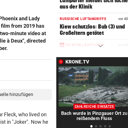
Lamparter meldet sich läche
aus der Klinik
 Phoenix and Lady
RUSSISCHE LUFTANGRIFFE
vor 4
r" film from 2019 has
Kiew schutzlos: Bub (3) und
Großeltern getötet
 two-minute video at
lie à Deux", directed
TELEFON LÄUFT HEISS
vor 4
ber.
Mediziner verschiebt seine
Pension für Patienten
KRONE.TV
„ERSCHRECKENDE SZENEN“
vor ein
Brand am Gardasee: Hotel
geräumt, Urlauber fliehen
uelle hinzufügen
ACHT KILO TNT IM BODEN
vor ein
Schon wieder Sprengstoff in
ZAHLREICHE EINSÄTZE
beliebtem See gefunden
Bach wurde in Pinzgauer Ort zu
ur Fleck, who lived on
reißendem Fluss
ist in "Joker". Now he
WURDE NUR 27 JAHRE ALT
vor ein