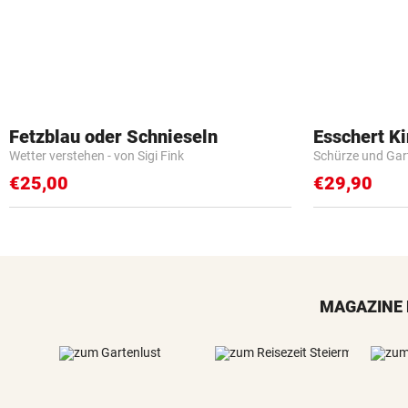
Fetzblau oder Schnieseln
Esschert K
Wetter verstehen - von Sigi Fink
Schürze und Gar
€25,00
€29,90
MAGAZINE 