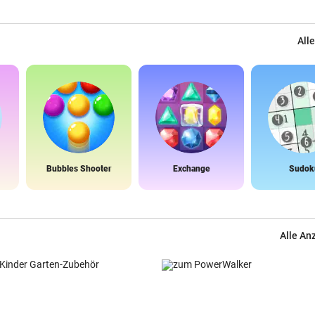
Alle
Bubbles Shooter
Exchange
Sudok
Alle An