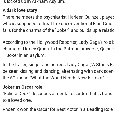
is locked up in Arkham Asylum.
A dark love story
There he meets the psychiatrist Harleen Quinzel, playe
who is supposed to treat the unconventional Blur. Gradu
falls for the charms of the "Joker" and builds up a relat
According to the Hollywood Reporter, Lady Gaga's role i
character Harley Quinn. In the Batman universe, Quinn 
ill Joker in an asylum.
In the trailer, singer and actress Lady Gaga ("A Star is 
be seen kissing and dancing, alternating with dark sc
the 60s song "What the World Needs Now Is Love".
Joker as Oscar role
"Folie à Deux" describes a mental disorder that is tran
to a loved one.
Phoenix won the Oscar for Best Actor in a Leading Role i