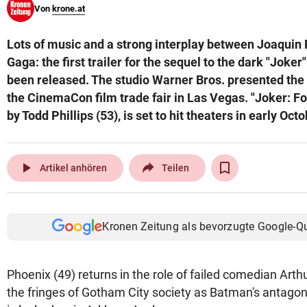
Von
krone.at
© Krone Multimedia GmbH & Co KG 2026
Muthgasse 2, 1190 Wien
Lots of music and a strong interplay between Joaquin
Gaga: the first trailer for the sequel to the dark "Joke
been released. The studio Warner Bros. presented the
the CinemaCon film trade fair in Las Vegas. "Joker: Fo
by Todd Phillips (53), is set to hit theaters in early Octo
play_arrow
Artikel anhören
Teilen
Kronen Zeitung als bevorzugte Google-Q
Phoenix (49) returns in the role of failed comedian Arth
the fringes of Gotham City society as Batman's antagon