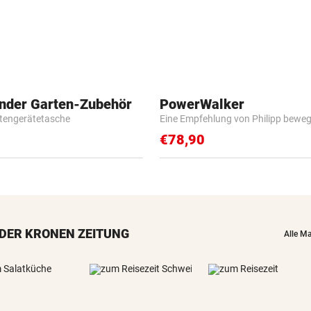
inder Garten-Zubehör
PowerWalker
tengerätetasche
Eine Empfehlung von Philipp beweg
€78,90
DER KRONEN ZEITUNG
Alle M