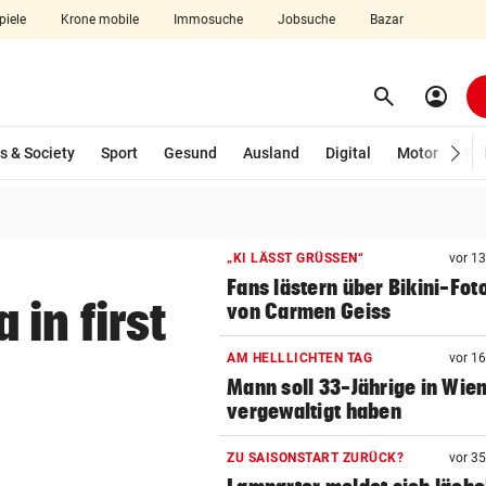
piele
Krone mobile
Immosuche
Jobsuche
Bazar
search
account_circle
Menü aufklappen
Suchen
s & Society
Sport
Gesund
Ausland
Digital
Motor
Wir
len
„KI LÄSST GRÜSSEN“
vor 1
Fans lästern über Bikini-Fot
in first
von Carmen Geiss
AM HELLLICHTEN TAG
vor 1
Mann soll 33-Jährige in Wie
vergewaltigt haben
ZU SAISONSTART ZURÜCK?
vor 3