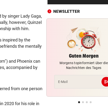
Uganda trauert! Teamspieler
Überfall ermordet
NEWSLETTER
d by singer Lady Gaga,
„KRONE“-KOMMENTAR
vor ein
ally, however, Quinzel
Kinder, Kinder: Freude und
ionship with him.
Arbeit
s inspired by the
UNFALL IN THALGAU
vor ein
befriends the mentally
Radlerin (32) starb nach Koll
mit Kipplaster
Guten Morgen
Born") and Phoenix can
Morgens topinformiert über die
„NICHT WIEDERERKANNT!“
vor ein
enes, accompanied by
Nachrichten des Tages
John Goodman: Supermarkt-
Selfie lässt Fans staunen
se
E-Mail
ERLAUBT, WAS GEFÄLLT
vor 
sferred from one person
Flip-Flops am Steuer – darf 
das wirklich?
n 2020 for his role in
PINKELNIG VOR COMEBACK
vor 