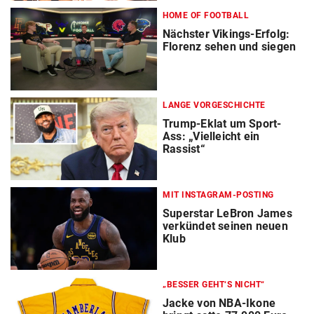
HOME OF FOOTBALL
Nächster Vikings-Erfolg:
Florenz sehen und siegen
LANGE VORGESCHICHTE
Trump-Eklat um Sport-
Ass: „Vielleicht ein
Rassist“
MIT INSTAGRAM-POSTING
Superstar LeBron James
verkündet seinen neuen
Klub
„BESSER GEHT‘S NICHT“
Jacke von NBA-Ikone