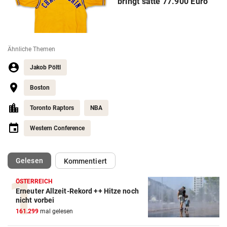
bringt satte 77.900 Euro
Ähnliche Themen
Jakob Pöltl
Boston
Toronto Raptors
NBA
Western Conference
(ausgewählt)
Gelesen
Kommentiert
ÖSTERREICH
Erneuter Allzeit-Rekord ++ Hitze noch
nicht vorbei
161.299
mal gelesen