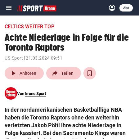
menu
account_circle
Navigation
Anmelden
Abo
close
Schließen
ein-/ausklappen
CELTICS WEITER TOP
Abonnieren
Achte Niederlage in Folge für die
Toronto Raptors
account_circle
arrow_right
Anmelden
US-Sport
21.03.2024 09:51
pin_drop
arrow_right
Bundesland auswäh
Wien
play_arrow
Anhören
Teilen
bookmark
Merkliste
Von
krone Sport
Suchbegriff
search
In der nordamerikanischen Basketballliga NBA
eingeben
haben die Toronto Raptors ohne den weiterhin
verletzten Jakob Pöltl ihre achte Niederlage in
Folge kassiert. Bei den Sacramento Kings waren