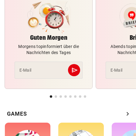
Guten Morgen
Br
Morgens topinformiert über die
Abends topin
Nachrichten des Tages
Nachrich
send
E-Mail
E-Mail
Abschicken
chevron_right
GAMES