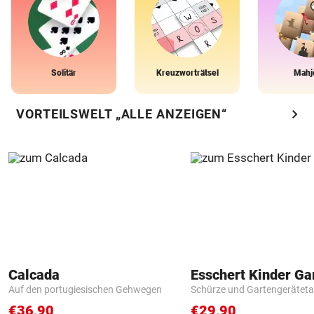
Solitär
Kreuzworträtsel
Mahj
chevron_right
VORTEILSWELT „ALLE ANZEIGEN“
Calcada
Auf den portugiesischen Gehwegen
Schürze und Gartengerätet
€36,90
€29,90