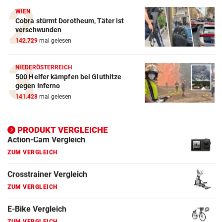
WIEN
Action-Cam Vergleich
Cobra stürmt Dorotheum, Täter ist
ZUM VERGLEICH
verschwunden
142.729
mal gelesen
Crosstrainer Vergleich
ZUM VERGLEICH
NIEDERÖSTERREICH
500 Helfer kämpfen bei Gluthitze
E-Bike Vergleich
gegen Inferno
ZUM VERGLEICH
141.428
mal gelesen
Elektro-Scooter Vergleich
PRODUKT VERGLEICHE
ZUM VERGLEICH
Ergometer Vergleich
ZUM VERGLEICH
Fahrrad Test
ZUM VERGLEICH