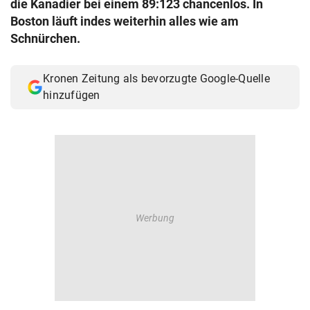
die Kanadier bei einem 89:123 chancenlos. In
© Krone Multimedia GmbH & Co KG 2026
Boston läuft indes weiterhin alles wie am
Muthgasse 2, 1190 Wien
Schnürchen.
Kronen Zeitung als bevorzugte Google-Quelle
hinzufügen