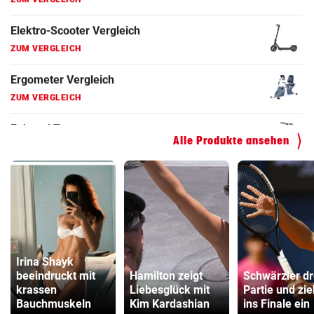
Fahrradanhänger Vergleich
ZUM VERGLEICH
Faszienrolle Vergleich
ZUM VERGLEICH
Hoverboard Vergleich
ZUM VERGLEICH
Alle Produkte ansehen
Kinderfahrrad Vergleich
ZUM VERGLEICH
Irina Shayk
beeindruckt mit
Hamilton zeigt
Schwärzler dr
krassen
Liebesglück mit
Partie und zie
Bauchmuskeln
Kim Kardashian
ins Finale ein